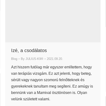
Izé, a csodálatos
Blog
By
JULIUS-K9®
2021.09.20.
Azt hiszem futólag már egyszer említettem, hogy
van terápiás vizsgám. Ez azt jelenti, hogy beteg,
sérült vagy nagyon szomorú felnőtteknek és
gyerekeknek tanultam meg segíteni. Ez amúgy is
bennünk van a Mamival ösztönösen is. Olyan
velünk született valami.