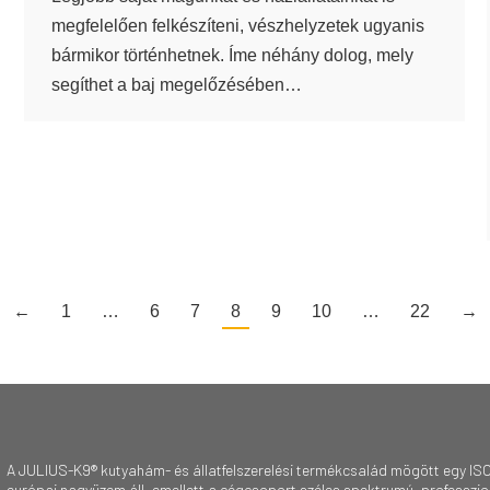
megfelelően felkészíteni, vészhelyzetek ugyanis
bármikor történhetnek. Íme néhány dolog, mely
segíthet a baj megelőzésében…
←
1
…
6
7
8
9
10
…
22
→
A JULIUS-K9® kutyahám- és állatfelszerelési termékcsalád mögött egy ISO
európai nagyüzem áll, emellett a cégcsoport széles spektrumú, professzioná