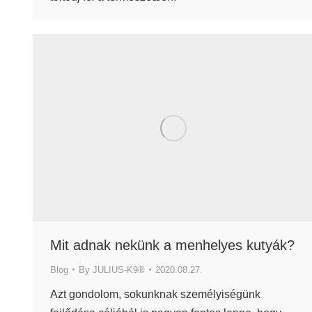
Mit adnak nekünk a menhelyes kutyák?
Blog
By
JULIUS-K9®
2020.08.27.
Azt gondolom, sokunknak személyiségünk