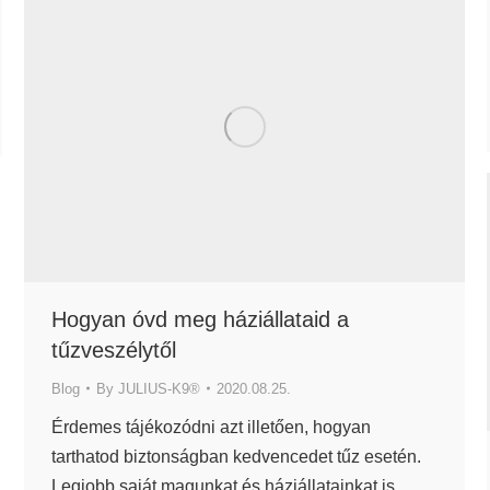
Hogyan óvd meg háziállataid a
tűzveszélytől
Blog
By
JULIUS-K9®
2020.08.25.
Érdemes tájékozódni azt illetően, hogyan
tarthatod biztonságban kedvencedet tűz esetén.
Legjobb saját magunkat és háziállatainkat is