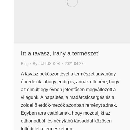
Itt a tavasz, irány a természet!
Blog
By
JULIUS-K9®
2021.04.27.
A tavasz beköszöntével a természet ugyanúgy
ébredezik, ahogy eddig is, annak ellenére, hogy
az elmúlt egy évben jelentősen megváltozott a
világunk. A napsütés, a madárcsicsergés és a
zöldellő erdők-mezők azonban reményt adnak.
Egyben arra csábítanak, hogy mozdulj ki az
otthonodból, és négylábú társaddal közösen
töltődj fel a természetben.