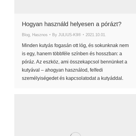
Hogyan használd helyesen a pórázt?
Blog
,
Hasznos
By
JULIUS-K9®
2021.10.01.
Minden kutyás fogasán ott lóg, és sokunknak nem
is egy, hanem többféle színben és hosszban: a
póráz. Az eszköz, ami összekapcsol bennünket a
kutyával – ahogyan használod, felfedi
személyiségedet és kapcsolatodat a kutyáddal.