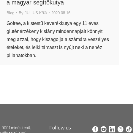
a magyar segítőkutya
Blog
By
JULIUS-K9®
2020.08.16.
Gofree, a kistestű keverékkutya egy 11 éves
gluténérzékeny kislány mindennapjait könnyíti
meg azzal, hogy kiszagolja a számára veszélyes
ételeket, és lelki támaszt is nyújt neki a nehéz
pillanatokban.
Follow us
 9001 minősítésű,
lis textilipari