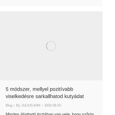
5 módszer, mellyel pozitívabb
viselkedésre sarkallhatod kutyádat
Blog
By
JULIUS-K9®
2020.09.03.
Minden állattartó tisztában van vele, hogy szőrös