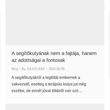
A segítőkutyának nem a fajtája, hanem
az adottságai a fontosak
Blog
By
JULIUS-K9®
2020.09.08.
A segítőkutyákról a legtöbb embernek a
vakvezető, esetleg a terápiás kutya jut még
eszébe, de ennél jóval többről van szó…