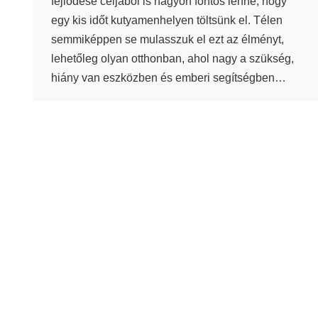
fejlődése céljából is nagyon fontos lenne, hogy
egy kis időt kutyamenhelyen töltsünk el. Télen
semmiképpen se mulasszuk el ezt az élményt,
lehetőleg olyan otthonban, ahol nagy a szükség,
hiány van eszközben és emberi segítségben…