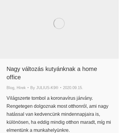
Nagy változás kutyánknak a home
office
Blog
,
Hírek
By
JULIUS-K9®
2020.09.15.
Világszerte tombol a koronavírus járvány.
Rengetegen dolgoznak most otthonról, ami nagy
hatással van kedvencünk mindennapjaira is,
különösen, ha eddig mindig otthon maradt, míg mi
elmentünk a munkahelyünkre.