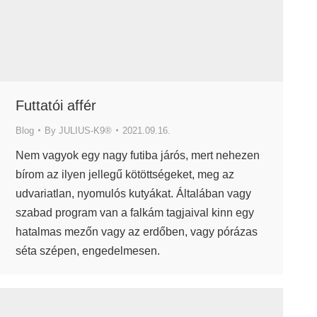
Futtatói affér
Blog
By
JULIUS-K9®
2021.09.16.
Nem vagyok egy nagy futiba járós, mert nehezen
bírom az ilyen jellegű kötöttségeket, meg az
udvariatlan, nyomulós kutyákat. Általában vagy
szabad program van a falkám tagjaival kinn egy
hatalmas mezőn vagy az erdőben, vagy pórázas
séta szépen, engedelmesen.