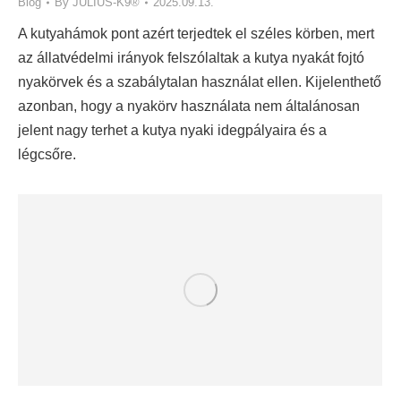
Blog
By
JULIUS-K9®
2025.09.13.
A kutyahámok pont azért terjedtek el széles körben, mert
az állatvédelmi irányok felszólaltak a kutya nyakát fojtó
nyakörvek és a szabálytalan használat ellen. Kijelenthető
azonban, hogy a nyakörv használata nem általánosan
jelent nagy terhet a kutya nyaki idegpályaira és a
légcsőre.