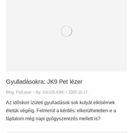
Gyulladásokra: JK9 Pet lézer
Blog
,
PetLaser
By
JULIUS-K9®
2025.10.17.
Az időskori ízületi gyulladások sok kutyát elkísérnek
életük végéig. Felmerül a kérdés: elkerülhetetlen-e a
fájdalom még napi gyógyszerezés mellett is?