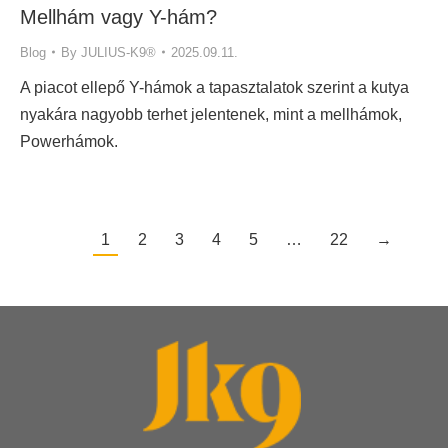
Mellhám vagy Y-hám?
Blog
By
JULIUS-K9®
2025.09.11.
A piacot ellepő Y-hámok a tapasztalatok szerint a kutya
nyakára nagyobb terhet jelentenek, mint a mellhámok,
Powerhámok.
1
2
3
4
5
…
22
→