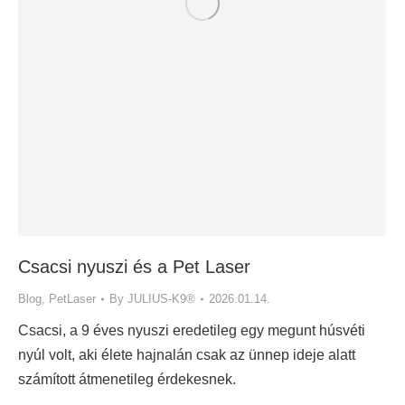
Csacsi nyuszi és a Pet Laser
Blog
,
PetLaser
By
JULIUS-K9®
2026.01.14.
Csacsi, a 9 éves nyuszi eredetileg egy megunt húsvéti
nyúl volt, aki élete hajnalán csak az ünnep ideje alatt
számított átmenetileg érdekesnek.