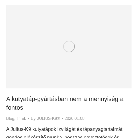
A kutyatáp-gyártásban nem a mennyiség a
fontos
Blog
,
Hírek
By
JULIUS-K9®
2026.01.08.
A Julius-K9 kutyatápok ízvilágát és tápanyagtartalmát
gondos előkészítő munka, hosszas egyeztetések és