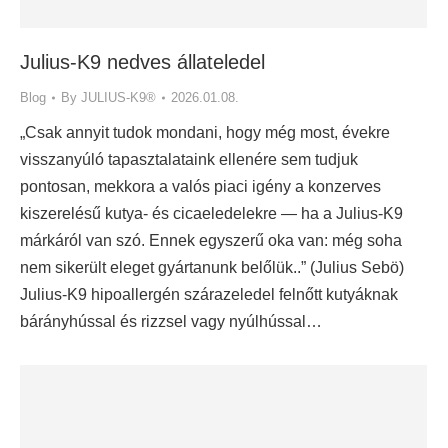
Julius-K9 nedves állateledel
Blog
By
JULIUS-K9®
2026.01.08.
„Csak annyit tudok mondani, hogy még most, évekre
visszanyúló tapasztalataink ellenére sem tudjuk
pontosan, mekkora a valós piaci igény a konzerves
kiszerelésű kutya- és cicaeledelekre — ha a Julius-K9
márkáról van szó. Ennek egyszerű oka van: még soha
nem sikerült eleget gyártanunk belőlük..” (Julius Sebö)
Julius-K9 hipoallergén szárazeledel felnőtt kutyáknak
bárányhússal és rizzsel vagy nyúlhússal…