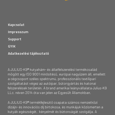
Kapcsolat
Impresszum
Support
GYIK
Adatkezelési tájékoztató
A JULIUS-K9® kutyahám- és állatfelszerelési termékcsalád
mögött egy ISO 9001 minősítésű, európai nagyüzem áll, emellett
a cégcsoport széles spektrumú, professzionális textilipari
szolgáltatást végez az autóipar, bútorgyártás és katonai
felszerelések területén. A brand amerikai leányvállalata Julius-K9
LLc. néven 2014 óta van jelen az Egyesült Államokban.
A JULIUS-K9® termékfejlesztő csapata számos nemzetközi
dizájn- és innovációs díj birtokosa, és munkájuk közismerten a
kutyák egészségét, kényelmét és biztonságát szolgálja. A