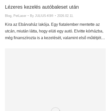
Lézeres kezelés autóbaleset után
Blog
,
PetLaser
By
JULIUS-K9®
2026.02.11.
Kira az Ebárvaház lakója. Egy fiatalember mentette az
utcán, miután látta, hogy elüti egy autó. Elvitte kórházba,
még finanszírozta is a kezelését, valamint első műtétjét…