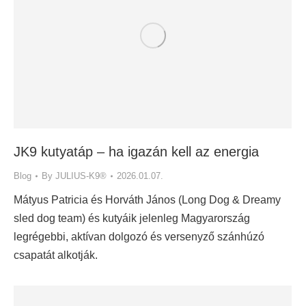
JK9 kutyatáp – ha igazán kell az energia
Blog
By
JULIUS-K9®
2026.01.07.
Mátyus Patricia és Horváth János (Long Dog & Dreamy
sled dog team) és kutyáik jelenleg Magyarország
legrégebbi, aktívan dolgozó és versenyző szánhúzó
csapatát alkotják.