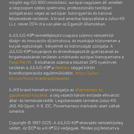
mögött egy ISO 9001 minősítésű, európai nagyüzem áll, emellett
a cégcsoport széles spektrumú, professzionális textilipari
szolgáltatást végez az autóipar, bútorgyártás és katonai
felszerelések területén. A brand amerikai leányvállalata Julius-K9
LLc. néven 2014 óta van jelen az Egyesült Államokban.
A JULIUS-K9® termékfejlesztő csapata számos nemzetközi
dizájn- és innovációs díj birtokosa, és munkájuk közismerten a
kutyák egészségét, kényelmét és biztonságát szolgálja. A
JULIUS-K9® kutyatápok és étrendkiegészítők gyártásának és
forgalmazásának területén a márkanév európai licencpartnere a
Panzi Pet Kft
. A kisállatok számára készített GPS nyakörvek
területén a JULIUS-K9® a
Weenect
céggel kötött
brandkooperációs együttműködést.
https://julius-
k9.com/hu/co-brand-partnereink/
A JK9 brand kiemelten támogatja az
állatmentést és
gazdikereső kutyákat
, a cég vezetői három évtizede elhivatott
állat- és természetvédők. Legsikeresebb termékei Julius-K9,
JK9, K9-Sport, K-9, IDC, Powerharness márkanév alatt váltak
ismertté.
Copyright © 1997-2025. A JULIUS-K9® elnevezés nemzetközileg
védett. Az IDC® és a K-9® EU-védjegyek. Minden jog fenntartva.