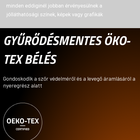
minden eddiginél jobban érvényesülnek a
jólláthatósági színek, képek vagy grafikák
GYŰRŐDÉSMENTES ÖKO-
TEX BÉLÉS
Gondoskodik a szőr védelméről és a levegő áramlásáról a
nyeregrész alatt