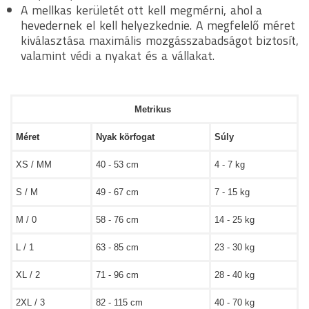
A mellkas kerületét ott kell megmérni, ahol a
hevedernek el kell helyezkednie. A megfelelő méret
kiválasztása maximális mozgásszabadságot biztosít,
valamint védi a nyakat és a vállakat.
Metrikus
Méret
Nyak körfogat
Súly
XS / MM
40 - 53 cm
4 - 7 kg
S / M
49 - 67 cm
7 - 15 kg
M / 0
58 - 76 cm
14 - 25 kg
L / 1
63 - 85 cm
23 - 30 kg
XL / 2
71 - 96 cm
28 - 40 kg
2XL / 3
82 - 115 cm
40 - 70 kg