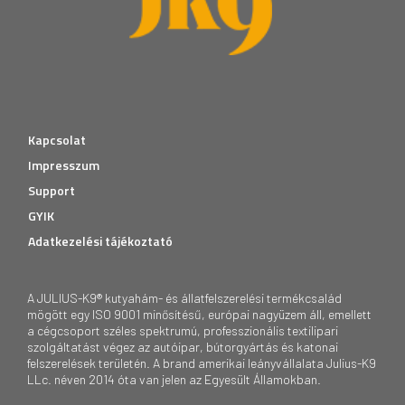
Kapcsolat
Impresszum
Support
GYIK
Adatkezelési tájékoztató
A JULIUS-K9® kutyahám- és állatfelszerelési termékcsalád
mögött egy ISO 9001 minősítésű, európai nagyüzem áll, emellett
a cégcsoport széles spektrumú, professzionális textilipari
szolgáltatást végez az autóipar, bútorgyártás és katonai
felszerelések területén. A brand amerikai leányvállalata Julius-K9
LLc. néven 2014 óta van jelen az Egyesült Államokban.