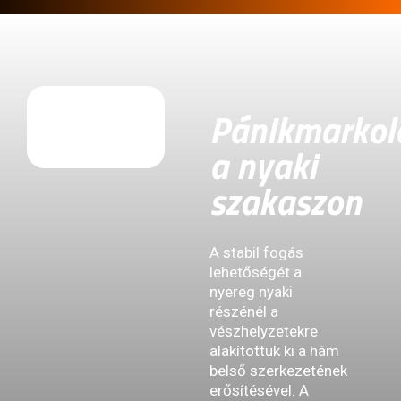
Pánikmarkol
a nyaki
szakaszon
A stabil fogás
lehetőségét a
nyereg nyaki
részénél a
vészhelyzetekre
alakítottuk ki a hám
belső szerkezetének
erősítésével. A