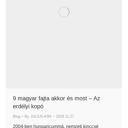
9 magyar fajta akkor és most – Az
erdélyi kopó
Blog
By
JULIUS-K9®
2018.11.27.
2004-ben hungaricummá, nemzeti kinccsé