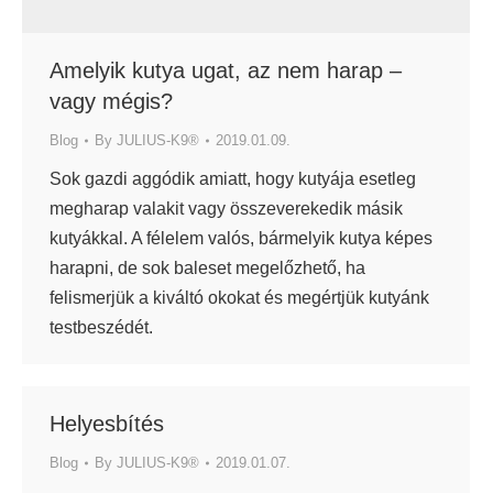
Amelyik kutya ugat, az nem harap –
vagy mégis?
Blog
By
JULIUS-K9®
2019.01.09.
Sok gazdi aggódik amiatt, hogy kutyája esetleg
megharap valakit vagy összeverekedik másik
kutyákkal. A félelem valós, bármelyik kutya képes
harapni, de sok baleset megelőzhető, ha
felismerjük a kiváltó okokat és megértjük kutyánk
testbeszédét.
Helyesbítés
Blog
By
JULIUS-K9®
2019.01.07.