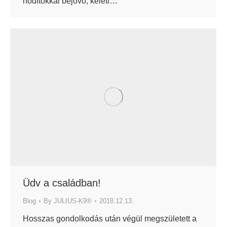
hódítókkal bejövő, keleti…
Üdv a családban!
Blog
By
JULIUS-K9®
2018.12.13.
Hosszas gondolkodás után végül megszületett a