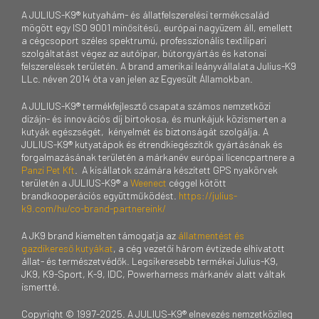
A JULIUS-K9® kutyahám- és állatfelszerelési termékcsalád
mögött egy ISO 9001 minősítésű, európai nagyüzem áll, emellett
a cégcsoport széles spektrumú, professzionális textilipari
szolgáltatást végez az autóipar, bútorgyártás és katonai
felszerelések területén. A brand amerikai leányvállalata Julius-K9
LLc. néven 2014 óta van jelen az Egyesült Államokban.
A JULIUS-K9® termékfejlesztő csapata számos nemzetközi
dizájn- és innovációs díj birtokosa, és munkájuk közismerten a
kutyák egészségét, kényelmét és biztonságát szolgálja. A
JULIUS-K9® kutyatápok és étrendkiegészítők gyártásának és
forgalmazásának területén a márkanév európai licencpartnere a
Panzi Pet Kft
. A kisállatok számára készített GPS nyakörvek
területén a JULIUS-K9® a
Weenect
céggel kötött
brandkooperációs együttműködést.
https://julius-
k9.com/hu/co-brand-partnereink/
A JK9 brand kiemelten támogatja az
állatmentést és
gazdikereső kutyákat
, a cég vezetői három évtizede elhivatott
állat- és természetvédők. Legsikeresebb termékei Julius-K9,
JK9, K9-Sport, K-9, IDC, Powerharness márkanév alatt váltak
ismertté.
Copyright © 1997-2025. A JULIUS-K9® elnevezés nemzetközileg