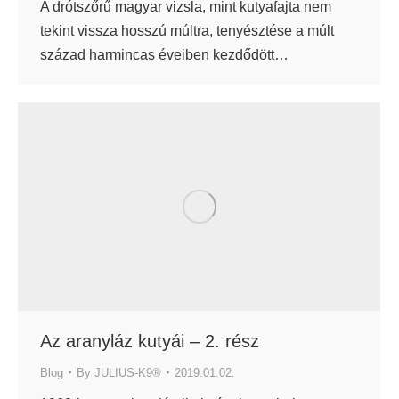
A drótszőrű magyar vizsla, mint kutyafajta nem
tekint vissza hosszú múltra, tenyésztése a múlt
század harmincas éveiben kezdődött…
Az aranyláz kutyái – 2. rész
Blog
By
JULIUS-K9®
2019.01.02.