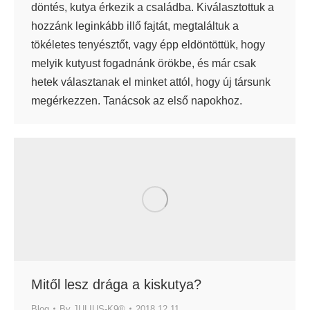
döntés, kutya érkezik a családba. Kiválasztottuk a
hozzánk leginkább illő fajtát, megtaláltuk a
tökéletes tenyésztőt, vagy épp eldöntöttük, hogy
melyik kutyust fogadnánk örökbe, és már csak
hetek választanak el minket attól, hogy új társunk
megérkezzen. Tanácsok az első napokhoz.
Mitől lesz drága a kiskutya?
Blog
By
JULIUS-K9®
2018.12.11.