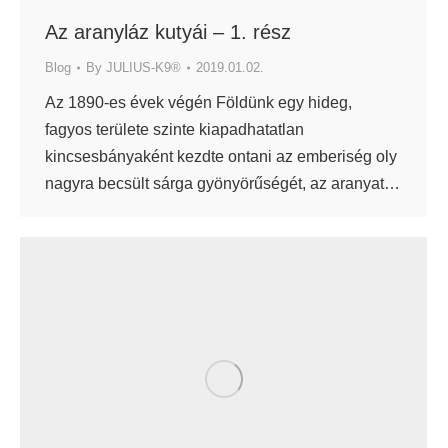
Az aranyláz kutyái – 1. rész
Blog
By
JULIUS-K9®
2019.01.02.
Az 1890-es évek végén Földünk egy hideg,
fagyos területe szinte kiapadhatatlan
kincsesbányaként kezdte ontani az emberiség oly
nagyra becsült sárga gyönyörűségét, az aranyat…