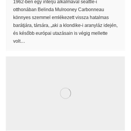
1962-ben egy interjú alkalmával seattle-i
otthonában Belinda Mulrooney Carbonneau
könnyes szemmel emlékezett vissza hatalmas
barátjára, társára, „aki a klondike-i aranyláz idején,
és később európai utazásain is végig mellette
volt…