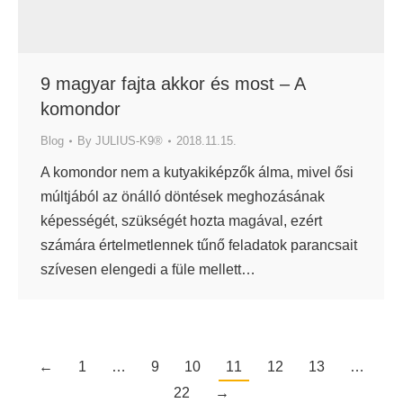
9 magyar fajta akkor és most – A
komondor
Blog
By
JULIUS-K9®
2018.11.15.
A komondor nem a kutyakiképzők álma, mivel ősi
múltjából az önálló döntések meghozásának
képességét, szükségét hozta magával, ezért
számára értelmetlennek tűnő feladatok parancsait
szívesen elengedi a füle mellett…
←
1
…
9
10
11
12
13
…
22
→