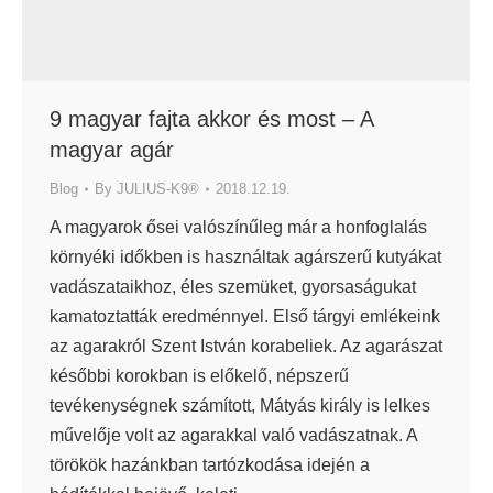
9 magyar fajta akkor és most – A
magyar agár
Blog
By
JULIUS-K9®
2018.12.19.
A magyarok ősei valószínűleg már a honfoglalás
környéki időkben is használtak agárszerű kutyákat
vadászataikhoz, éles szemüket, gyorsaságukat
kamatoztatták eredménnyel. Első tárgyi emlékeink
az agarakról Szent István korabeliek. Az agarászat
későbbi korokban is előkelő, népszerű
tevékenységnek számított, Mátyás király is lelkes
művelője volt az agarakkal való vadászatnak. A
törökök hazánkban tartózkodása idején a