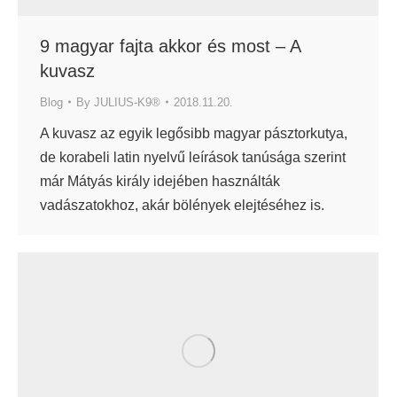
9 magyar fajta akkor és most – A
kuvasz
Blog
By
JULIUS-K9®
2018.11.20.
A kuvasz az egyik legősibb magyar pásztorkutya,
de korabeli latin nyelvű leírások tanúsága szerint
már Mátyás király idejében használták
vadászatokhoz, akár bölények elejtéséhez is.