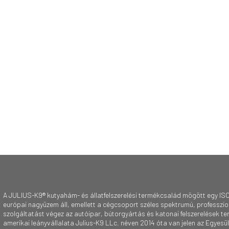
A JULIUS-K9® kutyahám- és állatfelszerelési termékcsalád mögött egy ISO
európai nagyüzem áll, emellett a cégcsoport széles spektrumú, professzioná
szolgáltatást végez az autóipar, bútorgyártás és katonai felszerelések te
amerikai leányvállalata Julius-K9 LLc. néven 2014 óta van jelen az Egyesü