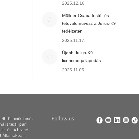
2025.12.16.
Müllner Csaba festő- és
tetoválóművész a Julius-K9
fedélzetén
2025.11.17.
Újabb Julius-K9
licencmegállapodás
2025.11.05.
Follow us
 9001 minősítésű,
lis textilipari
rületén. A brand
lt Államokban.