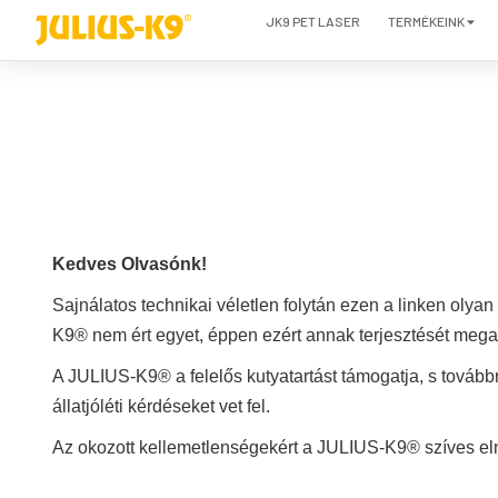
JK9 PET LASER
TERMÉKEINK
Kedves Olvasónk!
Sajnálatos technikai véletlen folytán ezen a linken olya
K9® nem ért egyet, éppen ezért annak terjesztését megak
A JULIUS-K9® a felelős kutyatartást támogatja, s tovább
állatjóléti kérdéseket vet fel.
Az okozott kellemetlenségekért a JULIUS-K9® szíves eln