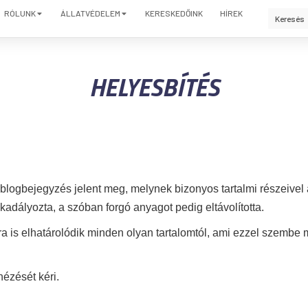
RÓLUNK
ÁLLATVÉDELEM
KERESKEDŐINK
HÍREK
HELYESBÍTÉS
n blogbejegyzés jelent meg, melynek bizonyos tartalmi részeive
adályozta, a szóban forgó anyagot pedig eltávolította.
ra is elhatárolódik minden olyan tartalomtól, ami ezzel szembe
ézését kéri.