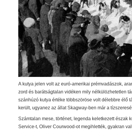
A kutya jelen volt az euró-amerikai prémvadászok, ara
zord és barátságtalan vidéken mily nélkülözhetetlen tá
szánhúzó kutya értéke többszöröse volt délebbre élő t
került, ugyanez az állat Skagway-ben már a tízszeresét
Számtalan mese, történet, legenda keletkezett észak k
Service-t, Oliver Courwood-ot megihlették, gyakran va