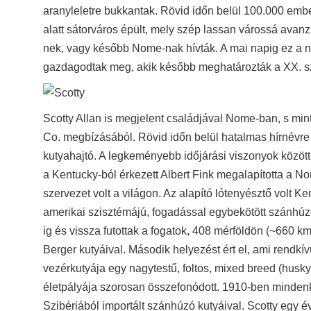
aranyleletre bukkantak. Rövid időn belül 100.000 embe
alatt sátorváros épült, mely szép lassan várossá avan
nek, vagy később Nome-nak hívták. A mai napig ez a ne
gazdagodtak meg, akik később meghatározták a XX. sz
Scotty Allan is megjelent családjával Nome-ban, s m
Co. megbízásából. Rövid időn belül hatalmas hírnévre 
kutyahajtó. A legkeményebb időjárási viszonyok között 
a Kentucky-ból érkezett Albert Fink megalapította a N
szervezet volt a világon. Az alapító lótenyésztő volt K
amerikai szisztémájú, fogadással egybekötött szánhúz
ig és vissza futottak a fogatok, 408 mérföldön (~660 km
Berger kutyáival. Második helyezést ért el, ami rendkívü
vezérkutyája egy nagytestű, foltos, mixed breed (husky
életpályája szorosan összefonódott. 1910-ben minden
Szibériából importált szánhúzó kutyáival. Scotty egy é