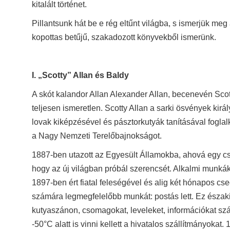
kitalált történet.
Pillantsunk hát be e rég eltűnt világba, s ismerjük me
kopottas betűjű, szakadozott könyvekből ismerünk.
I. „Scotty” Allan és Baldy
A skót kalandor Allan Alexander Allan, becenevén Sco
teljesen ismeretlen. Scotty Allan a sarki ösvények ki
lovak kiképzésével és pásztorkutyák tanításával fogla
a Nagy Nemzeti Terelőbajnokságot.
1887-ben utazott az Egyesült Államokba, ahová egy csap
hogy az új világban próbál szerencsét. Alkalmi munkák
1897-ben ért fiatal feleségével és alig két hónapos cs
számára legmegfelelőbb munkát: postás lett. Ez északi 
kutyaszánon, csomagokat, leveleket, információkat sz
-50°C alatt is vinni kellett a hivatalos szállítmányoka