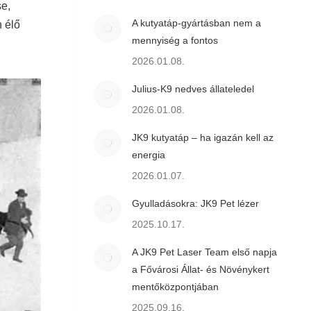
se,
A kutyatáp-gyártásban nem a
n élő
mennyiség a fontos
2026.01.08.
Julius-K9 nedves állateledel
2026.01.08.
JK9 kutyatáp – ha igazán kell az
energia
2026.01.07.
Gyulladásokra: JK9 Pet lézer
2025.10.17.
A JK9 Pet Laser Team első napja
a Fővárosi Állat- és Növénykert
mentőközpontjában
2025.09.16.