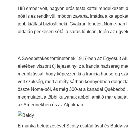
Hiú ember volt, nagyon erős testalkattal rendelkezett
nőtt ls ez rendkívüli módon zavarta. Imádta a kalapokat
jobb kiállást biztosít neki. Gyakran lehetett Nome-ban 
oldalán peckesen sétál a saras főutcán, fején az ügyel
A Sweepstakes történetének 1917-ben az Egyesült Álla
életében viszont új fejezet nyílt: a francia hadsereg m
megbízással, hogy képezzen ki a francia hadsereg szá
volt szükség, mert a mély sárban könnyebben dolgoztak,
össze Nome-ból, és még 300-at a kanadai Québecből. A
megmutatott a többi kutyának abból, amit ő már elsajátíto
az Ardennekben és az Alpokban.
E munka befejezésével Scotty családjával és Baldy-val