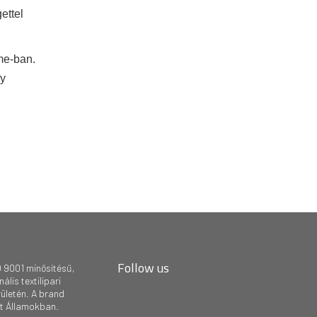
ettel
me-ban.
gy
Follow us
 9001 minősítésű,
lis textilipari
rületén. A brand
lt Államokban.