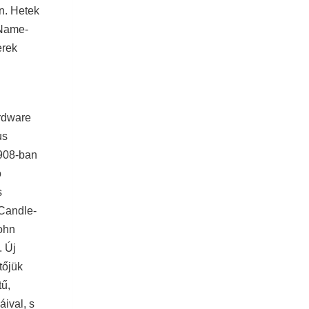
n. Hetek
 Name-
erek
ardware
us
1908-ban
ó
s
 Candle-
John
. Új
tőjük
ű,
áival, s