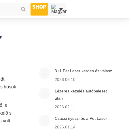
SHOP
Z
3+1 Pet Laser kérdés és válasz
edt
2026.06.10.
és hősök
Lézeres kezelés autóbaleset
után
ő, s
2026.02.11.
kelő s
Csacsi nyuszi és a Pet Laser
 volt.
2026.01.14.