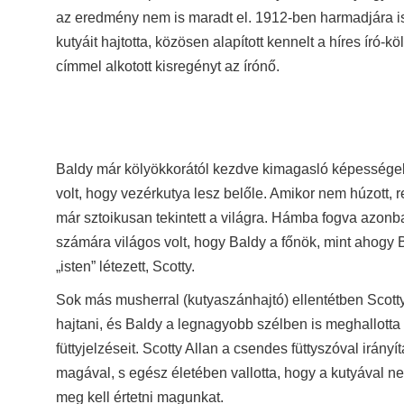
az eredmény nem is maradt el. 1912-ben harmadjára i
kutyáit hajtotta, közösen alapított kennelt a híres író-
címmel alkotott kisregényt az írónő.
Baldy már kölyökkorától kezdve kimagasló képességek
volt, hogy vezérkutya lesz belőle. Amikor nem húzott, 
már sztoikusan tekintett a világra. Hámba fogva azon
számára világos volt, hogy Baldy a főnök, mint ahogy 
„isten” létezett, Scotty.
Sok más musherral (kutyaszánhajtó) ellentétben Scott
hajtani, és Baldy a legnagyobb szélben is meghallott
füttyjelzéseit. Scotty Allan a csendes füttyszóval irány
magával, s egész életében vallotta, hogy a kutyával n
meg kell értetni magunkat.