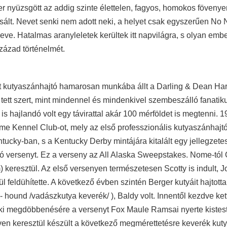
r nyüzsgött az addig szinte élettelen, fagyos, homokos fövenye
zsált. Nevet senki nem adott neki, a helyet csak egyszerűen No
ve. Hatalmas aranyleletek kerültek itt napvilágra, s olyan emb
ázad történelmét.
int kutyaszánhajtó hamarosan munkába állt a Darling & Dean H
tett szert, mint mindennel és mindenkivel szembeszálló fanatik
is hajlandó volt egy távirattal akár 100 mérföldet is megtenni. 
ome Kennel Club-ot, mely az első professzionális kutyaszánhajt
entucky-ban, s a Kentucky Derby mintájára kitalált egy jellegzete
ó versenyt. Ez a verseny az All Alaska Sweepstakes. Nome-tól
) keresztül. Az első versenyen természetesen Scotty is indult, 
l feldühítette. A következő évben szintén Berger kutyáit hajtotta
- hound /vadászkutya keverék/ ), Baldy volt. Innentől kezdve ket
ki megdöbbenésére a versenyt Fox Maule Ramsai nyerte kistest
ven keresztül készült a következő megmérettetésre keverék kuty