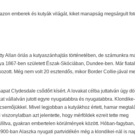
g azon emberek és kutyák világát, kiket manapság megsárgult fot
tty Allan óriás a kutyaszánhajtás történetében, de számunkra 
rálya 1867-ben született Észak-Skóciában, Dundee-ben. Már fiata
lkozott. Még nem volt 20 esztendős, mikor Border Collie-jával m
at Clydesdale csődőrt kísért. A lovakat célba juttatván úgy dön
at vállalván jutott egyre nyugatabbra és nyugatabbra. Klondike
ecsemőjükkel. Mivel legjobban a kutyákhoz értett, hamar megtalá
viszonylatban azt jelentette, hogy mérföldek ezreit tette meg
állítva, gyakran embertelen körülmények között. Hóban-fagyban,
t. 1900-ban Alaszka nyugati partvidékén még a klondikei-nál is n