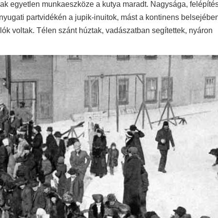
szak egyetlen munkaeszköze a kutya maradt. Nagysága, felépíté
nyugati partvidékén a jupik-inuitok, mást a kontinens belsejébe
lók voltak. Télen szánt húztak, vadászatban segítettek, nyáron