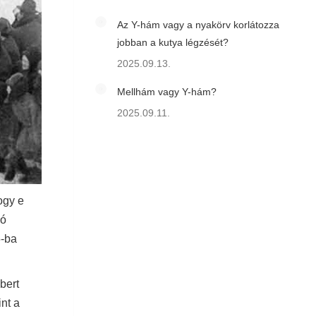
Az Y-hám vagy a nyakörv korlátozza
jobban a kutya légzését?
2025.09.13.
Mellhám vagy Y-hám?
2025.09.11.
ogy e
jó
5-ba
bert
nt a