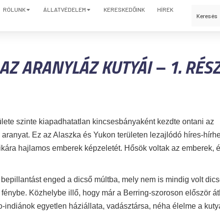
RÓLUNK
ÁLLATVÉDELEM
KERESKEDŐINK
HÍREK
AZ ARANYLÁZ KUTYÁI – 1. RÉS
lete szinte kiapadhatatlan kincsesbányaként kezdte ontani az
aranyat. Ez az Alaszka és Yukon területen lezajlódó híres-hírh
ikára hajlamos emberek képzeletét. Hősök voltak az emberek, 
bepillantást enged a dicső múltba, mely nem is mindig volt dics
 fénybe. Közhelybe illő, hogy már a Berring-szoroson először át
o-indiánok egyetlen háziállata, vadásztársa, néha élelme a kutya