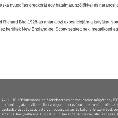
Laska nyugdíjas öregkorát egy hatalmas, szőlőkkel és narancslig
ki Richard Bird 1928-as antarktiszi expedíciójára a kutyákat No
hez kerültek New England-be. Scotty segített neki megalkotni e
A JULIUS-K9® kutyahám- és állatfelszerelési termékcsalád mögött egy ISO
európai nagyüzem áll, emellett a cégcsoport széles spektrumú, professzioná
szolgáltatást végez az autóipar, bútorgyártás és katonai felszerelések te
amerikai leányvállalata Julius-K9 LLc. néven 2014 óta van jelen az Egyesü