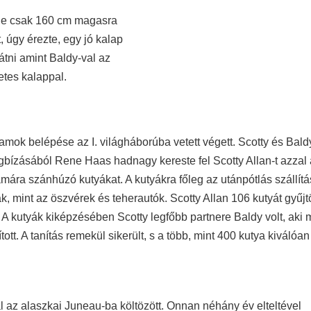
, de csak 160 cm magasra
, úgy érezte, egy jó kalap
látni amint Baldy-val az
etes kalappal.
mok belépése az I. világháborúba vetett végett. Scotty és Bald
egbízásából Rene Haas hadnagy kereste fel Scotty Allan-t azzal a
mára szánhúzó kutyákat. A kutyákra főleg az utánpótlás szállít
 mint az öszvérek és teherautók. Scotty Allan 106 kutyát gyűjtö
 kutyák kiképzésében Scotty legfőbb partnere Baldy volt, aki 
tt. A tanítás remekül sikerült, s a több, mint 400 kutya kiválóan 
 az alaszkai Juneau-ba költözött. Onnan néhány év elteltével