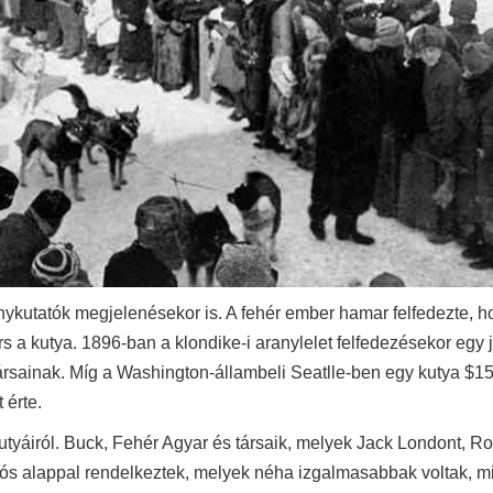
nykutatók megjelenésekor is. A fehér ember hamar felfedezte, h
rs a kutya. 1896-ban a klondike-i aranylelet felfedezésekor egy 
ársainak. Míg a Washington-állambeli Seatlle-ben egy kutya $1
 érte.
utyáiról. Buck, Fehér Agyar és társaik, melyek Jack Londont, Ro
lós alappal rendelkeztek, melyek néha izgalmasabbak voltak, mi