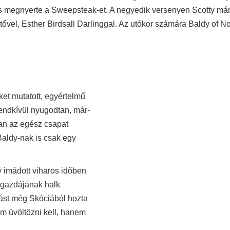
s megnyerte a Sweepsteak-et. A negyedik versenyen Scotty már 
költővel, Esther Birdsall Darlinggal. Az utókor számára Baldy of 
et mutatott, egyértelmű
rendkívül nyugodtan, már-
ban az egész csapat
Baldy-nak is csak egy
y imádott viharos időben
a gazdájának halk
ítást még Skóciából hozta
em üvöltözni kell, hanem