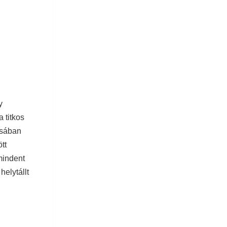
y
 titkos
ásában
tt
mindent
helytállt