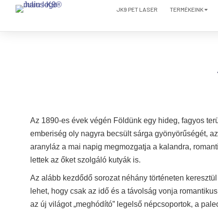
JK9 PET LASER
TERMÉKEINK
Az 1890-es évek végén Földünk egy hideg, fagyos terü
emberiség oly nagyra becsült sárga gyönyörűségét, az 
aranyláz a mai napig megmozgatja a kalandra, romant
lettek az őket szolgáló kutyák is.
Az alább kezdődő sorozat néhány történeten keresztül 
lehet, hogy csak az idő és a távolság vonja romantikus
az új világot „meghódító” legelső népcsoportok, a pale