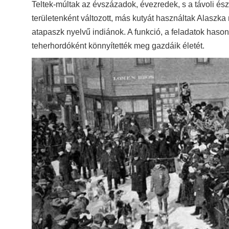
Teltek-múltak az évszázadok, évezredek, s a távoli é
területenként változott, más kutyát használtak Alaszka 
atapaszk nyelvű indiánok. A funkció, a feladatok hason
teherhordóként könnyítették meg gazdáik életét.