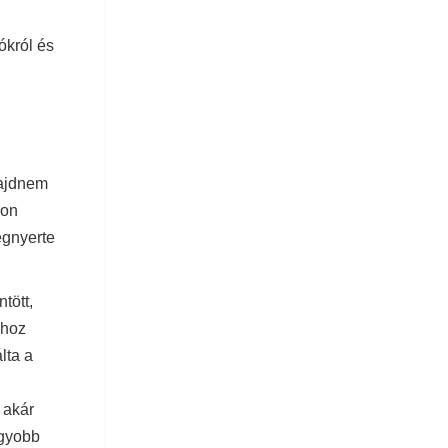
ókról és
majdnem
lon
egnyerte
tött,
-hoz
lta a
 akár
agyobb