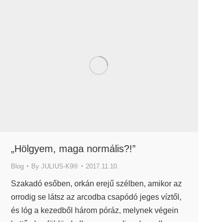
„Hölgyem, maga normális?!”
Blog
By
JULIUS-K9®
2017.11.10.
Szakadó esőben, orkán erejű szélben, amikor az
orrodig se látsz az arcodba csapódó jeges víztől,
és lóg a kezedből három póráz, melynek végein