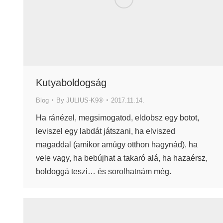
Kutyaboldogság
Blog
By
JULIUS-K9®
2017.11.14.
Ha ránézel, megsimogatod, eldobsz egy botot,
leviszel egy labdát játszani, ha elviszed
magaddal (amikor amúgy otthon hagynád), ha
vele vagy, ha bebújhat a takaró alá, ha hazaérsz,
boldoggá teszi… és sorolhatnám még.