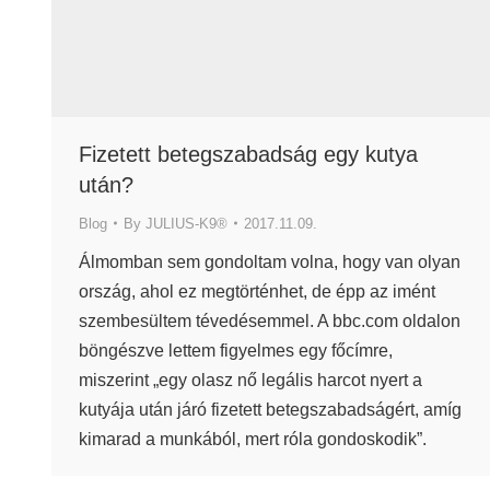
Fizetett betegszabadság egy kutya
után?
Blog
By
JULIUS-K9®
2017.11.09.
Álmomban sem gondoltam volna, hogy van olyan
ország, ahol ez megtörténhet, de épp az imént
szembesültem tévedésemmel. A bbc.com oldalon
böngészve lettem figyelmes egy főcímre,
miszerint „egy olasz nő legális harcot nyert a
kutyája után járó fizetett betegszabadságért, amíg
kimarad a munkából, mert róla gondoskodik”.