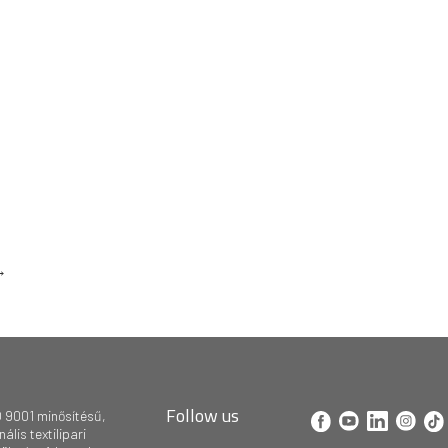
→
Follow us
 9001 minősítésű,
lis textilipari