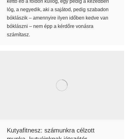
kettő eb a földön kullog, egy pedig a kezedben
lóg, a negyedik, aki a sajátod, pedig szabadon
bóklászik – amennyire ilyen időben kedve van
bóklászni – nem épp a kérdőre vonásra
számítasz.
Kutyafitnesz: számunkra célzott