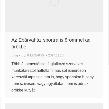
Az Ebárvaház sportra is örömmel ad
örökbe
Blog
By
JULIUS-K9®
2017.11.13.
Több állatmentéssel foglalkozó szervezet
munkatársától hallottam már, sőt ismerősön
keresztül tapasztaltam is, hogy sportokra bizony
nem szívesen, vagy egyáltalán nem is adnak
örökbe kutyát.