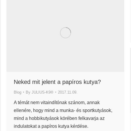
Neked mit jelent a papíros kutya?
Blog
By
JULIUS-K9®
2017.11.09.
A témát nem vitaindítónak szánom, annak
ellenére, hogy mind a munka- és sportkutyások,
mind a hobbikutyások körében felkavarja az
indulatokat a papíros kutya kérdése.