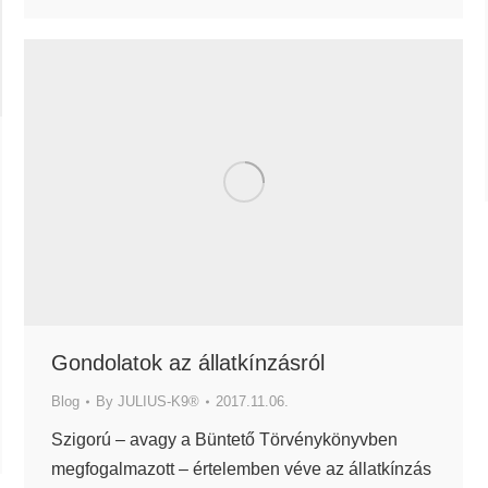
Gondolatok az állatkínzásról
Blog
By
JULIUS-K9®
2017.11.06.
Szigorú – avagy a Büntető Törvénykönyvben
megfogalmazott – értelemben véve az állatkínzás