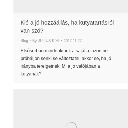
Kié a jó hozzáállás, ha kutyatartásról
van szó?
Blog
By
JULIUS-K9®
2017.11.27.
Elsősorban mindenkinek a sajátja, azon ne
próbáljon senki se változtatni, akkor se, ha jó
irányba terelgetnék. Mi a jó valójában a
kutyának?