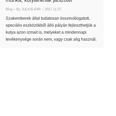
munka, kutyáinknak játszótér
Blog
By
JULIUS-K9®
2017.11.07.
Szakemberek által tudatosan összeválogatott,
speciális eszközökből álló pályán fejleszthetjük a
kutya azon izmait is, melyeket a mindennapi
tevékenysége során nem, vagy csak alig használ.