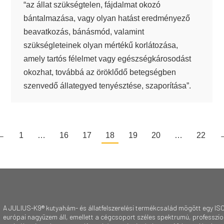
“az állat szükségtelen, fájdalmat okozó
bántalmazása, vagy olyan hatást eredményező
beavatkozás, bánásmód, valamint
szükségleteinek olyan mértékű korlátozása,
amely tartós félelmet vagy egészségkárosodást
okozhat, továbbá az öröklődő betegségben
szenvedő állategyed tenyésztése, szaporítása”.
←
1
…
16
17
18
19
20
…
22
A JULIUS-K9® kutyahám- és állatfelszerelési termékcsalád mögött egy ISO
európai nagyüzem áll, emellett a cégcsoport széles spektrumú, professzioná