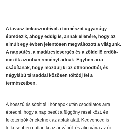
A tavasz beköszöntével a természet ugyanúgy
ébredezik, ahogy eddig is, annak ellenére, hogy az
elmúlt egy évben jelentősen megváltozott a világunk.
A napsütés, a madárcsicsergés és a zöldellő erdők-
mezők azonban reményt adnak. Egyben arra
csábítanak, hogy mozdulj ki az otthonodból, és
négylábú társaddal közösen töltődj fel a
természetben.
A hosszú és sötét téli hónapok után csodálatos arra
ébredni, hogy a nap besüt a függöny rései közt, és
feketerigók énekelnek az ablak alatt. Kedvenced is
lelkesebben pattan ki az ágyából, és alig várja az új