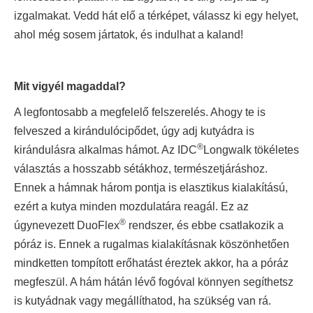
izgalmakat. Vedd hát elő a térképet, válassz ki egy helyet,
ahol még sosem jártatok, és indulhat a kaland!
Mit vigyél magaddal?
A legfontosabb a megfelelő felszerelés. Ahogy te is
felveszed a kirándulócipődet, úgy adj kutyádra is
®
kirándulásra alkalmas hámot. Az IDC
Longwalk tökéletes
választás a hosszabb sétákhoz, természetjáráshoz.
Ennek a hámnak három pontja is elasztikus kialakítású,
ezért a kutya minden mozdulatára reagál. Ez az
®
úgynevezett DuoFlex
rendszer, és ebbe csatlakozik a
póráz is. Ennek a rugalmas kialakításnak köszönhetően
mindketten tompított erőhatást éreztek akkor, ha a póráz
megfeszül. A hám hátán lévő fogóval könnyen segíthetsz
is kutyádnak vagy megállíthatod, ha szükség van rá.