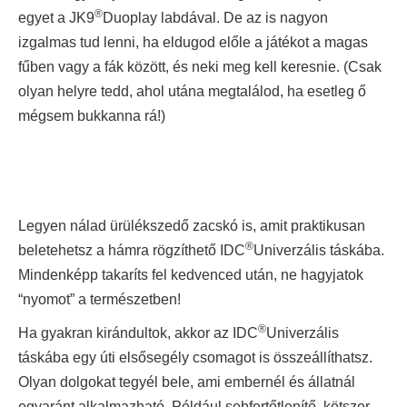
®
egyet a JK9
Duoplay labdával. De az is nagyon
izgalmas tud lenni, ha eldugod előle a játékot a magas
fűben vagy a fák között, és neki meg kell keresnie. (Csak
olyan helyre tedd, ahol utána megtalálod, ha esetleg ő
mégsem bukkanna rá!)
Legyen nálad ürülékszedő zacskó is, amit praktikusan
®
beletehetsz a hámra rögzíthető IDC
Univerzális táskába.
Mindenképp takaríts fel kedvenced után, ne hagyjatok
“nyomot” a természetben!
®
Ha gyakran kirándultok, akkor az IDC
Univerzális
táskába egy úti elsősegély csomagot is összeállíthatsz.
Olyan dolgokat tegyél bele, ami embernél és állatnál
egyaránt alkalmazható. Például sebfertőtlenítő, kötszer,