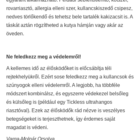
rovarriasztó, allergia elleni szer, kullancskiszedő csipesz,
nedves törlőkendő és tehetsz bele tartalék kakizacsit is. A
táskát aztán rögzítheted a kutya hámján vagy akár az
öveden.
Ne feledkezz meg a védelemről!
A kellemes idő az élősködőket is előcsábítja téli
rejtekhelyükről. Ezért sose feledkezz meg a kullancsok és
szúnyogok elleni védelemről. A legjobb, ha többféle
módszert kombinálsz, és egyszerre védekezel belsőleg
és külsőleg is (például egy Tickless ultrahangos
riasztóval). Ezek az élősködők rád nézve is veszélyes
betegségeket is terjeszthetnek, így érdemes saját
magadat is védeni.
Varga-Molnár Orsolya