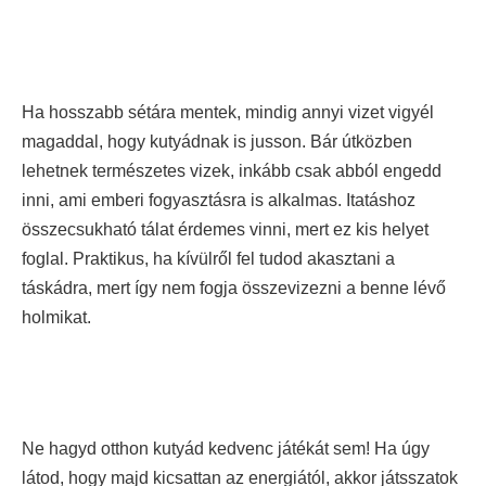
Ha hosszabb sétára mentek, mindig annyi vizet vigyél
magaddal, hogy kutyádnak is jusson. Bár útközben
lehetnek természetes vizek, inkább csak abból engedd
inni, ami emberi fogyasztásra is alkalmas. Itatáshoz
összecsukható tálat érdemes vinni, mert ez kis helyet
foglal. Praktikus, ha kívülről fel tudod akasztani a
táskádra, mert így nem fogja összevizezni a benne lévő
holmikat.
Ne hagyd otthon kutyád kedvenc játékát sem! Ha úgy
látod, hogy majd kicsattan az energiától, akkor játsszatok