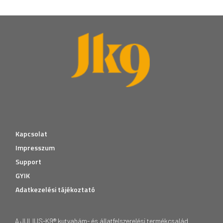
Kapcsolat
Impresszum
Support
GYIK
Adatkezelési tájékoztató
A JULIUS-K9® kutyahám- és állatfelszerelési termékcsalád