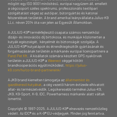
mögött egy ISO 9001 minősítésű, európai nagyüzem áll, emellett
a cégcsoport széles spektrumú, professzionális textilipari
szolgáltatást végez az autóipar, bútorgyártás és katonai
felszerelések területén. A brand amerikai leányvállalata Julius-K9
LLc. néven 2014 óta van jelen az Egyesült Államokban.
A JULIUS-K9® termékfejlesztő csapata számos nemzetközi
dizájn- és innovációs díj birtokosa, és munkájuk közismerten a
kutyák egészségét, kényelmét és biztonságát szolgálja. A
JULIUS-K9® kutyatápok és étrendkiegészítők gyártásának és
forgalmazásának területén a márkanév európai licencpartnere a
Panzi Pet Kft
. A kisállatok számára készített GPS nyakörvek
területén a JULIUS-K9® a
Weenect
céggel kötött
brandkooperációs együttműködést.
https://julius-
k9.com/hu/co-brand-partnereink/
A JK9 brand kiemelten támogatja az
állatmentést és
gazdikereső kutyákat
, a cég vezetői három évtizede elhivatott
állat- és természetvédők. Legsikeresebb termékei Julius-K9,
JK9, K9-Sport, K-9, IDC, Powerharness márkanév alatt váltak
ismertté.
Copyright © 1997-2025. A JULIUS-K9® elnevezés nemzetközileg
védett. Az IDC® és a K-9® EU-védjegyek. Minden jog fenntartva.