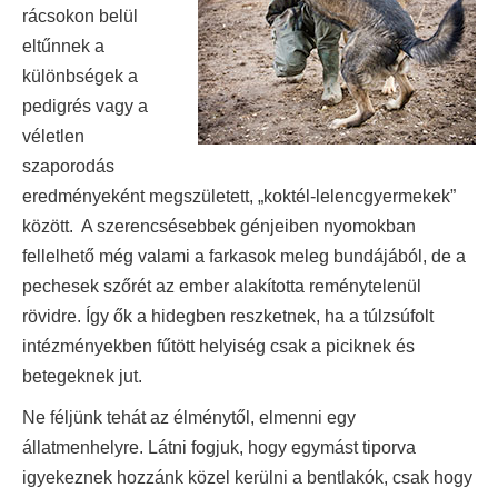
rácsokon belül
eltűnnek a
különbségek a
pedigrés vagy a
véletlen
szaporodás
eredményeként megszületett, „koktél-lelencgyermekek”
között. A szerencsésebbek génjeiben nyomokban
fellelhető még valami a farkasok meleg bundájából, de a
pechesek szőrét az ember alakította reménytelenül
rövidre. Így ők a hidegben reszketnek, ha a túlzsúfolt
intézményekben fűtött helyiség csak a piciknek és
betegeknek jut.
Ne féljünk tehát az élménytől, elmenni egy
állatmenhelyre. Látni fogjuk, hogy egymást tiporva
igyekeznek hozzánk közel kerülni a bentlakók, csak hogy