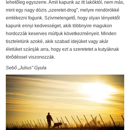
lehetőleg egyszerre. Amit kapunk az itt lakóktól, nem más,
mint egy nagy dózis „szeretet-drog”, melyre mindörökké
emlékezni fogunk. Szívmelengető, hogy olyan lényektől
kapunk ennyi kedvességet, akik többnyire magukon
hordozzák keserves múltjuk következményeit. Minden
tiszteletünk azoké, akik szabad idejüket vagy akár
életüket szánják arra, hogy ezt a szeretetet a kutyáknak
törődéssel viszonozzák.
Sebő „Julius” Gyula