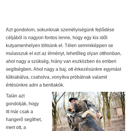
Azt gondolom, sokunknak személyiségünk fejlődése
céljából is nagyon fontos lenne, hogy egy kis időt
kutyamenhelyen töltsünk el. Télen semmiképpen se
mulasszuk el ezt az élményt, lehetőleg olyan otthonban,
ahol nagy a szükség, hiány van eszközben és emberi
segítségben. Ahol nagy a baj, ott érkezésünkre egymást
túlkiabálva, csaholva, vonyítva próbálnak valamit
értésünkre adni a bentlakók.
Talán azt
gondolják, hogy
itt már csak a
hangerő segíthet,
mert ott, a