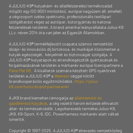
A JULIUS-K9® kutyahám- és állatfelszerelési termékcsalád
mögött egy ISO 9001 minősítésű, európai nagyüzem áll, emellett
a cégcsoport széles spektrumú, professzionális textilipari
szolgáltatást végez az autóipar, bútorgyártás és katonai
felszerelések területén. A brand amerikai leányvállalata Julius-K9
LLc. néven 2014 óta van jelen az Egyesült Államokban.
A JULIUS-K9® termékfejlesztő csapata számos nemzetközi
dizájn- és innovációs díj birtokosa, és munkájuk közismerten a
kutyák egészségét, kényelmét és biztonságát szolgálja. A
JULIUS-K9® kutyatápok és étrendkiegészítők gyártásának és
forgalmazásának területén a márkanév európai licencpartnere a
Panzi Pet Kft
. A kisállatok számára készített GPS nyakörvek
területén a JULIUS-K9® a
Weenect
céggel kötött
brandkooperációs együttműködést.
https://julius-
k9.com/hu/co-brand-partnereink/
A JK9 brand kiemelten támogatja az
állatmentést és
gazdikereső kutyákat
, a cég vezetői három évtizede elhivatott
állat- és természetvédők. Legsikeresebb termékei Julius-K9,
JK9, K9-Sport, K-9, IDC, Powerharness márkanév alatt váltak
ismertté.
Copyright © 1997-2025. A JULIUS-K9® elnevezés nemzetközileg