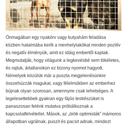
Önmagában egy nyakörv vagy kutyahám feladása
közben hatalmába keríti a menhelylakókat minden pozitív
és negatív élményük, amit ez idáig embertől kaptak.
Megmutatják, hogy világunk a legkevésbé sem tökéletes,
és rajtuk, ártatlanokon ez bizony nyomot hagyott.
Némelyek közülük már a puszta megjelenésünkre
összehúzzák magukat, vagy félelmükben az emberhez
bújnak olyan szorosan, amennyire csak lehetséges. A
legelesettebbek gyakran egy fájós testrészüket is
panaszosan felénk mutatva próbálkoznak a
kapcsolatfelvétellel. Mások, az „örök optimisták” mámoros
állapotban ugrálnak, puszit és pacsit adnak, mindezt