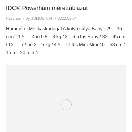
IDC® Powerhám mérettáblázat
Hasznos
By
JULIUS-K9®
2022.02.04.
Hámméret Mellkaskörfogat A kutya súlya Baby1 29 – 36
cm / 11.5 – 14 in 0.8 – 3 kg / 2 – 6.5 lbs Baby2 33 – 45 cm
/ 13 – 17.5 in 2 – 5 kg / 4.5 – 11 lbs Mini-Mini 40 – 53 cm /
15.5 – 20.5 in 4 –…