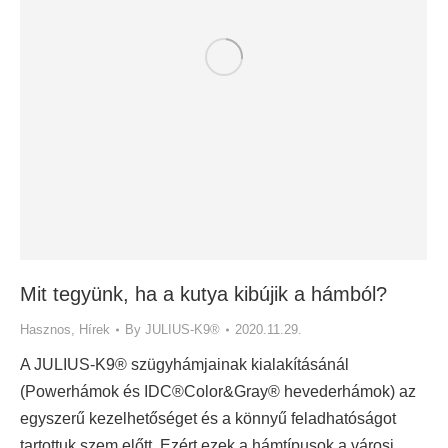
Mit tegyünk, ha a kutya kibújik a hámból?
Hasznos
,
Hírek
By
JULIUS-K9®
2020.11.29.
A JULIUS-K9® szügyhámjainak kialakításánál
(Powerhámok és IDC®Color&Gray® hevederhámok) az
egyszerű kezelhetőséget és a könnyű feladhatóságot
tartottuk szem előtt. Ezért ezek a hámtípusok a városi