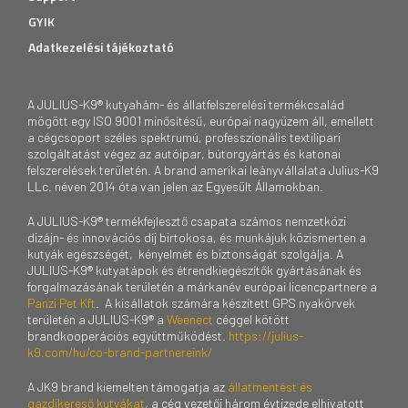
GYIK
Adatkezelési tájékoztató
A JULIUS-K9® kutyahám- és állatfelszerelési termékcsalád
mögött egy ISO 9001 minősítésű, európai nagyüzem áll, emellett
a cégcsoport széles spektrumú, professzionális textilipari
szolgáltatást végez az autóipar, bútorgyártás és katonai
felszerelések területén. A brand amerikai leányvállalata Julius-K9
LLc. néven 2014 óta van jelen az Egyesült Államokban.
A JULIUS-K9® termékfejlesztő csapata számos nemzetközi
dizájn- és innovációs díj birtokosa, és munkájuk közismerten a
kutyák egészségét, kényelmét és biztonságát szolgálja. A
JULIUS-K9® kutyatápok és étrendkiegészítők gyártásának és
forgalmazásának területén a márkanév európai licencpartnere a
Panzi Pet Kft
. A kisállatok számára készített GPS nyakörvek
területén a JULIUS-K9® a
Weenect
céggel kötött
brandkooperációs együttműködést.
https://julius-
k9.com/hu/co-brand-partnereink/
A JK9 brand kiemelten támogatja az
állatmentést és
gazdikereső kutyákat
, a cég vezetői három évtizede elhivatott