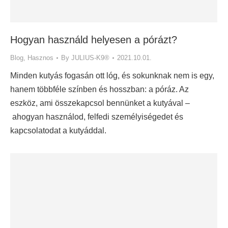
Hogyan használd helyesen a pórázt?
Blog
,
Hasznos
By
JULIUS-K9®
2021.10.01.
Minden kutyás fogasán ott lóg, és sokunknak nem is egy,
hanem többféle színben és hosszban: a póráz. Az
eszköz, ami összekapcsol bennünket a kutyával –
ahogyan használod, felfedi személyiségedet és
kapcsolatodat a kutyáddal.