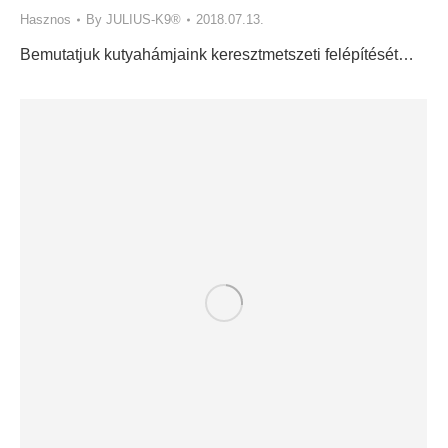
Hasznos
By
JULIUS-K9®
2018.07.13.
Bemutatjuk kutyahámjaink keresztmetszeti felépítését…