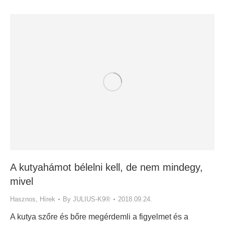
A kutyahámot bélelni kell, de nem mindegy,
mivel
Hasznos
,
Hírek
By
JULIUS-K9®
2018.09.24.
A kutya szőre és bőre megérdemli a figyelmet és a