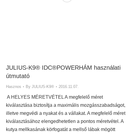
JULIUS-K9® IDC®POWERHÁM használati
útmutató
Hasznos
By
JULIUS-K9®
2016.11.07.
A HELYES MÉRETVÉTEL A megfelelő méret
kiválasztása biztosítja a maximális mozgásszabadságot,
illetve megvédi a nyakat és a vállakat. A megfelelő méret
kiválasztásához elengedhetetlen a pontos méretvétel. A
kutya mellkasának körfogatát a mellső lábak mögött