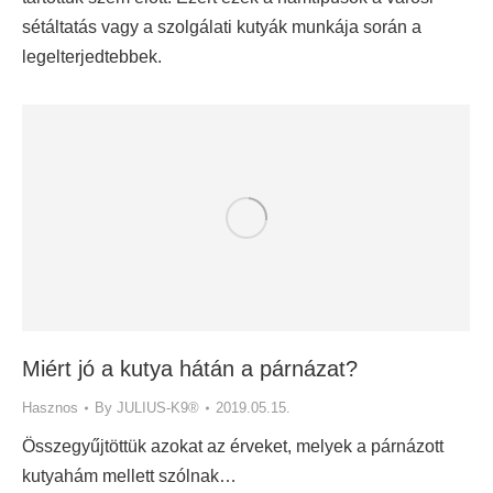
sétáltatás vagy a szolgálati kutyák munkája során a
legelterjedtebbek.
Miért jó a kutya hátán a párnázat?
Hasznos
By
JULIUS-K9®
2019.05.15.
Összegyűjtöttük azokat az érveket, melyek a párnázott
kutyahám mellett szólnak…