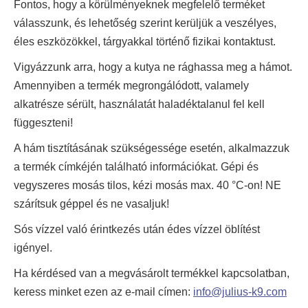
Fontos, hogy a körülményeknek megfelelő terméket
válasszunk, és lehetőség szerint kerüljük a veszélyes,
éles eszközökkel, tárgyakkal történő fizikai kontaktust.
Vigyázzunk arra, hogy a kutya ne rághassa meg a hámot.
Amennyiben a termék megrongálódott, valamely
alkatrésze sérült, használatát haladéktalanul fel kell
függeszteni!
A hám tisztításának szükségessége esetén, alkalmazzuk
a termék címkéjén található információkat. Gépi és
vegyszeres mosás tilos, kézi mosás max. 40 °C-on! NE
szárítsuk géppel és ne vasaljuk!
Sós vízzel való érintkezés után édes vízzel öblítést
igényel.
Ha kérdésed van a megvásárolt termékkel kapcsolatban,
keress minket ezen az e-mail címen:
info@julius-k9.com