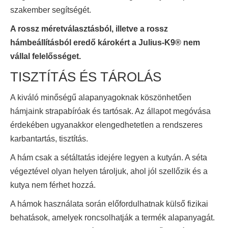
szakember segítségét.
A rossz méretválasztásból, illetve a rossz
hámbeállításból eredő károkért a Julius-K9® nem
vállal felelősséget.
TISZTÍTÁS ÉS TÁROLÁS
A kiváló minőségű alapanyagoknak köszönhetően
hámjaink strapabíróak és tartósak. Az állapot megóvása
érdekében ugyanakkor elengedhetetlen a rendszeres
karbantartás, tisztítás.
A hám csak a sétáltatás idejére legyen a kutyán. A séta
végeztével olyan helyen tároljuk, ahol jól szellőzik és a
kutya nem férhet hozzá.
A hámok használata során előfordulhatnak külső fizikai
behatások, amelyek roncsolhatják a termék alapanyagát.