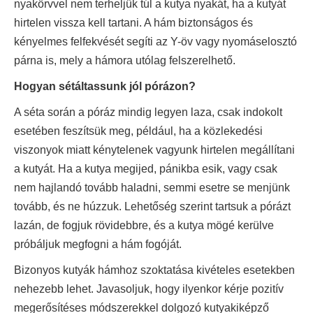
nyakörvvel nem terheljük túl a kutya nyakát, ha a kutyát
hirtelen vissza kell tartani. A hám biztonságos és
kényelmes felfekvését segíti az Y-öv vagy nyomáselosztó
párna is, mely a hámora utólag felszerelhető.
Hogyan sétáltassunk jól pórázon?
A séta során a póráz mindig legyen laza, csak indokolt
esetében feszítsük meg, például, ha a közlekedési
viszonyok miatt kénytelenek vagyunk hirtelen megállítani
a kutyát. Ha a kutya megijed, pánikba esik, vagy csak
nem hajlandó tovább haladni, semmi esetre se menjünk
tovább, és ne húzzuk. Lehetőség szerint tartsuk a pórázt
lazán, de fogjuk rövidebbre, és a kutya mögé kerülve
próbáljuk megfogni a hám fogóját.
Bizonyos kutyák hámhoz szoktatása kivételes esetekben
nehezebb lehet. Javasoljuk, hogy ilyenkor kérje pozitív
megerősítéses módszerekkel dolgozó kutyakiképző