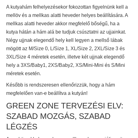
A kutyahám felhelyezésekor fokozottan figyelnünk kell a
mellöv és a mellkas alatti heveder helyes beállítására. A
mellkas alatti heveder akkor megfelelő bőségű, ha a
kutya hátán a hám alá be tudjuk csúsztatni az ujjainkat.
Négy ujjnak elegendő hely kell legyen a mellső lábak
mögött az M/Size 0, L/Size 1, XL/Size 2, 2XL/Size 3 és
3XL/Size 4 méretek esetén, illetve két ujjnak elegendő
hely a 3XS/Baby1, 2XS/Baby2, XS/Mini-Mini és S/Mini
méretek esetén.
Később is rendszeresen ellenőrizzük, hogy a hám
megfelelően van-e beállítva a kutyán!
GREEN ZONE TERVEZÉSI ELV:
SZABAD MOZGÁS, SZABAD
LÉGZÉS