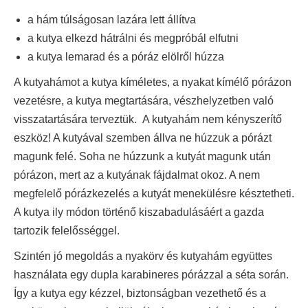
a hám túlságosan lazára lett állítva
a kutya elkezd hátrálni és megpróbál elfutni
a kutya lemarad és a póráz elölről húzza
A kutyahámot a kutya kíméletes, a nyakat kímélő pórázon
vezetésre, a kutya megtartására, vészhelyzetben való
visszatartására terveztük. A kutyahám nem kényszerítő
eszköz! A kutyával szemben állva ne húzzuk a pórázt
magunk felé. Soha ne húzzunk a kutyát magunk után
pórázon, mert az a kutyának fájdalmat okoz. A nem
megfelelő pórázkezelés a kutyát menekülésre késztetheti.
A kutya ily módon történő kiszabadulásáért a gazda
tartozik felelősséggel.
Szintén jó megoldás a nyakörv és kutyahám együttes
használata egy dupla karabineres pórázzal a séta során.
Így a kutya egy kézzel, biztonságban vezethető és a