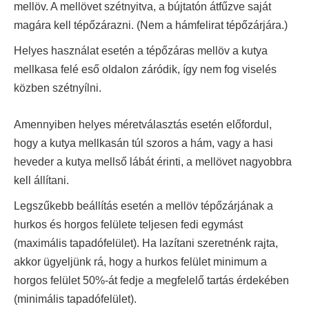
mellöv. A mellövet szétnyitva, a bújtatón átfűzve saját
magára kell tépőzárazni. (Nem a hámfelirat tépőzárjára.)
Helyes használat esetén a tépőzáras mellöv a kutya
mellkasa felé eső oldalon záródik, így nem fog viselés
közben szétnyílni.
Amennyiben helyes méretválasztás esetén előfordul,
hogy a kutya mellkasán túl szoros a hám, vagy a hasi
heveder a kutya mellső lábát érinti, a mellövet nagyobbra
kell állítani.
Legszűkebb beállítás esetén a mellöv tépőzárjának a
hurkos és horgos felülete teljesen fedi egymást
(maximális tapadófelület). Ha lazítani szeretnénk rajta,
akkor ügyeljünk rá, hogy a hurkos felület minimum a
horgos felület 50%-át fedje a megfelelő tartás érdekében
(minimális tapadófelület).