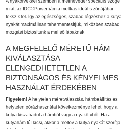
A nyakörvekkel szemben a mellheveder speciális szöge
miatt az IDC®Powerhám a mellkas ideális zónájában
fekszik fel. Így az egészséges, szabad légzéshez a kutya
nyakát maximálisan tehermentesítjük, miközben szabad
mozgást biztosítunk a mellső lábaknak.
A MEGFELELŐ MÉRETŰ HÁM
KIVÁLASZTÁSA
ELENGEDHETETLEN A
BIZTONSÁGOS ÉS KÉNYELMES
HASZNÁLAT ÉRDEKÉBEN
Figyelem!
A helytelen méretválasztás, hámbeállítás és
helytelen pórázhasználat következménye lehet, hogy a
kutya kiszabadul a hámból vagy a nyakörvből. Ha a
kutyahám túl kicsi, akkor a mellöv a kutya nyakát szorítja.