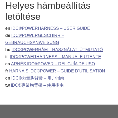
Helyes hámbeállítás
letöltése
en
IDC®POWERHARNESS – USER GUIDE
de
IDC®POWERGESCHIRR –
GEBRAUCHSANWEISUNG
hu
IDC®POWERHÁM – HASZNÁLATI ÚTMUTATÓ
it
IDC®POWERHARNESS – MANUALE UTENTE
es
ARNÉS IDC®POWER – DEL GUÍA DE USO
fr
HARNAIS IDC®POWER – GUIDE D’UTILISATION
cn
IDC®力量胸背带 – 用户指南
tw
IDC®專業胸背帶 – 使用指南