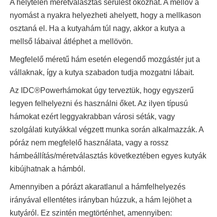
A helytelen méretválasztás sérülést okozhat. A mellöv a
nyomást a nyakra helyezheti ahelyett, hogy a mellkason
osztaná el. Ha a kutyahám túl nagy, akkor a kutya a
mellső lábaival átléphet a mellövön.
Megfelelő méretű hám esetén elegendő mozgástér jut a
vállaknak, így a kutya szabadon tudja mozgatni lábait.
Az IDC®Powerhámokat úgy terveztük, hogy egyszerű
legyen felhelyezni és használni őket. Az ilyen típusú
hámokat ezért leggyakrabban városi séták, vagy
szolgálati kutyákkal végzett munka során alkalmazzák. A
póráz nem megfelelő használata, vagy a rossz
hámbeállítás/méretválasztás következtében egyes kutyák
kibújhatnak a hámból.
Amennyiben a pórázt akaratlanul a hámfelhelyezés
irányával ellentétes irányban húzzuk, a hám lejöhet a
kutyáról. Ez szintén megtörténhet, amennyiben: