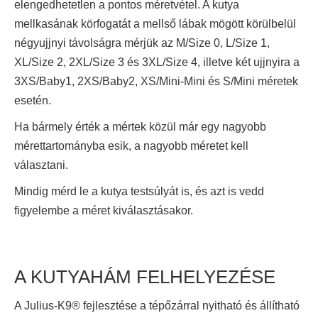
elengedhetetlen a pontos méretvétel. A kutya
mellkasának körfogatát a mellső lábak mögött körülbelül
négyujjnyi távolságra mérjük az M/Size 0, L/Size 1,
XL/Size 2, 2XL/Size 3 és 3XL/Size 4, illetve két ujjnyira a
3XS/Baby1, 2XS/Baby2, XS/Mini-Mini és S/Mini méretek
esetén.
Ha bármely érték a mértek közül már egy nagyobb
mérettartományba esik, a nagyobb méretet kell
választani.
Mindig mérd le a kutya testsúlyát is, és azt is vedd
figyelembe a méret kiválasztásakor.
A KUTYAHÁM FELHELYEZÉSE
A Julius-K9® fejlesztése a tépőzárral nyitható és állítható