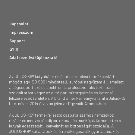
Kapcsolat
Impresszum
Support
GYIK
Adatkezelési tájékoztató
A JULIUS-K9® kutyahám- és állatfelszerelési termékcsalád
mögött egy ISO 9001 minősítésű, európai nagyüzem áll, emellett
a cégcsoport széles spektrumú, professzionális textilipari
szolgáltatást végez az autóipar, bútorgyártás és katonai
felszerelések területén. A brand amerikai leányvállalata Julius-K9
LLc. néven 2014 óta van jelen az Egyesült Államokban.
A JULIUS-K9® termékfejlesztő csapata számos nemzetközi
dizájn- és innovációs díj birtokosa, és munkájuk közismerten a
kutyák egészségét, kényelmét és biztonságát szolgálja. A
JULIUS-K9® kutyatápok és étrendkiegészítők gyártásának és