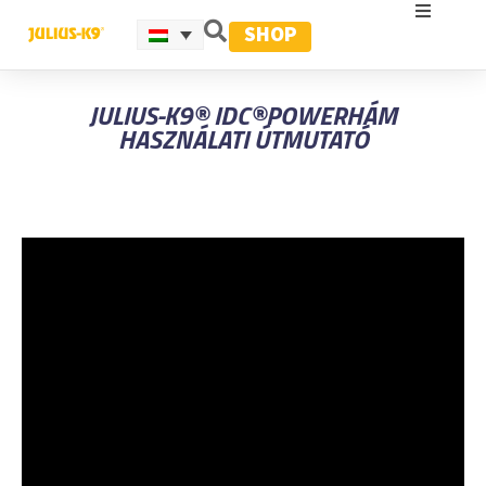
SHOP
JULIUS-K9® IDC®POWERHÁM
HASZNÁLATI ÚTMUTATÓ