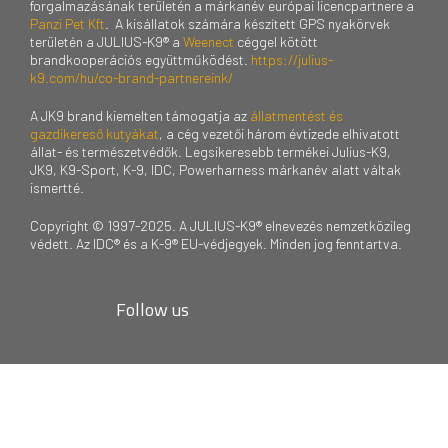
forgalmazásának területén a márkanév európai licencpartnere a
Panzi Pet Kft
. A kisállatok számára készített GPS nyakörvek
területén a JULIUS-K9® a
Weenect
céggel kötött
brandkooperációs együttműködést.
https://julius-
k9.com/hu/co-brand-partnereink/
A JK9 brand kiemelten támogatja az
állatmentést és
gazdikereső kutyákat
, a cég vezetői három évtizede elhivatott
állat- és természetvédők. Legsikeresebb termékei Julius-K9,
JK9, K9-Sport, K-9, IDC, Powerharness márkanév alatt váltak
ismertté.
Copyright © 1997-2025. A JULIUS-K9® elnevezés nemzetközileg
védett. Az IDC® és a K-9® EU-védjegyek. Minden jog fenntartva.
Follow us