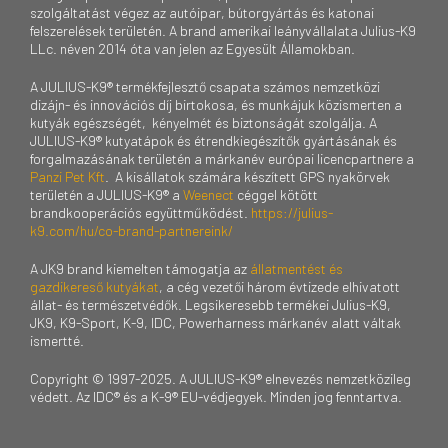
szolgáltatást végez az autóipar, bútorgyártás és katonai
felszerelések területén. A brand amerikai leányvállalata Julius-K9
LLc. néven 2014 óta van jelen az Egyesült Államokban.
A JULIUS-K9® termékfejlesztő csapata számos nemzetközi
dizájn- és innovációs díj birtokosa, és munkájuk közismerten a
kutyák egészségét, kényelmét és biztonságát szolgálja. A
JULIUS-K9® kutyatápok és étrendkiegészítők gyártásának és
forgalmazásának területén a márkanév európai licencpartnere a
Panzi Pet Kft
. A kisállatok számára készített GPS nyakörvek
területén a JULIUS-K9® a
Weenect
céggel kötött
brandkooperációs együttműködést.
https://julius-
k9.com/hu/co-brand-partnereink/
A JK9 brand kiemelten támogatja az
állatmentést és
gazdikereső kutyákat
, a cég vezetői három évtizede elhivatott
állat- és természetvédők. Legsikeresebb termékei Julius-K9,
JK9, K9-Sport, K-9, IDC, Powerharness márkanév alatt váltak
ismertté.
Copyright © 1997-2025. A JULIUS-K9® elnevezés nemzetközileg
védett. Az IDC® és a K-9® EU-védjegyek. Minden jog fenntartva.