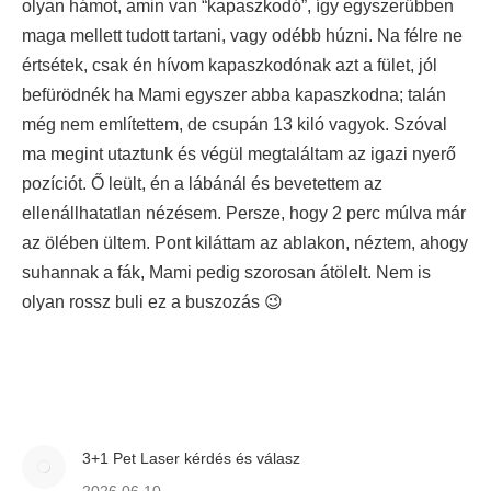
olyan hámot, amin van “kapaszkodó”, így egyszerűbben
maga mellett tudott tartani, vagy odébb húzni. Na félre ne
értsétek, csak én hívom kapaszkodónak azt a fület, jól
befürödnék ha Mami egyszer abba kapaszkodna; talán
még nem említettem, de csupán 13 kiló vagyok. Szóval
ma megint utaztunk és végül megtaláltam az igazi nyerő
pozíciót. Ő leült, én a lábánál és bevetettem az
ellenállhatatlan nézésem. Persze, hogy 2 perc múlva már
az ölében ültem. Pont kiláttam az ablakon, néztem, ahogy
suhannak a fák, Mami pedig szorosan átölelt. Nem is
olyan rossz buli ez a buszozás 😉
3+1 Pet Laser kérdés és válasz