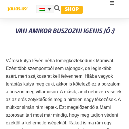
SHOP
VAN AMIKOR BUSZOZNI IGENIS JÓ :)
Városi kutya lévén néha tömegközlekedünk Mamival.
Ezért több szempontból sem rajongok, de leginkább
azért, mert szájkosarat kell felvennem. Hiába vagyok
terápiás kutya meg cuki, akkor is kötelező ez a borzalom
a buszon meg villamoson. A másik, amit nehezen viselek
az az erős zötykölődés meg a hirtelen nagy fékezések. A
múltkor simán rám léptek. Ezt megelőzendő a Mami
szorosan tart most már mindig, hogy meg tudjon védeni
ezektől a kellemetlenségektől. Rakott is ma rám egy