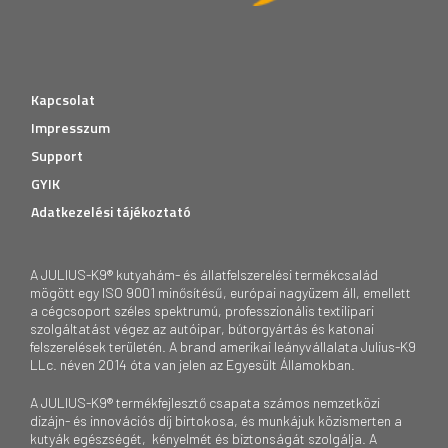
Kapcsolat
Impresszum
Support
GYIK
Adatkezelési tájékoztató
A JULIUS-K9® kutyahám- és állatfelszerelési termékcsalád
mögött egy ISO 9001 minősítésű, európai nagyüzem áll, emellett
a cégcsoport széles spektrumú, professzionális textilipari
szolgáltatást végez az autóipar, bútorgyártás és katonai
felszerelések területén. A brand amerikai leányvállalata Julius-K9
LLc. néven 2014 óta van jelen az Egyesült Államokban.
A JULIUS-K9® termékfejlesztő csapata számos nemzetközi
dizájn- és innovációs díj birtokosa, és munkájuk közismerten a
kutyák egészségét, kényelmét és biztonságát szolgálja. A