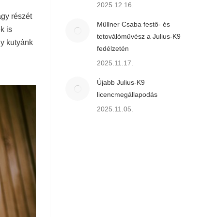
2025.12.16.
gy részét
Müllner Csaba festő- és
k is
tetoválóművész a Julius-K9
gy kutyánk
fedélzetén
2025.11.17.
Újabb Julius-K9
licencmegállapodás
2025.11.05.