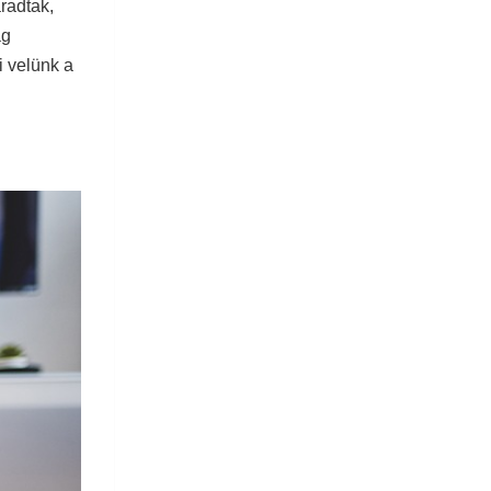
radtak,
ág
i velünk a