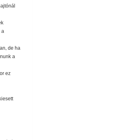
ajtónál
ek
 a
an, de ha
znunk a
or ez
kiesett