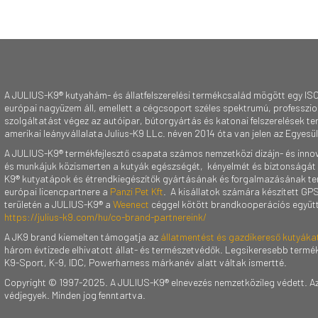
A JULIUS-K9® kutyahám- és állatfelszerelési termékcsalád mögött egy ISO
európai nagyüzem áll, emellett a cégcsoport széles spektrumú, professzioná
szolgáltatást végez az autóipar, bútorgyártás és katonai felszerelések te
amerikai leányvállalata Julius-K9 LLc. néven 2014 óta van jelen az Egyesü
A JULIUS-K9® termékfejlesztő csapata számos nemzetközi dizájn- és innov
és munkájuk közismerten a kutyák egészségét, kényelmét és biztonságát 
K9® kutyatápok és étrendkiegészítők gyártásának és forgalmazásának te
európai licencpartnere a
Panzi Pet Kft
. A kisállatok számára készített GP
területén a JULIUS-K9® a
Weenect
céggel kötött brandkooperációs együ
https://julius-k9.com/hu/co-brand-partnereink/
A JK9 brand kiemelten támogatja az
állatmentést és gazdikereső kutyáka
három évtizede elhivatott állat- és természetvédők. Legsikeresebb termék
K9-Sport, K-9, IDC, Powerharness márkanév alatt váltak ismertté.
Copyright © 1997-2025. A JULIUS-K9® elnevezés nemzetközileg védett. Az
védjegyek. Minden jog fenntartva.