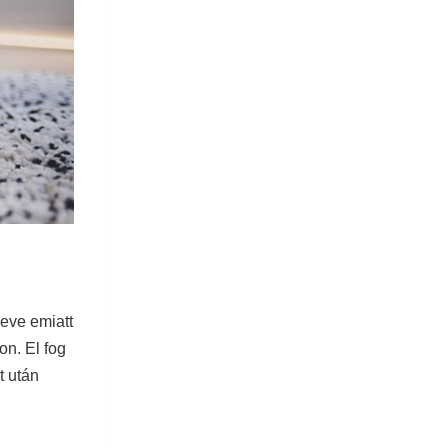
leve emiatt
on. El fog
t után