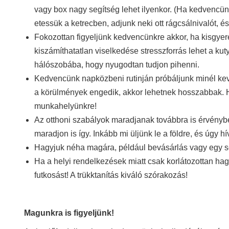
vagy box nagy segítség lehet ilyenkor. (Ha kedvencün
etessük a ketrecben, adjunk neki ott rágcsálnivalót, 
Fokozottan figyeljünk kedvencünkre akkor, ha kisgyer
kiszámíthatatlan viselkedése stresszforrás lehet a ku
hálószobába, hogy nyugodtan tudjon pihenni.
Kedvencünk napközbeni rutinján próbáljunk minél kev
a körülmények engedik, akkor lehetnek hosszabbak. Ha
munkahelyünkre!
Az otthoni szabályok maradjanak továbbra is érvénybe
maradjon is így. Inkább mi üljünk le a földre, és úgy
Hagyjuk néha magára, például bevásárlás vagy egy sé
Ha a helyi rendelkezések miatt csak korlátozottan hagy
futkosást! A trükktanítás kiváló szórakozás!
Magunkra is figyeljünk!