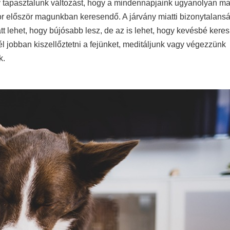
 tapasztalunk változást, hogy a mindennapjaink ugyanolyan ma
kor először magunkban keresendő. A járvány miatti bizonytalans
lehet, hogy bújósabb lesz, de az is lehet, hogy kevésbé keres
él jobban kiszellőztetni a fejünket, meditáljunk vagy végezzünk
k.