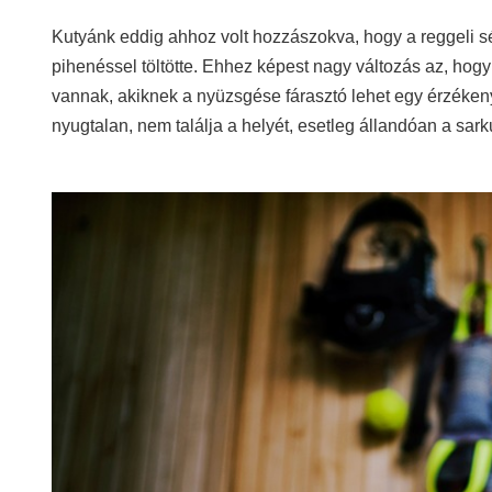
Kutyánk eddig ahhoz volt hozzászokva, hogy a reggeli s
pihenéssel töltötte. Ehhez képest nagy változás az, hog
vannak, akiknek a nyüzsgése fárasztó lehet egy érzéken
nyugtalan, nem találja a helyét, esetleg állandóan a sar