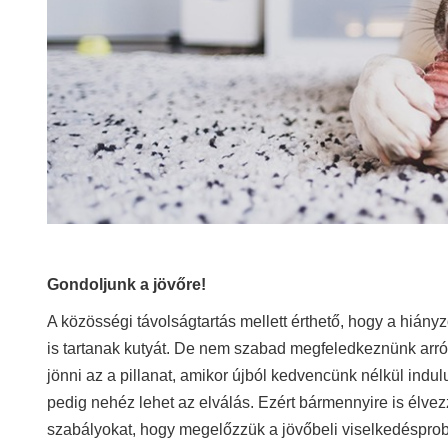
Gondoljunk a jövőre!
A közösségi távolságtartás mellett érthető, hogy a hiány
is tartanak kutyát. De nem szabad megfeledkeznünk arról,
jönni az a pillanat, amikor újból kedvencünk nélkül ind
pedig nehéz lehet az elválás. Ezért bármennyire is élvez
szabályokat, hogy megelőzzük a jövőbeli viselkedéspro