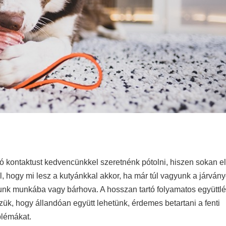
zó kontaktust kedvencünkkel szeretnénk pótolni, hiszen sokan e
 hogy mi lesz a kutyánkkal akkor, ha már túl vagyunk a járvány
ulunk munkába vagy bárhova. A hosszan tartó folyamatos együttlé
zük, hogy állandóan együtt lehetünk, érdemes betartani a fenti
blémákat.