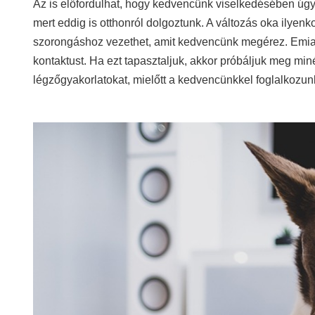
Az is előfordulhat, hogy kedvencünk viselkedésében úgy
mert eddig is otthonról dolgoztunk. A változás oka ilyen
szorongáshoz vezethet, amit kedvencünk megérez. Emiatt 
kontaktust. Ha ezt tapasztaljuk, akkor próbáljuk meg min
légzőgyakorlatokat, mielőtt a kedvencünkkel foglalkozun