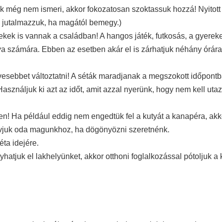
k még nem ismeri, akkor fokozatosan szoktassuk hozzá! Nyitott 
és jutalmazzuk, ha magától bemegy.)
ekek is vannak a családban! A hangos játék, futkosás, a gyerek
tya számára. Ebben az esetben akár el is zárhatjuk néhány órára
esebbet változtatni! A séták maradjanak a megszokott időpontb
sználjuk ki azt az időt, amit azzal nyerünk, hogy nem kell uta
n! Ha például eddig nem engedtük fel a kutyát a kanapéra, akk
 hívjuk oda magunkhoz, ha dögönyözni szeretnénk.
ta idejére.
hatjuk el lakhelyünket, akkor otthoni foglalkozással pótoljuk a 