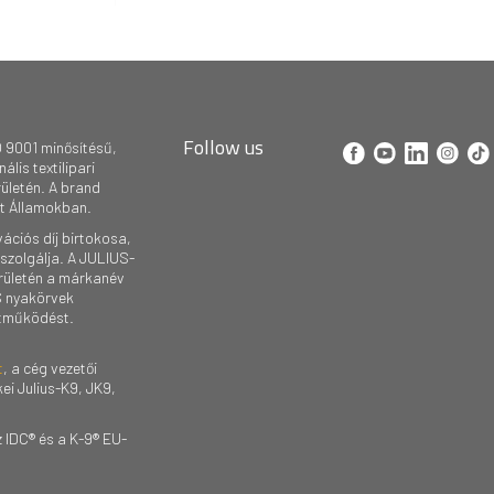
Follow us
 9001 minősítésű,
lis textilipari
rületén. A brand
lt Államokban.
ációs díj birtokosa,
szolgálja. A JULIUS-
rületén a márkanév
S nyakörvek
ttműködést.
t
, a cég vezetői
ei Julius-K9, JK9,
 IDC® és a K-9® EU-