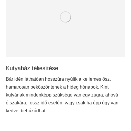
Kutyaház téliesítése
Bár idén láthatóan hosszúra nyúlik a kellemes ősz,
hamarosan beköszöntenek a hideg hónapok. Kinti
kutyának mindenképp szüksége van egy zugra, ahová
éjszakára, rossz idő esetén, vagy csak ha épp úgy van
kedve, behúzódhat.