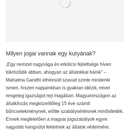
Milyen jogai vannak egy kutyának?
„Egy nemzet nagysága és erkölcsi fejlettsége híven
tükröződik abban, ahogyan az állatokkal bánik” –
Mahatma Gandhi elhíresült szavait szinte mindenki
ismeri, hiszen napjainkban is gyakran idézik, mivel
rengeteg igazságot rejt magában. Magyarországon az
állatkínzás megközelítőleg 15 éve számít
bűncselekménynek, előtte szabálysértésnek minősítették.
Ennek megfelelően a magyar jogszabályok egyre
nagyobb hangsúlyt fektetnek az állatok védelmére,