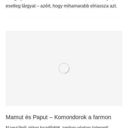
esetleg tárgyat – azért, hogy mihamarabb elriassza azt.
Mamut és Paput – Komondorok a farmon
Nagyjából akkor kezdődött, amikor végleg (elment)