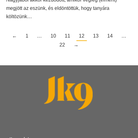
megjött az eszünk, és eldöntöttük, hogy tanyára
költözünk…
←
1
…
10
11
12
13
14
…
22
→