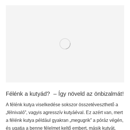
Félénk a kutyád? – Így növeld az önbizalmát!
A félénk kutya viselkedése sokszor összetéveszthető a
„félnivaló”, vagyis agresszív kutyáéval. Ez azért van, mert
a félénk kutya például gyakran „megugrik” a póráz végén,
és ugatja a benne félelmet keltő embert, másik kutyát,