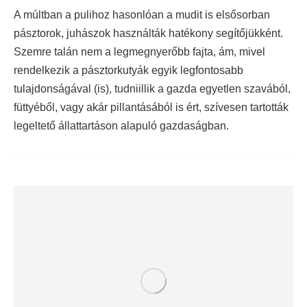
A múltban a pulihoz hasonlóan a mudit is elsősorban
pásztorok, juhászok használták hatékony segítőjükként.
Szemre talán nem a legmegnyerőbb fajta, ám, mivel
rendelkezik a pásztorkutyák egyik legfontosabb
tulajdonságával (is), tudniillik a gazda egyetlen szavából,
füttyéből, vagy akár pillantásából is ért, szívesen tartották
legeltető állattartáson alapuló gazdaságban.