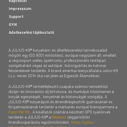
Kapcsolat
Impresszum
Support
GYIK
Adatkezelési tájékoztató
A JULIUS-K9® kutyahám- és állatfelszerelési termékcsalád
mögött egy ISO 9001 minősítésű, európai nagyüzem áll, emellett
a cégcsoport széles spektrumú, professzionális textilipari
szolgáltatást végez az autóipar, bútorgyártás és katonai
felszerelések területén. A brand amerikai leányvállalata Julius-K9
LLc. néven 2014 óta van jelen az Egyesült Államokban.
A JULIUS-K9® termékfejlesztő csapata számos nemzetközi
dizájn- és innovációs díj birtokosa, és munkájuk közismerten a
kutyák egészségét, kényelmét és biztonságát szolgálja. A
JULIUS-K9® kutyatápok és étrendkiegészítők gyártásának és
forgalmazásának területén a márkanév európai licencpartnere a
Panzi Pet Kft
. A kisállatok számára készített GPS nyakörvek
területén a JULIUS-K9® a
Weenect
céggel kötött
brandkooperációs együttműködést.
https://julius-