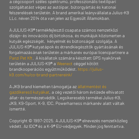
a cégcsoport széles spektrumú, professzionális textilipari
szolgáltatást végez az autóipar, bútorgyártás és katonai
felszerelések területén. A brand amerikai leányvállalata Julius-K9
LLc. néven 2014 óta van jelen az Egyesült Államokban.
A JULIUS-K9® termékfejlesztő csapata számos nemzetközi
dizájn- és innovációs díj birtokosa, és munkájuk közismerten a
kutyák egészségét, kényelmét és biztonságát szolgálja. A
JULIUS-K9® kutyatápok és étrendkiegészítők gyártásának és
forgalmazásának területén a márkanév európai licencpartnere a
Panzi Pet Kft
. A kisállatok számára készített GPS nyakörvek
területén a JULIUS-K9® a
Weenect
céggel kötött
brandkooperációs együttműködést.
https://julius-
k9.com/hu/co-brand-partnereink/
A JK9 brand kiemelten támogatja az
állatmentést és
gazdikereső kutyákat
, a cég vezetői három évtizede elhivatott
állat- és természetvédők. Legsikeresebb termékei Julius-K9,
JK9, K9-Sport, K-9, IDC, Powerharness márkanév alatt váltak
ismertté.
Copyright © 1997-2025. A JULIUS-K9® elnevezés nemzetközileg
védett. Az IDC® és a K-9® EU-védjegyek. Minden jog fenntartva.