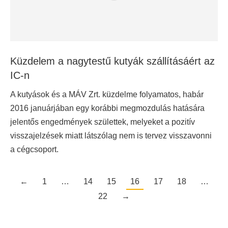
Küzdelem a nagytestű kutyák szállításáért az
IC-n
A kutyások és a MÁV Zrt. küzdelme folyamatos, habár
2016 januárjában egy korábbi megmozdulás hatására
jelentős engedmények születtek, melyeket a pozitív
visszajelzések miatt látszólag nem is tervez visszavonni
a cégcsoport.
←
1
…
14
15
16
17
18
…
22
→