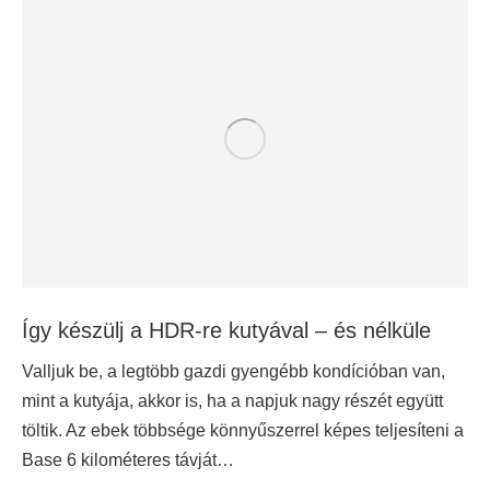
Így készülj a HDR-re kutyával – és nélküle
Valljuk be, a legtöbb gazdi gyengébb kondícióban van,
mint a kutyája, akkor is, ha a napjuk nagy részét együtt
töltik. Az ebek többsége könnyűszerrel képes teljesíteni a
Base 6 kilométeres távját…