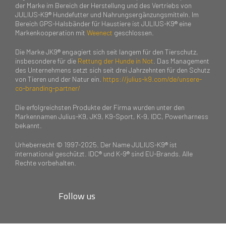
der Marke im Bereich der Herstellung und des Vertriebs von
JULIUS-K9® Hundefutter und Nahrungsergänzungsmitteln. Im
Bereich GPS-Halsbänder für Haustiere ist JULIUS-K9® eine
Markenkooperation mit
Weenect
geschlossen.
Die Marke JK9® engagiert sich seit langem für den Tierschutz,
insbesondere für die
Rettung der Hunde in Not
. Das Management
des Unternehmens setzt sich seit drei Jahrzehnten für den Schutz
von Tieren und der Natur ein.
https://julius-k9.com/de/unsere-
co-branding-partner/
Die erfolgreichsten Produkte der Firma wurden unter den
Markennamen Julius-K9, JK9, K9-Sport, K-9, IDC, Powerharness
bekannt.
Urheberrecht © 1997-2025. Der Name JULIUS-K9® ist
international geschützt. IDC® und K-9® sind EU-Brands. Alle
Rechte vorbehalten.
Follow us