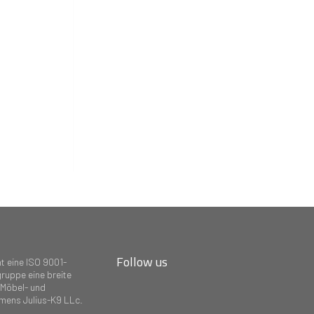
Follow us
t eine ISO 9001-
ruppe eine breite
 Möbel- und
amens Julius-K9 LLc.