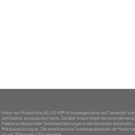
Hinter der Produktlinie JULIUS-K9® für Hundegeschirre und Tierbedarf steh
zertifizierte, europäische Fabrik. Darüber hinaus bietet die Unternehmensg
Palette professioneller Textildienstleistungen in den Bereichen Automobil-,
Militärausrüstung an. Die amerikanische Tochtergesellschaft der Marke n
ist seit 2014 in den USA vertreten.