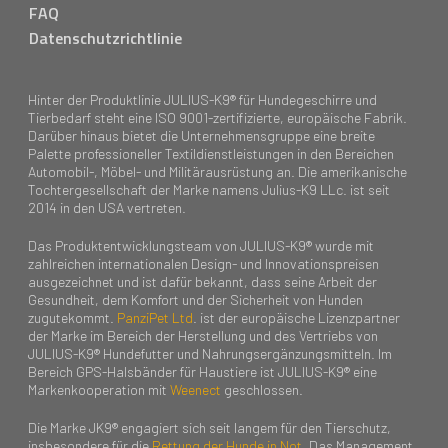
FAQ
Datenschutzrichtlinie
Hinter der Produktlinie JULIUS-K9® für Hundegeschirre und
Tierbedarf steht eine ISO 9001-zertifizierte, europäische Fabrik.
Darüber hinaus bietet die Unternehmensgruppe eine breite
Palette professioneller Textildienstleistungen in den Bereichen
Automobil-, Möbel- und Militärausrüstung an. Die amerikanische
Tochtergesellschaft der Marke namens Julius-K9 LLc. ist seit
2014 in den USA vertreten.
Das Produktentwicklungsteam von JULIUS-K9® wurde mit
zahlreichen internationalen Design- und Innovationspreisen
ausgezeichnet und ist dafür bekannt, dass seine Arbeit der
Gesundheit, dem Komfort und der Sicherheit von Hunden
zugutekommt.
PanziPet Ltd
. ist der europäische Lizenzpartner
der Marke im Bereich der Herstellung und des Vertriebs von
JULIUS-K9® Hundefutter und Nahrungsergänzungsmitteln. Im
Bereich GPS-Halsbänder für Haustiere ist JULIUS-K9® eine
Markenkooperation mit
Weenect
geschlossen.
Die Marke JK9® engagiert sich seit langem für den Tierschutz,
insbesondere für die
Rettung der Hunde in Not
. Das Management