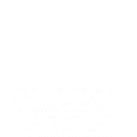
K9® Gürteltasche
Echte Harmonie! Während dein Freund auf
vier Pfoten in seinem Jeansgeschirr glänzt,
darf dir ein Accessoire nicht fehlen, welches
in Farbe und Material zu diesem Geschirr
passt. Gürteltaschen sind nach wie vor sehr
beliebt und die K9®-Gürteltasche ist
außerdem noch besonders chic. In der
Außentasche ist außerdem Platz für