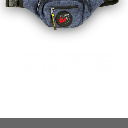
K9 腰包
真正的和谐! 在您四只脚的朋友穿着牛仔胸背带
时，您也缺少不了至少一个在材料和颜色方面很
搭配的配件。腰包仍然流行，而K9牛仔腰包还很
时尚。在外侧口袋留一点空间来放一些零食吧!