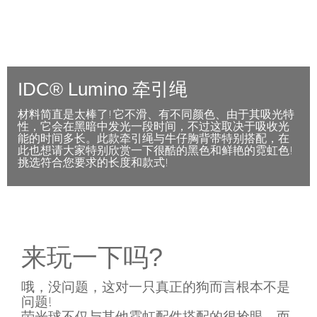
IDC® Lumino 牵引绳
材料简直是太棒了! 它不滑、有不同颜色、由于其吸光特
性，它会在黑暗中发光一段时间，不过这取决于吸收光
能的时间多长。此款牵引绳与牛仔胸背带特别搭配，在
此也想请大家特别欣赏一下很酷的黑色和鲜艳的霓虹色!
挑选符合您要求的长度和款式!
来玩一下吗?
哦，没问题，这对一只真正的狗而言根本不是
问题!
荧光球不仅与其他霓虹配件搭配的很抢眼，而