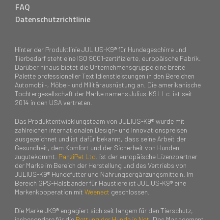
FAQ
Datenschutzrichtlinie
Hinter der Produktlinie JULIUS-K9® für Hundegeschirre und
Tierbedarf steht eine ISO 9001-zertifizierte, europäische Fabrik.
Darüber hinaus bietet die Unternehmensgruppe eine breite
Palette professioneller Textildienstleistungen in den Bereichen
Automobil-, Möbel- und Militärausrüstung an. Die amerikanische
Tochtergesellschaft der Marke namens Julius-K9 LLc. ist seit
2014 in den USA vertreten.
Das Produktentwicklungsteam von JULIUS-K9® wurde mit
zahlreichen internationalen Design- und Innovationspreisen
ausgezeichnet und ist dafür bekannt, dass seine Arbeit der
Gesundheit, dem Komfort und der Sicherheit von Hunden
zugutekommt.
PanziPet Ltd
. ist der europäische Lizenzpartner
der Marke im Bereich der Herstellung und des Vertriebs von
JULIUS-K9® Hundefutter und Nahrungsergänzungsmitteln. Im
Bereich GPS-Halsbänder für Haustiere ist JULIUS-K9® eine
Markenkooperation mit
Weenect
geschlossen.
Die Marke JK9® engagiert sich seit langem für den Tierschutz,
insbesondere für die
Rettung der Hunde in Not
. Das Management