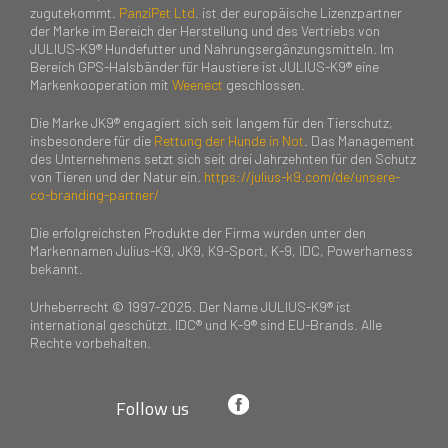
zugutekommt.
PanziPet Ltd
. ist der europäische Lizenzpartner
der Marke im Bereich der Herstellung und des Vertriebs von
JULIUS-K9® Hundefutter und Nahrungsergänzungsmitteln. Im
Bereich GPS-Halsbänder für Haustiere ist JULIUS-K9® eine
Markenkooperation mit
Weenect
geschlossen.
Die Marke JK9® engagiert sich seit langem für den Tierschutz,
insbesondere für die
Rettung der Hunde in Not
. Das Management
des Unternehmens setzt sich seit drei Jahrzehnten für den Schutz
von Tieren und der Natur ein.
https://julius-k9.com/de/unsere-
co-branding-partner/
Die erfolgreichsten Produkte der Firma wurden unter den
Markennamen Julius-K9, JK9, K9-Sport, K-9, IDC, Powerharness
bekannt.
Urheberrecht © 1997-2025. Der Name JULIUS-K9® ist
international geschützt. IDC® und K-9® sind EU-Brands. Alle
Rechte vorbehalten.
Follow us