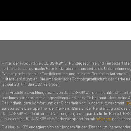
Hinter der Produktlinie JULIUS-K9® für Hundegeschirre und Tierbedarf steh
zertifizierte, europäische Fabrik. Darüber hinaus bietet die Unternehmensg
Palette professioneller Textildienstleistungen in den Bereichen Automobil-,
Militärausrüstung an. Die amerikanische Tochtergesellschaft der Marke n
ist seit 2014 in den USA vertreten.
Das Produktentwicklungsteam von JULIUS-K9® wurde mit zahlreichen inte
und Innovationspreisen ausgezeichnet und ist dafür bekannt, dass seine A
Gesundheit, dem Komfort und der Sicherheit von Hunden zugutekommt.
Pa
europäische Lizenzpartner der Marke im Bereich der Herstellung und des V
JULIUS-K9® Hundefutter und Nahrungsergänzungsmitteln. Im Bereich GPS
Haustiere ist JULIUS-K9® eine Markenkooperation mit
Weenect
geschlosse
Die Marke JK9® engagiert sich seit langem für den Tierschutz, insbesondere