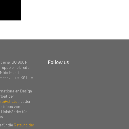
Follow us
t eine ISO 9001-
ruppe eine breite
 Möbel- und
amens Julius-K9 LLc.
rnationalen Design-
rbeit der
nziPet Ltd
. ist der
ertriebs von
-Halsbänder für
n.
 für die
Rettung der