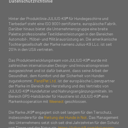
Datenschutzrichtlinie
Hinter der Produktlinie JULIUS-K9® für Hundegeschirre und
Tierbedarf steht eine ISO 9001-zertifizierte, europäische Fabrik.
Darüber hinaus bietet die Unternehmensgruppe eine breite
Palette professioneller Textildienstleistungen in den Bereichen
Automobil-, Möbel- und Militärausrüstung an. Die amerikanische
Tochtergesellschaft der Marke namens Julius-K9 LLc. ist seit
2014 in den USA vertreten.
Das Produktentwicklungsteam von JULIUS-K9® wurde mit
zahlreichen internationalen Design- und Innovationspreisen
ausgezeichnet und ist dafür bekannt, dass seine Arbeit der
Gesundheit, dem Komfort und der Sicherheit von Hunden
zugutekommt.
PanziPet Ltd
. ist der europäische Lizenzpartner
der Marke im Bereich der Herstellung und des Vertriebs von
JULIUS-K9® Hundefutter und Nahrungsergänzungsmitteln. Im
Bereich GPS-Halsbänder für Haustiere ist JULIUS-K9® eine
Markenkooperation mit
Weenect
geschlossen.
Die Marke JK9® engagiert sich seit langem für den Tierschutz,
insbesondere für die
Rettung der Hunde in Not
. Das Management
des Unternehmens setzt sich seit drei Jahrzehnten für den Schutz
von Tieren und der Natur ein.
https://julius-k9.com/de/unsere-