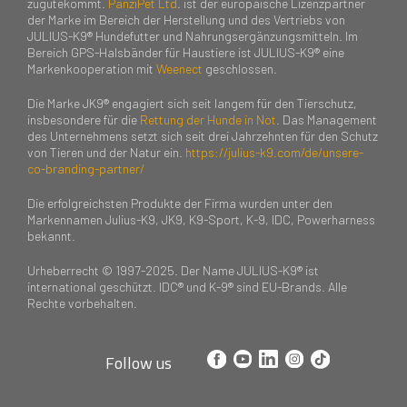
zugutekommt.
PanziPet Ltd
. ist der europäische Lizenzpartner
der Marke im Bereich der Herstellung und des Vertriebs von
JULIUS-K9® Hundefutter und Nahrungsergänzungsmitteln. Im
Bereich GPS-Halsbänder für Haustiere ist JULIUS-K9® eine
Markenkooperation mit
Weenect
geschlossen.
Die Marke JK9® engagiert sich seit langem für den Tierschutz,
insbesondere für die
Rettung der Hunde in Not
. Das Management
des Unternehmens setzt sich seit drei Jahrzehnten für den Schutz
von Tieren und der Natur ein.
https://julius-k9.com/de/unsere-
co-branding-partner/
Die erfolgreichsten Produkte der Firma wurden unter den
Markennamen Julius-K9, JK9, K9-Sport, K-9, IDC, Powerharness
bekannt.
Urheberrecht © 1997-2025. Der Name JULIUS-K9® ist
international geschützt. IDC® und K-9® sind EU-Brands. Alle
Rechte vorbehalten.
Follow us