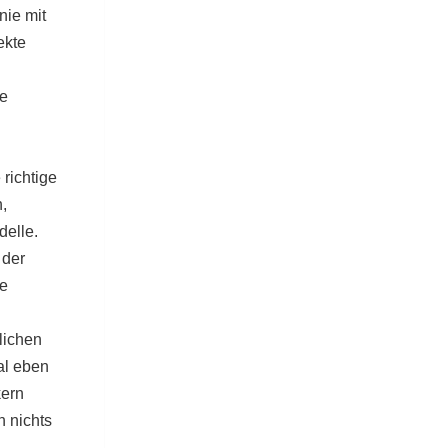
nie mit
ekte
ne
richtige
,
delle.
 der
ge
lichen
al eben
kern
n nichts