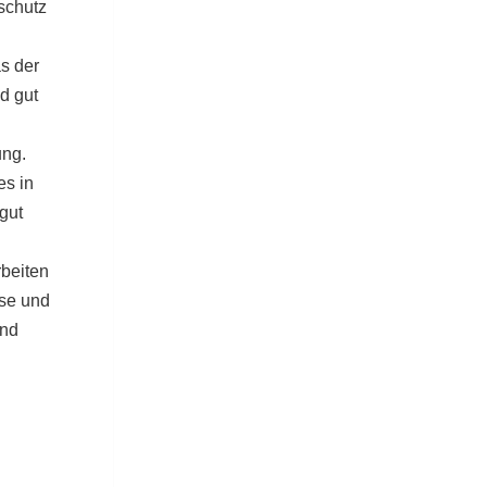
tschutz
as der
d gut
ung.
es in
gut
rbeiten
ase und
und