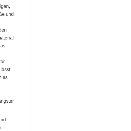
igen,
öße und
rden
aterial
das
vor
lässt
h es
angster“
und
m