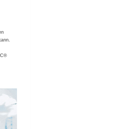
en
kann.
IDC®