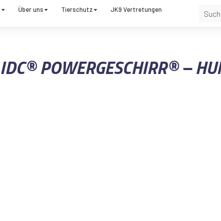
t
Über uns
Tierschutz
JK9 Vertretungen
– IDC® POWERGESCHIRR® – HU