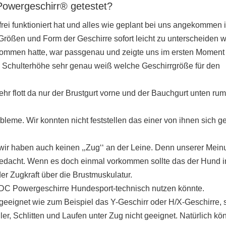
owergeschirr® getestet?
ei funktioniert hat und alles wie geplant bei uns angekommen i
Größen und Form der Geschirre sofort leicht zu unterscheiden 
nommen hatte, war passgenau und zeigte uns im ersten Moment
 Schulterhöhe sehr genau weiß welche Geschirrgröße für den
ehr flott da nur der Brustgurt vorne und der Bauchgurt unten rum
eme. Wir konnten nicht feststellen das einer von ihnen sich ge
 wir haben auch keinen ,‚Zug‘‘ an der Leine. Denn unserer Mei
gedacht. Wenn es doch einmal vorkommen sollte das der Hund i
 der Zugkraft über die Brustmuskulatur.
 IDC Powergeschirre Hundesport-technisch nutzen könnte.
geeignet wie zum Beispiel das Y-Geschirr oder H/X-Geschirre, 
er, Schlitten und Laufen unter Zug nicht geeignet. Natürlich kön