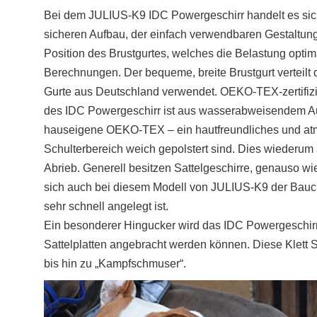
Bei dem JULIUS-K9 IDC Powergeschirr handelt es sich 
sicheren Aufbau, der einfach verwendbaren Gestaltun
Position des Brustgurtes, welches die Belastung optima
Berechnungen. Der bequeme, breite Brustgurt verteilt d
Gurte aus Deutschland verwendet. OEKO-TEX-zertifizie
des IDC Powergeschirr ist aus wasserabweisendem Auße
hauseigene OEKO-TEX – ein hautfreundliches und atmun
Schulterbereich weich gepolstert sind. Dies wiederum
Abrieb. Generell besitzen Sattelgeschirre, genauso w
sich auch bei diesem Modell von JULIUS-K9 der Bauch
sehr schnell angelegt ist.
Ein besonderer Hingucker wird das IDC Powergeschirr d
Sattelplatten angebracht werden können. Diese Klett St
bis hin zu „Kampfschmuser“.