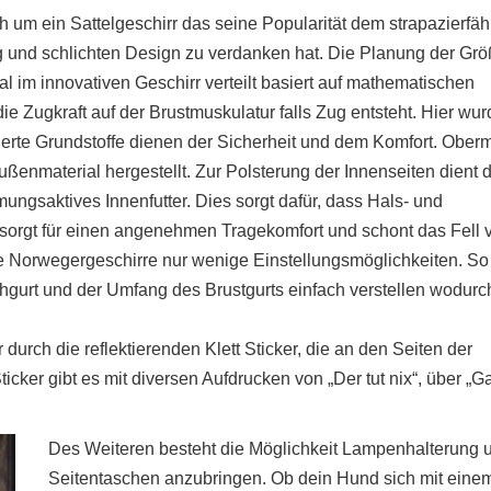
um ein Sattelgeschirr das seine Popularität dem strapazierfäh
g und schlichten Design zu verdanken hat. Die Planung der Gr
l im innovativen Geschirr verteilt basiert auf mathematischen
ie Zugkraft auf der Brustmuskulatur falls Zug entsteht. Hier wu
rte Grundstoffe dienen der Sicherheit und dem Komfort. Oberm
nmaterial hergestellt. Zur Polsterung der Innenseiten dient 
gsaktives Innenfutter. Dies sorgt dafür, dass Hals- und
 sorgt für einen angenehmen Tragekomfort und schont das Fell 
ie Norwegergeschirre nur wenige Einstellungsmöglichkeiten. So 
gurt und der Umfang des Brustgurts einfach verstellen wodurc
urch die reflektierenden Klett Sticker, die an den Seiten der
icker gibt es mit diversen Aufdrucken von „Der tut nix“, über „G
Des Weiteren besteht die Möglichkeit Lampenhalterung 
Seitentaschen anzubringen. Ob dein Hund sich mit eine