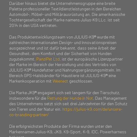
Darüber hinaus bietet die Unternehmensgruppe eine breite
Palette professioneller Textildienstleistungen in den Bereichen
Automobil-, Möbel- und Militärausrüstung an. Die amerikanische
Tochtergesellschaft der Marke namens Julius-K9 LLc. ist seit
2014 in den USA vertreten.
Das Produktentwicklungsteam von JULIUS-K9® wurde mit
zahlreichen internationalen Design- und Innovationspreisen
ausgezeichnet und ist dafür bekannt, dass seine Arbeit der
Gesundheit, dem Komfort und der Sicherheit von Hunden
zugutekommt.
PanziPet Ltd
. ist der europäische Lizenzpartner
der Marke im Bereich der Herstellung und des Vertriebs von
JULIUS-K9® Hundefutter und Nahrungsergänzungsmitteln. Im
Bereich GPS-Halsbänder für Haustiere ist JULIUS-K9® eine
Markenkooperation mit
Weenect
geschlossen.
Die Marke JK9® engagiert sich seit langem für den Tierschutz,
insbesondere für die
Rettung der Hunde in Not
. Das Management
des Unternehmens setzt sich seit drei Jahrzehnten für den Schutz
von Tieren und der Natur ein.
https://julius-k9.com/de/unsere-
co-branding-partner/
Die erfolgreichsten Produkte der Firma wurden unter den
Markennamen Julius-K9, JK9, K9-Sport, K-9, IDC, Powerharness