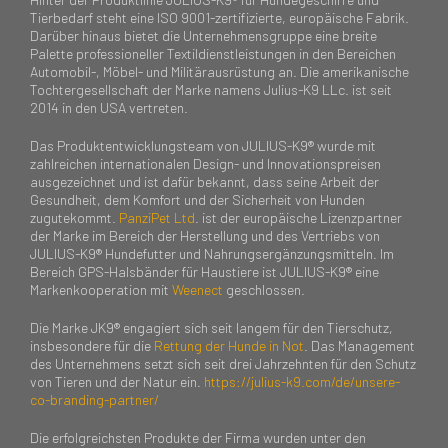
Tierbedarf steht eine ISO 9001-zertifizierte, europäische Fabrik.
Darüber hinaus bietet die Unternehmensgruppe eine breite
Palette professioneller Textildienstleistungen in den Bereichen
Automobil-, Möbel- und Militärausrüstung an. Die amerikanische
Tochtergesellschaft der Marke namens Julius-K9 LLc. ist seit
2014 in den USA vertreten.
Das Produktentwicklungsteam von JULIUS-K9® wurde mit
zahlreichen internationalen Design- und Innovationspreisen
ausgezeichnet und ist dafür bekannt, dass seine Arbeit der
Gesundheit, dem Komfort und der Sicherheit von Hunden
zugutekommt.
PanziPet Ltd
. ist der europäische Lizenzpartner
der Marke im Bereich der Herstellung und des Vertriebs von
JULIUS-K9® Hundefutter und Nahrungsergänzungsmitteln. Im
Bereich GPS-Halsbänder für Haustiere ist JULIUS-K9® eine
Markenkooperation mit
Weenect
geschlossen.
Die Marke JK9® engagiert sich seit langem für den Tierschutz,
insbesondere für die
Rettung der Hunde in Not
. Das Management
des Unternehmens setzt sich seit drei Jahrzehnten für den Schutz
von Tieren und der Natur ein.
https://julius-k9.com/de/unsere-
co-branding-partner/
Die erfolgreichsten Produkte der Firma wurden unter den