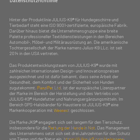
Datenschutzrichtlinie
Hinter der Produktlinie JULIUS-K9® für Hundegeschirre und
Tierbedarf steht eine ISO 9001-zertifizierte, europäische Fabrik.
Darüber hinaus bietet die Unternehmensgruppe eine breite
Palette professioneller Textildienstleistungen in den Bereichen
Automobil-, Möbel- und Militärausrüstung an. Die amerikanische
Tochtergesellschaft der Marke namens Julius-K9 LLc. ist seit
2014 in den USA vertreten.
Das Produktentwicklungsteam von JULIUS-K9® wurde mit
zahlreichen internationalen Design- und Innovationspreisen
ausgezeichnet und ist dafür bekannt, dass seine Arbeit der
Gesundheit, dem Komfort und der Sicherheit von Hunden
zugutekommt.
PanziPet Ltd
. ist der europäische Lizenzpartner
der Marke im Bereich der Herstellung und des Vertriebs von
JULIUS-K9® Hundefutter und Nahrungsergänzungsmitteln. Im
Bereich GPS-Halsbänder für Haustiere ist JULIUS-K9® eine
Markenkooperation mit
Weenect
geschlossen.
Die Marke JK9® engagiert sich seit langem für den Tierschutz,
insbesondere für die
Rettung der Hunde in Not
. Das Management
des Unternehmens setzt sich seit drei Jahrzehnten für den Schutz
von Tieren und der Natur ein.
https://julius-k9.com/de/unsere-