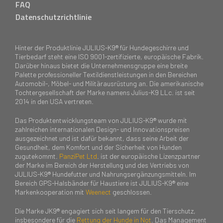
FAQ
Datenschutzrichtlinie
Hinter der Produktlinie JULIUS-K9® für Hundegeschirre und
Tierbedarf steht eine ISO 9001-zertifizierte, europäische Fabrik.
Darüber hinaus bietet die Unternehmensgruppe eine breite
Palette professioneller Textildienstleistungen in den Bereichen
Automobil-, Möbel- und Militärausrüstung an. Die amerikanische
Tochtergesellschaft der Marke namens Julius-K9 LLc. ist seit
2014 in den USA vertreten.
Das Produktentwicklungsteam von JULIUS-K9® wurde mit
zahlreichen internationalen Design- und Innovationspreisen
ausgezeichnet und ist dafür bekannt, dass seine Arbeit der
Gesundheit, dem Komfort und der Sicherheit von Hunden
zugutekommt.
PanziPet Ltd
. ist der europäische Lizenzpartner
der Marke im Bereich der Herstellung und des Vertriebs von
JULIUS-K9® Hundefutter und Nahrungsergänzungsmitteln. Im
Bereich GPS-Halsbänder für Haustiere ist JULIUS-K9® eine
Markenkooperation mit
Weenect
geschlossen.
Die Marke JK9® engagiert sich seit langem für den Tierschutz,
insbesondere für die
Rettung der Hunde in Not
. Das Management