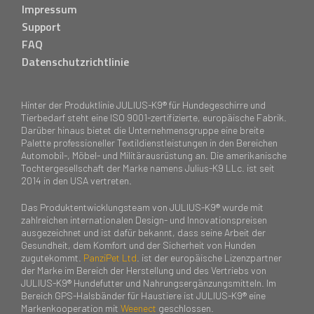
Impressum
Support
FAQ
Datenschutzrichtlinie
Hinter der Produktlinie JULIUS-K9® für Hundegeschirre und
Tierbedarf steht eine ISO 9001-zertifizierte, europäische Fabrik.
Darüber hinaus bietet die Unternehmensgruppe eine breite
Palette professioneller Textildienstleistungen in den Bereichen
Automobil-, Möbel- und Militärausrüstung an. Die amerikanische
Tochtergesellschaft der Marke namens Julius-K9 LLc. ist seit
2014 in den USA vertreten.
Das Produktentwicklungsteam von JULIUS-K9® wurde mit
zahlreichen internationalen Design- und Innovationspreisen
ausgezeichnet und ist dafür bekannt, dass seine Arbeit der
Gesundheit, dem Komfort und der Sicherheit von Hunden
zugutekommt.
PanziPet Ltd
. ist der europäische Lizenzpartner
der Marke im Bereich der Herstellung und des Vertriebs von
JULIUS-K9® Hundefutter und Nahrungsergänzungsmitteln. Im
Bereich GPS-Halsbänder für Haustiere ist JULIUS-K9® eine
Markenkooperation mit
Weenect
geschlossen.