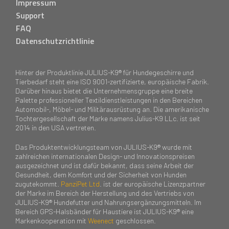
Impressum
Support
FAQ
Datenschutzrichtlinie
Hinter der Produktlinie JULIUS-K9® für Hundegeschirre und
Tierbedarf steht eine ISO 9001-zertifizierte, europäische Fabrik.
Darüber hinaus bietet die Unternehmensgruppe eine breite
Palette professioneller Textildienstleistungen in den Bereichen
Automobil-, Möbel- und Militärausrüstung an. Die amerikanische
Tochtergesellschaft der Marke namens Julius-K9 LLc. ist seit
2014 in den USA vertreten.
Das Produktentwicklungsteam von JULIUS-K9® wurde mit
zahlreichen internationalen Design- und Innovationspreisen
ausgezeichnet und ist dafür bekannt, dass seine Arbeit der
Gesundheit, dem Komfort und der Sicherheit von Hunden
zugutekommt.
PanziPet Ltd
. ist der europäische Lizenzpartner
der Marke im Bereich der Herstellung und des Vertriebs von
JULIUS-K9® Hundefutter und Nahrungsergänzungsmitteln. Im
Bereich GPS-Halsbänder für Haustiere ist JULIUS-K9® eine
Markenkooperation mit
Weenect
geschlossen.