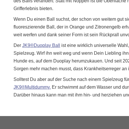
des Balls verändert: Statt mit Noppen ist die Oberfläch
Grifferlebnis bieten.
Wenn Du einen Ball suchst, der schon von weitem gut sic
fluoreszierende Ball, der in Orange und Zitronengelb erhäl
weit werfen und dank seiner Form ist sein Rückprall un
Der
JK9®Duoplay Ball
ist eine wirklich universelle Wah
Spielzeug. Wirf ihn weit weg und wenn Dein Liebling ihn 
Hunde es, auf dem Duoplay herumzukauen. Und seit 2021 g
Sorgen mehr machen musst, dass Krankheitserreger an i
Solltest Du aber auf der Suche nach einem Spielzeug fü
JK9®Multidummy.
Er schwimmt auf dem Wasser und durch
Darüber hinaus kann man mit ihm hin- und herziehen un