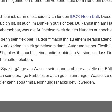
e nun mit geriffelten Elementen versehen, die dem Hund ein bess
htbar ist, dann entscheide Dich für den
IDC® Neon Ball
. Diese
tlich ist, ist auch im Dunkeln gut sichtbar. Du kannst ihn am Hal
vorhersehbar, was die Aufmerksamkeit deines Hundes nur noch e
l, denn sein flexibler Haltegriff macht ihn zu einem herausragen
zurückbringt, spielt gemeinsam damit! Aufgrund seiner Flexibilit
ibt es ihn auch in einer antimikrobiellen Version, so dass Du
hm haften bleiben.
r Spaziergänge am Wasser sein, dann probiere anstelle der Bäl
 seine orange Farbe ist er auch gut im unruhigen Wasser zu 
d er kann sogar mit Belohnungssnacks befüllt werden.