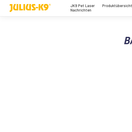
JK9 Pet Laser
Produktübersich
Nachrichten
B