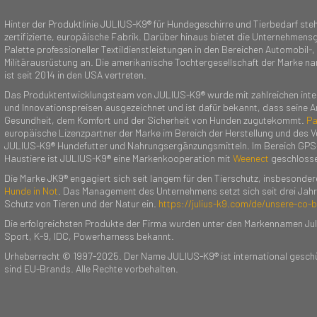
Hinter der Produktlinie JULIUS-K9® für Hundegeschirre und Tierbedarf steh
zertifizierte, europäische Fabrik. Darüber hinaus bietet die Unternehmensg
Palette professioneller Textildienstleistungen in den Bereichen Automobil-,
Militärausrüstung an. Die amerikanische Tochtergesellschaft der Marke n
ist seit 2014 in den USA vertreten.
Das Produktentwicklungsteam von JULIUS-K9® wurde mit zahlreichen inte
und Innovationspreisen ausgezeichnet und ist dafür bekannt, dass seine A
Gesundheit, dem Komfort und der Sicherheit von Hunden zugutekommt.
Pa
europäische Lizenzpartner der Marke im Bereich der Herstellung und des V
JULIUS-K9® Hundefutter und Nahrungsergänzungsmitteln. Im Bereich GPS
Haustiere ist JULIUS-K9® eine Markenkooperation mit
Weenect
geschlosse
Die Marke JK9® engagiert sich seit langem für den Tierschutz, insbesondere
Hunde in Not
. Das Management des Unternehmens setzt sich seit drei Jahr
Schutz von Tieren und der Natur ein.
https://julius-k9.com/de/unsere-co-
Die erfolgreichsten Produkte der Firma wurden unter den Markennamen Jul
Sport, K-9, IDC, Powerharness bekannt.
Urheberrecht © 1997-2025. Der Name JULIUS-K9® ist international geschü
sind EU-Brands. Alle Rechte vorbehalten.