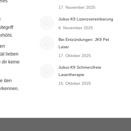
eres
17. November 2025
Julius-K9 Lizenzvereinbarung
r
tegriff
6. November 2025
rhöht.
Bei Entzündungen: JK9 Pet
den
Laser
ät lieben
17. Oktober 2025
 dir keine
Julius-K9 Schmerzfreie
Lasertherapie
le den
15. Oktober 2025
erkennen.