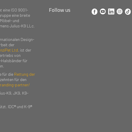
Follow us
t eine ISO 9001-
ruppe eine breite
 Möbel- und
amens Julius-K9 LLc.
rnationalen Design-
rbeit der
nziPet Ltd
. ist der
ertriebs von
-Halsbänder für
n.
 für die
Rettung der
zehnten für den
branding-partner/
ius-K9, JK9, K9-
tzt. IDC® und K-9®