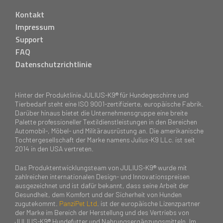
Kontakt
Impressum
Support
FAQ
Datenschutzrichtlinie
Hinter der Produktlinie JULIUS-K9® für Hundegeschirre und
Tierbedarf steht eine ISO 9001-zertifizierte, europäische Fabrik.
Darüber hinaus bietet die Unternehmensgruppe eine breite
Palette professioneller Textildienstleistungen in den Bereichen
Automobil-, Möbel- und Militärausrüstung an. Die amerikanische
Tochtergesellschaft der Marke namens Julius-K9 LLc. ist seit
2014 in den USA vertreten.
Das Produktentwicklungsteam von JULIUS-K9® wurde mit
zahlreichen internationalen Design- und Innovationspreisen
ausgezeichnet und ist dafür bekannt, dass seine Arbeit der
Gesundheit, dem Komfort und der Sicherheit von Hunden
zugutekommt.
PanziPet Ltd
. ist der europäische Lizenzpartner
der Marke im Bereich der Herstellung und des Vertriebs von
JULIUS-K9® Hundefutter und Nahrungsergänzungsmitteln. Im