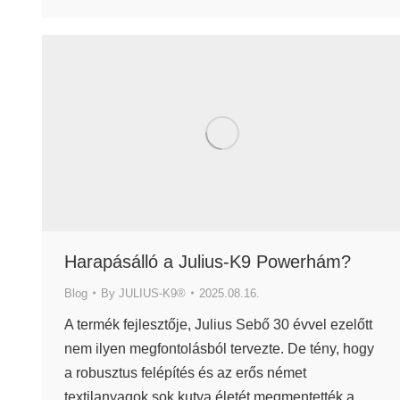
Harapásálló a Julius-K9 Powerhám?
Blog
By
JULIUS-K9®
2025.08.16.
A termék fejlesztője, Julius Sebő 30 évvel ezelőtt
nem ilyen megfontolásból tervezte. De tény, hogy
a robusztus felépítés és az erős német
textilanyagok sok kutya életét megmentették a