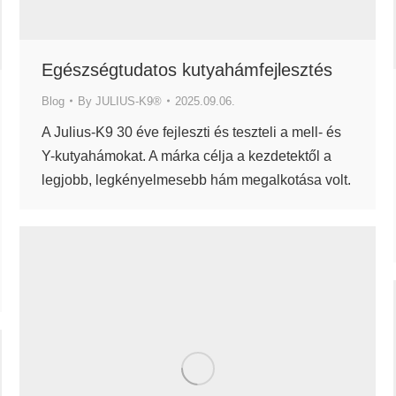
Egészségtudatos kutyahámfejlesztés
Blog
By
JULIUS-K9®
2025.09.06.
A Julius-K9 30 éve fejleszti és teszteli a mell- és
Y-kutyahámokat. A márka célja a kezdetektől a
legjobb, legkényelmesebb hám megalkotása volt.