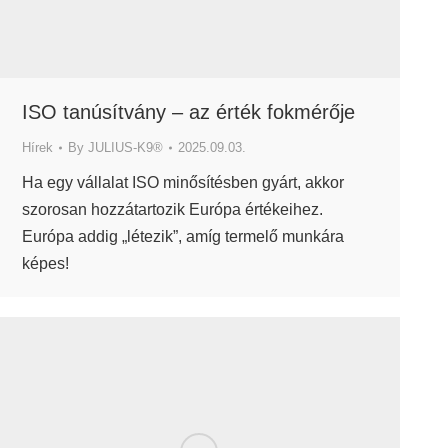
ISO tanúsítvány – az érték fokmérője
Hírek
By
JULIUS-K9®
2025.09.03.
Ha egy vállalat ISO minősítésben gyárt, akkor
szorosan hozzátartozik Európa értékeihez.
Európa addig „létezik”, amíg termelő munkára
képes!