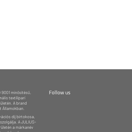
Follow us
 9001 minősítésű,
lis textilipari
rületén. A brand
lt Államokban.
ációs díj birtokosa,
szolgálja. A JULIUS-
rületén a márkanév