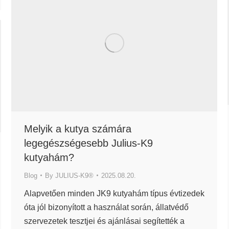
Melyik a kutya számára
legegészségesebb Julius-K9
kutyahám?
Blog
By
JULIUS-K9®
2025.08.20.
Alapvetően minden JK9 kutyahám típus évtizedek
óta jól bizonyított a használat során, állatvédő
szervezetek tesztjei és ajánlásai segítették a