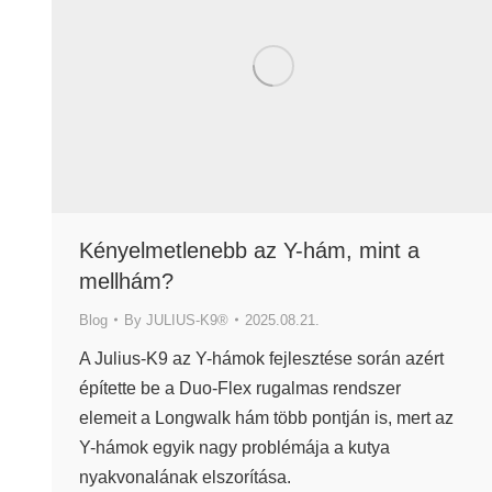
Kényelmetlenebb az Y-hám, mint a
mellhám?
Blog
By
JULIUS-K9®
2025.08.21.
A Julius-K9 az Y-hámok fejlesztése során azért
építette be a Duo-Flex rugalmas rendszer
elemeit a Longwalk hám több pontján is, mert az
Y-hámok egyik nagy problémája a kutya
nyakvonalának elszorítása.