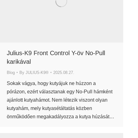
Julius-K9 Front Control Y-öv No-Pull
karikával
Blog
By
JULIUS-K9®
2025.08.27.
Sokak vágya, hogy kutyájuk ne húzzon a
pórázon, ezért választanak egy No-Pull hámként
ajánlott kutyahámot. Nem létezik viszont olyan
kutyahám, mely kutyasétáltatás közben
önműködően megakadályozza a kutya húzását…