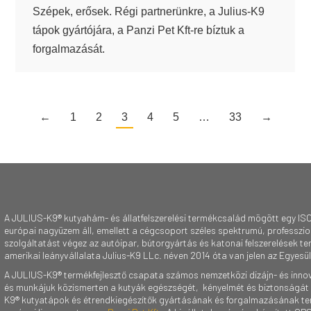
Szépek, erősek. Régi partnerünkre, a Julius-K9
tápok gyártójára, a Panzi Pet Kft-re bíztuk a
forgalmazását.
←
1
2
3
4
5
…
33
→
A JULIUS-K9® kutyahám- és állatfelszerelési termékcsalád mögött egy ISO
európai nagyüzem áll, emellett a cégcsoport széles spektrumú, professzioná
szolgáltatást végez az autóipar, bútorgyártás és katonai felszerelések te
amerikai leányvállalata Julius-K9 LLc. néven 2014 óta van jelen az Egyesü
A JULIUS-K9® termékfejlesztő csapata számos nemzetközi dizájn- és innov
és munkájuk közismerten a kutyák egészségét, kényelmét és biztonságát 
K9® kutyatápok és étrendkiegészítők gyártásának és forgalmazásának te