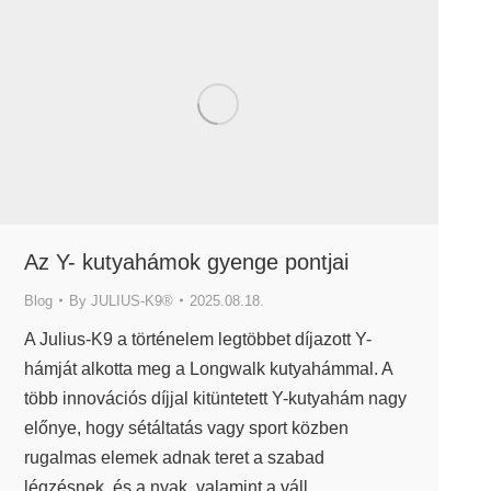
Az Y- kutyahámok gyenge pontjai
Blog
By
JULIUS-K9®
2025.08.18.
A Julius-K9 a történelem legtöbbet díjazott Y-
hámját alkotta meg a Longwalk kutyahámmal. A
több innovációs díjjal kitüntetett Y-kutyahám nagy
előnye, hogy sétáltatás vagy sport közben
rugalmas elemek adnak teret a szabad
légzésnek, és a nyak, valamint a váll