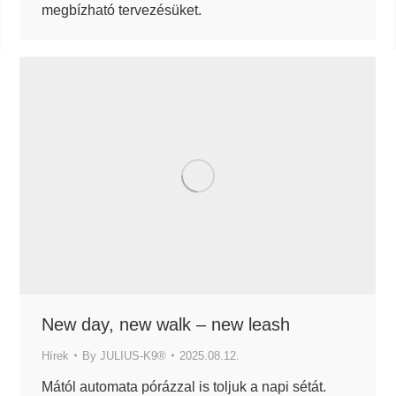
megbízható tervezésüket.
New day, new walk – new leash
Hírek
By
JULIUS-K9®
2025.08.12.
Mától automata pórázzal is toljuk a napi sétát.