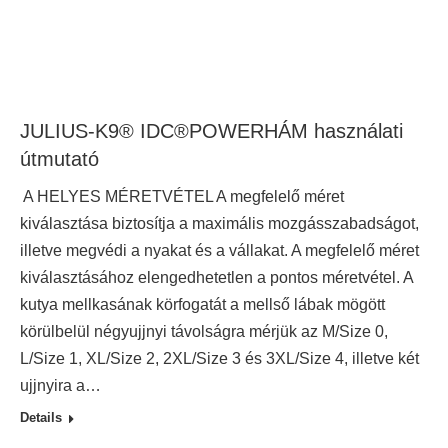
JULIUS-K9® IDC®POWERHÁM használati
útmutató
A HELYES MÉRETVÉTEL A megfelelő méret
kiválasztása biztosítja a maximális mozgásszabadságot,
illetve megvédi a nyakat és a vállakat. A megfelelő méret
kiválasztásához elengedhetetlen a pontos méretvétel. A
kutya mellkasának körfogatát a mellső lábak mögött
körülbelül négyujjnyi távolságra mérjük az M/Size 0,
L/Size 1, XL/Size 2, 2XL/Size 3 és 3XL/Size 4, illetve két
ujjnyira a…
Details