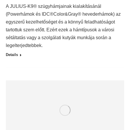
A JULIUS-K9® szügyhámjainak kialakításánál
(Powerhámok és IDC®Color&Gray® hevederhámok) az
egyszerű kezelhetőséget és a könnyű feladhatóságot
tartottuk szem előtt. Ezért ezek a hámtípusok a városi
sétáltatás vagy a szolgálati kutyák munkája során a
legelterjedtebbek.
Details