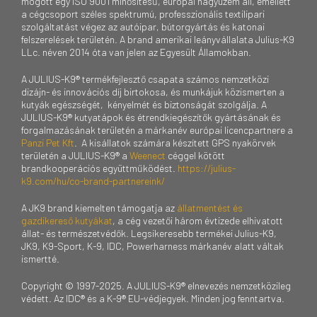
mögött egy ISO 9001 minősítésű, európai nagyüzem áll, emellett
a cégcsoport széles spektrumú, professzionális textilipari
szolgáltatást végez az autóipar, bútorgyártás és katonai
felszerelések területén. A brand amerikai leányvállalata Julius-K9
LLc. néven 2014 óta van jelen az Egyesült Államokban.
A JULIUS-K9® termékfejlesztő csapata számos nemzetközi
dizájn- és innovációs díj birtokosa, és munkájuk közismerten a
kutyák egészségét, kényelmét és biztonságát szolgálja. A
JULIUS-K9® kutyatápok és étrendkiegészítők gyártásának és
forgalmazásának területén a márkanév európai licencpartnere a
Panzi Pet Kft
. A kisállatok számára készített GPS nyakörvek
területén a JULIUS-K9® a
Weenect
céggel kötött
brandkooperációs együttműködést.
https://julius-
k9.com/hu/co-brand-partnereink/
A JK9 brand kiemelten támogatja az
állatmentést és
gazdikereső kutyákat
, a cég vezetői három évtizede elhivatott
állat- és természetvédők. Legsikeresebb termékei Julius-K9,
JK9, K9-Sport, K-9, IDC, Powerharness márkanév alatt váltak
ismertté.
Copyright © 1997-2025. A JULIUS-K9® elnevezés nemzetközileg
védett. Az IDC® és a K-9® EU-védjegyek. Minden jog fenntartva.