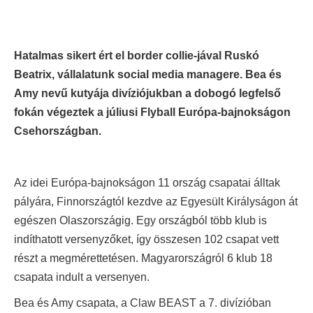
Hatalmas sikert ért el border collie-jával Ruskó
Beatrix, vállalatunk social media managere. Bea és
Amy nevű kutyája divíziójukban a dobogó legfelső
fokán végeztek a júliusi Flyball Európa-bajnokságon
Csehországban.
Az idei Európa-bajnokságon 11 ország csapatai álltak
pályára, Finnországtól kezdve az Egyesült Királyságon át
egészen Olaszországig. Egy országból több klub is
indíthatott versenyzőket, így összesen 102 csapat vett
részt a megmérettetésen. Magyarországról 6 klub 18
csapata indult a versenyen.
Bea és Amy csapata, a Claw BEAST a 7. divízióban