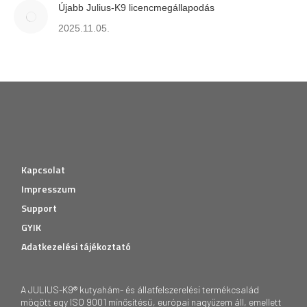
Újabb Julius-K9 licencmegállapodás
2025.11.05.
Kapcsolat
Impresszum
Support
GYIK
Adatkezelési tájékoztató
A JULIUS-K9® kutyahám- és állatfelszerelési termékcsalád
mögött egy ISO 9001 minősítésű, európai nagyüzem áll, emellett