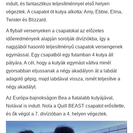
indult, és fantasztikus teljesítménnyel első helyen
végeztek. A csapatot öt kutya alkotta: Amy, Ebbie, Elina,
Twister és Blizzard.
A flyball versenyeken a csapatokat az előzetes
időeredményeik alapján sorolják divíziókba, így a
nagyjából hasonló teljesítményű csapatok versengenek
egymással. Egy csapatból egy futamban 4 kutya áll
pályára. A cél, hogy a kutyák egymást váltva minél
gyorsabban eljussanak a négy akadályon át a labdát
adagoló gépig, majd labdával vissza, ismét teljesítve a
négy akadályt.
Az Európa-bajnokságon Bea a fiatalabb kutyájával,
Nolával is indult. Nola a Quill BEAST csapatot erősítette,
és ők végül a 7. divízióban a 4. helyen végeztek.