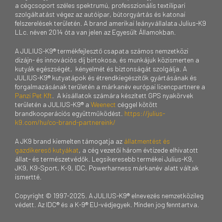
a cégcsoport széles spektrumú, professzionális textilipari
szolgáltatást végez az autóipar, bútorgyártás és katonai
felszerelések területén. A brand amerikai leányvállalata Julius-K9
LLc. néven 2014 óta van jelen az Egyesült Államokban.
A JULIUS-K9® termékfejlesztő csapata számos nemzetközi
dizájn- és innovációs díj birtokosa, és munkájuk közismerten a
kutyák egészségét, kényelmét és biztonságát szolgálja. A
JULIUS-K9® kutyatápok és étrendkiegészítők gyártásának és
forgalmazásának területén a márkanév európai licencpartnere a
Panzi Pet Kft
. A kisállatok számára készített GPS nyakörvek
területén a JULIUS-K9® a
Weenect
céggel kötött
brandkooperációs együttműködést.
https://julius-
k9.com/hu/co-brand-partnereink/
A JK9 brand kiemelten támogatja az
állatmentést és
gazdikereső kutyákat
, a cég vezetői három évtizede elhivatott
állat- és természetvédők. Legsikeresebb termékei Julius-K9,
JK9, K9-Sport, K-9, IDC, Powerharness márkanév alatt váltak
ismertté.
Copyright © 1997-2025. A JULIUS-K9® elnevezés nemzetközileg
védett. Az IDC® és a K-9® EU-védjegyek. Minden jog fenntartva.