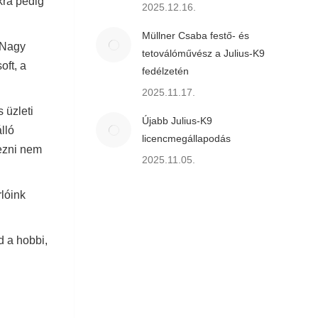
kra pedig
2025.12.16.
Müllner Csaba festő- és
 Nagy
tetoválóművész a Julius-K9
oft, a
fedélzetén
2025.11.17.
 üzleti
Újabb Julius-K9
lló
licencmegállapodás
kezni nem
2025.11.05.
rlóink
 a hobbi,