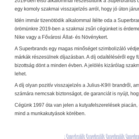
2019-ben első alkalommal részesültünk a Superbrands d
egy komoly szakmai visszajelzés arról, hogy jó úton járu
Idén immár tizenötödik alkalommal ítélte oda a Superbr
örömünkre 2019-ben a szakmai zsűri cégünket is érdemesne
Nike vagy a Fővárosi Állat- és Növénykert.
A Superbrands egy magas minőséget szimbolizáló védjegy
márkák részesülnek díjazásban. A díj odaítéléséről egy 
bizottság dönt a minden évben. A jelölés kizárólag szak
lehet.
A díj olyan pozitív visszajelzés a Julius-K9® brandről, a
számára nemcsak biztonságot, de garanciát is nyújt, hog
Cégünk 1997 óta van jelen a kutyafelszerelések piacán
mind a munkakutyások körében.