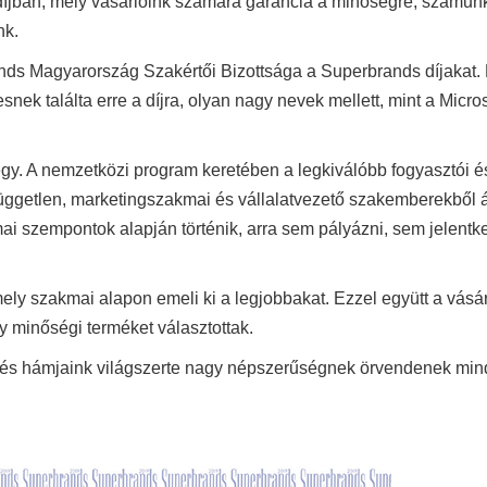
íjban, mely vásárlóink számára garancia a minőségre, számun
nk.
ands Magyarország Szakértői Bizottsága a Superbrands díjakat.
k találta erre a díjra, olyan nagy nevek mellett, mint a Micros
. A nemzetközi program keretében a legkiválóbb fogyasztói és
független, marketingszakmai és vállalatvezető szakemberekből á
mai szempontok alapján történik, arra sem pályázni, sem jelent
mely szakmai alapon emeli ki a legjobbakat. Ezzel együtt a vásá
y minőségi terméket választottak.
, és hámjaink világszerte nagy népszerűségnek örvendenek mind