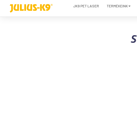
JK9 PET LASER
TERMÉKEINK
S