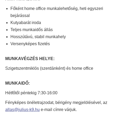
Főként home office munkalehetőség, heti egyszeri
bejárással
Kutyabarát iroda
Teljes munkaidős állás
Hosszútávú, stabil munkahely
Versenyképes fizetés
MUNKAVÉGZÉS HELYE:
Szigetszentmiklós (szerdánként) és home office
MUNKAIDŐ:
Hétfőtől péntekig 7:30-16:00
Fényképes önéletrajzodat, bérigény megjelölésével, az
allas@julius-k9.hu
e-mail címre várjuk.