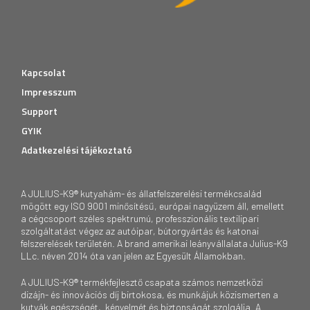
Kapcsolat
Impresszum
Support
GYIK
Adatkezelési tájékoztató
A JULIUS-K9® kutyahám- és állatfelszerelési termékcsalád
mögött egy ISO 9001 minősítésű, európai nagyüzem áll, emellett
a cégcsoport széles spektrumú, professzionális textilipari
szolgáltatást végez az autóipar, bútorgyártás és katonai
felszerelések területén. A brand amerikai leányvállalata Julius-K9
LLc. néven 2014 óta van jelen az Egyesült Államokban.
A JULIUS-K9® termékfejlesztő csapata számos nemzetközi
dizájn- és innovációs díj birtokosa, és munkájuk közismerten a
kutyák egészségét, kényelmét és biztonságát szolgálja. A