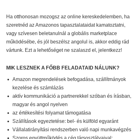
Ha otthonosan mozogsz az online kereskedelemben, ha
szeretnéd az Amazonos tapasztalataidat kamatoztatni,
vagy szívesen beletanulnál a globális marketplace
működésébe, és jól beszélsz angolul is, akkor eddig rád
vártunk. Ezt a lehetőséget ne szalaszd el, jelentkezz!
MIK LESZNEK A FŐBB FELADATAID NÁLUNK?
Amazon megrendelések befogadása, szállítmányok
kezelése és számlázás
aktív kommunikáció a partnerekkel szóban és írásban,
magyar és angol nyelven
az értékesítési folyamat támogatása
Szállítások egyeztetése: bel- és külföld egyaránt
Vállalatirányítási rendszerben való napi munkavégzés
Szoros együttműködés a cég társosztályaival: