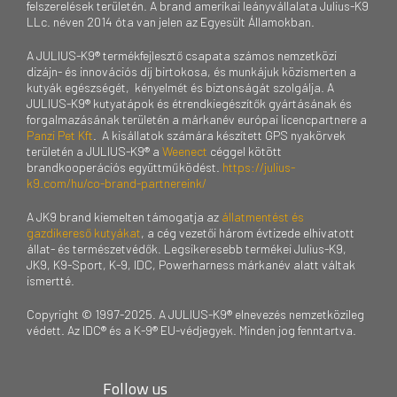
felszerelések területén. A brand amerikai leányvállalata Julius-K9
LLc. néven 2014 óta van jelen az Egyesült Államokban.
A JULIUS-K9® termékfejlesztő csapata számos nemzetközi
dizájn- és innovációs díj birtokosa, és munkájuk közismerten a
kutyák egészségét, kényelmét és biztonságát szolgálja. A
JULIUS-K9® kutyatápok és étrendkiegészítők gyártásának és
forgalmazásának területén a márkanév európai licencpartnere a
Panzi Pet Kft
. A kisállatok számára készített GPS nyakörvek
területén a JULIUS-K9® a
Weenect
céggel kötött
brandkooperációs együttműködést.
https://julius-
k9.com/hu/co-brand-partnereink/
A JK9 brand kiemelten támogatja az
állatmentést és
gazdikereső kutyákat
, a cég vezetői három évtizede elhivatott
állat- és természetvédők. Legsikeresebb termékei Julius-K9,
JK9, K9-Sport, K-9, IDC, Powerharness márkanév alatt váltak
ismertté.
Copyright © 1997-2025. A JULIUS-K9® elnevezés nemzetközileg
védett. Az IDC® és a K-9® EU-védjegyek. Minden jog fenntartva.
Follow us