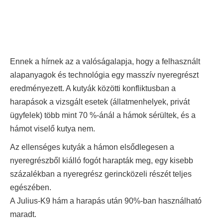
Ennek a hírnek az a valóságalapja, hogy a felhasznált
alapanyagok és technológia egy masszív nyeregrészt
eredményezett. A kutyák közötti konfliktusban a
harapások a vizsgált esetek (állatmenhelyek, privát
ügyfelek) több mint 70 %-ánál a hámok sérültek, és a
hámot viselő kutya nem.
Az ellenséges kutyák a hámon elsődlegesen a
nyeregrészből kiálló fogót harapták meg, egy kisebb
százalékban a nyeregrész gerincközeli részét teljes
egészében.
A Julius-K9 hám a harapás után 90%-ban használható
maradt.