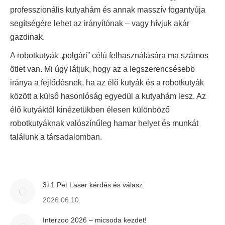
professzionális kutyahám és annak masszív fogantyúja
segítségére lehet az irányítónak – vagy hívjuk akár
gazdinak.
A robotkutyák „polgári” célú felhasználására ma számos
ötlet van. Mi úgy látjuk, hogy az a legszerencsésebb
iránya a fejlődésnek, ha az élő kutyák és a robotkutyák
között a külső hasonlóság egyedül a kutyahám lesz. Az
élő kutyáktól kinézetükben élesen különböző
robotkutyáknak valószínűleg hamar helyet és munkát
találunk a társadalomban.
3+1 Pet Laser kérdés és válasz
2026.06.10.
Interzoo 2026 – micsoda kezdet!