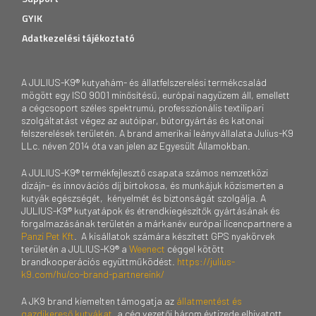
GYIK
Adatkezelési tájékoztató
A JULIUS-K9® kutyahám- és állatfelszerelési termékcsalád
mögött egy ISO 9001 minősítésű, európai nagyüzem áll, emellett
a cégcsoport széles spektrumú, professzionális textilipari
szolgáltatást végez az autóipar, bútorgyártás és katonai
felszerelések területén. A brand amerikai leányvállalata Julius-K9
LLc. néven 2014 óta van jelen az Egyesült Államokban.
A JULIUS-K9® termékfejlesztő csapata számos nemzetközi
dizájn- és innovációs díj birtokosa, és munkájuk közismerten a
kutyák egészségét, kényelmét és biztonságát szolgálja. A
JULIUS-K9® kutyatápok és étrendkiegészítők gyártásának és
forgalmazásának területén a márkanév európai licencpartnere a
Panzi Pet Kft
. A kisállatok számára készített GPS nyakörvek
területén a JULIUS-K9® a
Weenect
céggel kötött
brandkooperációs együttműködést.
https://julius-
k9.com/hu/co-brand-partnereink/
A JK9 brand kiemelten támogatja az
állatmentést és
gazdikereső kutyákat
, a cég vezetői három évtizede elhivatott