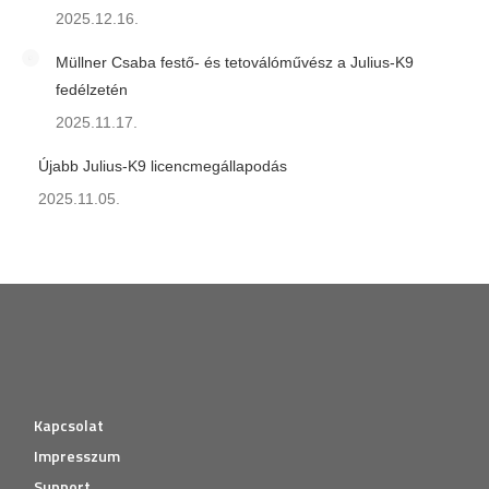
2025.12.16.
Müllner Csaba festő- és tetoválóművész a Julius-K9
fedélzetén
2025.11.17.
Újabb Julius-K9 licencmegállapodás
2025.11.05.
Kapcsolat
Impresszum
Support