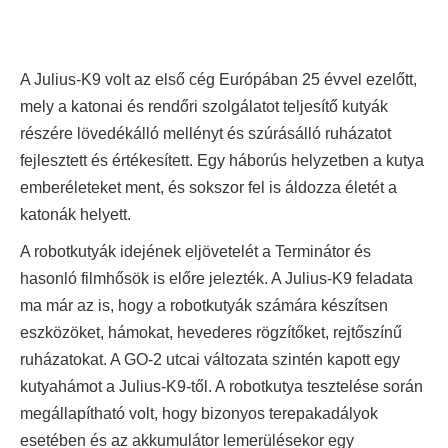
A Julius-K9 volt az első cég Európában 25 évvel ezelőtt,
mely a katonai és rendőri szolgálatot teljesítő kutyák
részére lövedékálló mellényt és szúrásálló ruházatot
fejlesztett és értékesített. Egy háborús helyzetben a kutya
emberéleteket ment, és sokszor fel is áldozza életét a
katonák helyett.
A robotkutyák idejének eljövetelét a Terminátor és
hasonló filmhősök is előre jelezték. A Julius-K9 feladata
ma már az is, hogy a robotkutyák számára készítsen
eszközöket, hámokat, hevederes rögzítőket, rejtőszínű
ruházatokat. A GO-2 utcai változata szintén kapott egy
kutyahámot a Julius-K9-től. A robotkutya tesztelése során
megállapítható volt, hogy bizonyos terepakadályok
esetében és az akkumulátor lemerülésekor egy