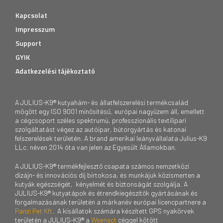
Kapcsolat
Impresszum
Support
GYIK
Adatkezelési tájékoztató
A JULIUS-K9® kutyahám- és állatfelszerelési termékcsalád
mögött egy ISO 9001 minősítésű, európai nagyüzem áll, emellett
a cégcsoport széles spektrumú, professzionális textilipari
szolgáltatást végez az autóipar, bútorgyártás és katonai
felszerelések területén. A brand amerikai leányvállalata Julius-K9
LLc. néven 2014 óta van jelen az Egyesült Államokban.
A JULIUS-K9® termékfejlesztő csapata számos nemzetközi
dizájn- és innovációs díj birtokosa, és munkájuk közismerten a
kutyák egészségét, kényelmét és biztonságát szolgálja. A
JULIUS-K9® kutyatápok és étrendkiegészítők gyártásának és
forgalmazásának területén a márkanév európai licencpartnere a
Panzi Pet Kft
. A kisállatok számára készített GPS nyakörvek
területén a JULIUS-K9® a
Weenect
céggel kötött