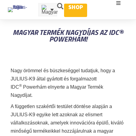
SHOP
MAGYAR TERMÉK NAGYDÍJAS AZ IDC®
POWERHÁM!
Nagy örömmel és büszkeséggel tudatjuk, hogy a
JULIUS-K9 által gyártott és forgalmazott
®
IDC
Powerhám elnyerte a Magyar Termék
Nagydíjat.
A független szakértői testület döntése alapján a
JULIUS-K9 egyike lett azoknak az elismert
vállalkozásoknak, amelyek innovációra épülő, kiváló
minőségű termékeikkel hozzájárulnak a magyar