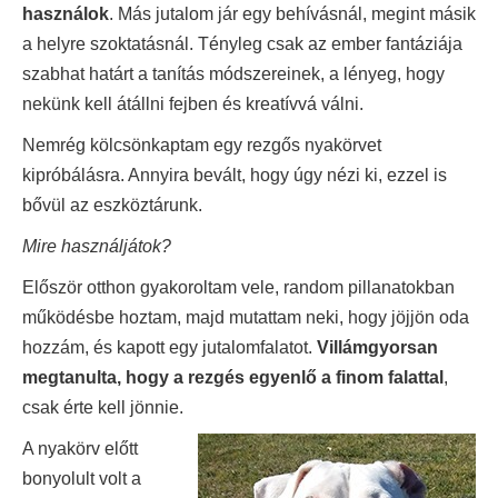
használok
. Más jutalom jár egy behívásnál, megint másik
a helyre szoktatásnál. Tényleg csak az ember fantáziája
szabhat határt a tanítás módszereinek, a lényeg, hogy
nekünk kell átállni fejben és kreatívvá válni.
Nemrég kölcsönkaptam egy rezgős nyakörvet
kipróbálásra. Annyira bevált, hogy úgy nézi ki, ezzel is
bővül az eszköztárunk.
Mire használjátok?
Először otthon gyakoroltam vele, random pillanatokban
működésbe hoztam, majd mutattam neki, hogy jöjjön oda
hozzám, és kapott egy jutalomfalatot.
Villámgyorsan
megtanulta, hogy a rezgés egyenlő a finom falattal
,
csak érte kell jönnie.
A nyakörv előtt
bonyolult volt a