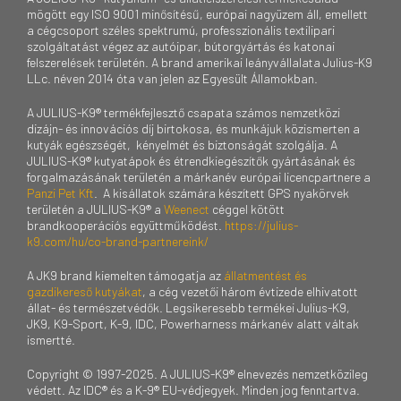
mögött egy ISO 9001 minősítésű, európai nagyüzem áll, emellett
a cégcsoport széles spektrumú, professzionális textilipari
szolgáltatást végez az autóipar, bútorgyártás és katonai
felszerelések területén. A brand amerikai leányvállalata Julius-K9
LLc. néven 2014 óta van jelen az Egyesült Államokban.
A JULIUS-K9® termékfejlesztő csapata számos nemzetközi
dizájn- és innovációs díj birtokosa, és munkájuk közismerten a
kutyák egészségét, kényelmét és biztonságát szolgálja. A
JULIUS-K9® kutyatápok és étrendkiegészítők gyártásának és
forgalmazásának területén a márkanév európai licencpartnere a
Panzi Pet Kft
. A kisállatok számára készített GPS nyakörvek
területén a JULIUS-K9® a
Weenect
céggel kötött
brandkooperációs együttműködést.
https://julius-
k9.com/hu/co-brand-partnereink/
A JK9 brand kiemelten támogatja az
állatmentést és
gazdikereső kutyákat
, a cég vezetői három évtizede elhivatott
állat- és természetvédők. Legsikeresebb termékei Julius-K9,
JK9, K9-Sport, K-9, IDC, Powerharness márkanév alatt váltak
ismertté.
Copyright © 1997-2025. A JULIUS-K9® elnevezés nemzetközileg
védett. Az IDC® és a K-9® EU-védjegyek. Minden jog fenntartva.