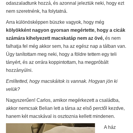
odaszaladtunk hozzá, és azonnal jeleztük neki, hogy ezt
nem szeretnénk, ha folytatná.
Arra különösképpen büszke vagyok, hogy még
kölyökként nagyon gyorsan megértette, hogy a cicák
számára kihelyezett macskatáp nem az övé,
és nem
falhatja fel még akkor sem, ha az egész nap a tálban van.
Úgy tanítottam meg neki, hogy a földre tettem egy teli
tányért, és az orrára koppintottam, ha megpróbált
hozzányúlni.
Említetted, hogy macskáitok is vannak. Hogyan jön ki
velük?
Nagyszerűen! Carlos, amikor megérkezett a családba,
akkor nemcsak Belian lett a társa az első perctől kezdve,
hanem két macskával is osztoznia kellett mindenen.
A ház