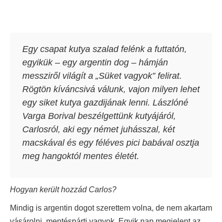
Egy csapat kutya szalad felénk a futtatón,
egyikük – egy argentin dog – hámján
messziről világít a „Süket vagyok” felirat.
Rögtön kíváncsivá válunk, vajon milyen lehet
egy siket kutya gazdijának lenni. Lászlóné
Varga Borival beszélgettünk kutyájáról,
Carlosról, aki egy német juhásszal, két
macskával és egy féléves pici babával osztja
meg hangoktól mentes életét.
Hogyan került hozzád Carlos?
Mindig is argentin dogot szerettem volna, de nem akartam
vásárolni, mentéspárti vagyok. Egyik nap megjelent az