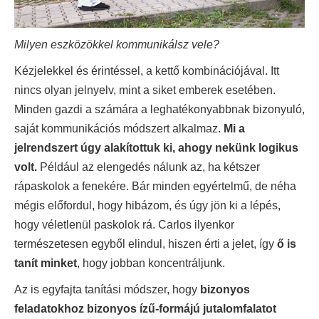
Milyen eszközökkel kommunikálsz vele?
Kézjelekkel és érintéssel, a kettő kombinációjával. Itt
nincs olyan jelnyelv, mint a siket emberek esetében.
Minden gazdi a számára a leghatékonyabbnak bizonyuló,
saját kommunikációs módszert alkalmaz.
Mi a
jelrendszert úgy alakítottuk ki, ahogy nekünk logikus
volt.
Például az elengedés nálunk az, ha kétszer
rápaskolok a fenekére. Bár minden egyértelmű, de néha
mégis előfordul, hogy hibázom, és úgy jön ki a lépés,
hogy véletlenül paskolok rá. Carlos ilyenkor
természetesen egyből elindul, hiszen érti a jelet, így
ő is
tanít minket
, hogy jobban koncentráljunk.
Az is egyfajta tanítási módszer, hogy
bizonyos
feladatokhoz bizonyos ízű-formájú jutalomfalatot