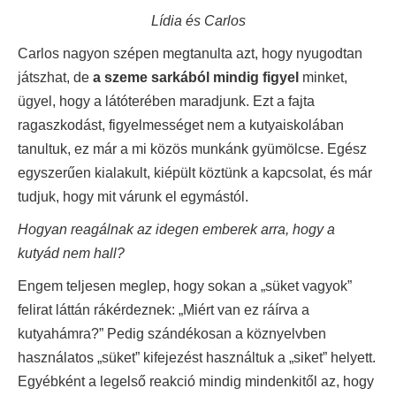
Lídia és Carlos
Carlos nagyon szépen megtanulta azt, hogy nyugodtan
játszhat, de
a szeme sarkából mindig figyel
minket,
ügyel, hogy a látóterében maradjunk. Ezt a fajta
ragaszkodást, figyelmességet nem a kutyaiskolában
tanultuk, ez már a mi közös munkánk gyümölcse. Egész
egyszerűen kialakult, kiépült köztünk a kapcsolat, és már
tudjuk, hogy mit várunk el egymástól.
Hogyan reagálnak az idegen emberek arra, hogy a
kutyád nem hall?
Engem teljesen meglep, hogy sokan a „süket vagyok”
felirat láttán rákérdeznek: „Miért van ez ráírva a
kutyahámra?” Pedig szándékosan a köznyelvben
használatos „süket” kifejezést használtuk a „siket” helyett.
Egyébként a legelső reakció mindig mindenkitől az, hogy