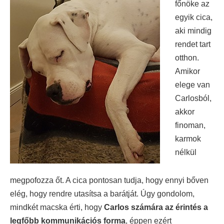
főnöke az
egyik cica,
aki mindig
rendet tart
otthon.
Amikor
elege van
Carlosból,
akkor
finoman,
karmok
nélkül
megpofozza őt. A cica pontosan tudja, hogy ennyi bőven
elég, hogy rendre utasítsa a barátját. Úgy gondolom,
mindkét macska érti, hogy
Carlos számára az érintés a
legfőbb kommunikációs forma
, éppen ezért