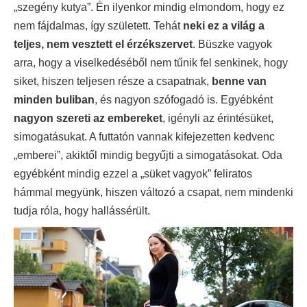
„szegény kutya”. Én ilyenkor mindig elmondom, hogy ez
nem fájdalmas, így született. Tehát
neki ez a világ a
teljes, nem vesztett el érzékszervet
. Büszke vagyok
arra, hogy a viselkedéséből nem tűnik fel senkinek, hogy
siket, hiszen teljesen része a csapatnak,
benne van
minden buliban
, és nagyon szófogadó is. Egyébként
nagyon szereti az embereket
, igényli az érintésüket,
simogatásukat. A futtatón vannak kifejezetten kedvenc
„emberei”, akiktől mindig begyűjti a simogatásokat. Oda
egyébként mindig ezzel a „süket vagyok” feliratos
hámmal megyünk, hiszen változó a csapat, nem mindenki
tudja róla, hogy hallássérült.