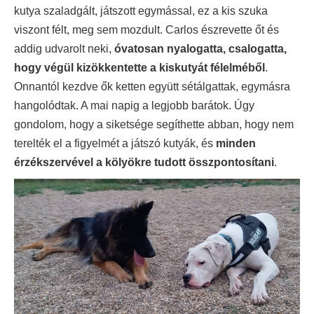
kutya szaladgált, játszott egymással, ez a kis szuka
viszont félt, meg sem mozdult. Carlos észrevette őt és
addig udvarolt neki,
óvatosan nyalogatta, csalogatta,
hogy végül kizökkentette a kiskutyát félelméből
.
Onnantól kezdve ők ketten együtt sétálgattak, egymásra
hangolódtak. A mai napig a legjobb barátok. Úgy
gondolom, hogy a siketsége segíthette abban, hogy nem
terelték el a figyelmét a játszó kutyák, és
minden
érzékszervével a kölyökre tudott összpontosítani
.