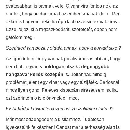
óvatosabban is bánnak vele. Olyannyira fontos neki az
érintés, hogy például imád az ember lábának dőlni. Még
akkor is hagyom neki, ha épp kiöltözve sietek valahova.
Ezzel fejezi ki a ragaszkodását, szeretetét, ebben nem
gátolom meg.
Szerinted van pozitív oldala annak, hogy a kutyád siket?
Azt gondolom, hogy vannak pozitívumok is abban, hogy
nem hall, ugyanis
boldogan alszik a legnagyobb
hangzavar kellős közepén
is. Beliannak mindig
problémát jelent egy vihar vagy egy tűzijáték. Carlosnál
nincs ilyen gond. Féléves kisbabám sírását sem hallja,
ezt szerintem ő is előnynek éli meg.
Kisbabáddal mikor tervezed összeszoktatni Carlost?
Már most odaengedem a kisfiamhoz. Tudatosan
igyekeztünk felkészíteni Carlost már a terhesség alatt is.