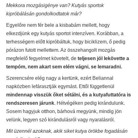
Mekkora mozgásigénye van? Kutyás sportok
kipróbálásán gondolkodtatok már?
Egyelőre nem fér bele a kisbabám mellett, hogy
elkezdjünk egy kutyás sportot intenzíven. Korábban, a
terhességem előtt kipróbáltuk, hogy biciklizem, ő pedig
pórázon futott mellettem. Az összehangolt mozgás
megfelelő fegyelmet követelt, de
teljesen jól lekövette a
tempóm, nem akart sem elém vágni, se lemaradni.
Szerencsére elég nagy a kertünk, ezért Beliannal
napközben lefárasztják egymást. Ettől függetlenül
mindennap visszük őket sétálni, és a kutyafuttatóra is
rendszeresen járunk
. Hétvégéken pedig kirándulunk.
Sosem hagyjuk otthon, bárhová megyünk, mindig jön
velünk, legyen szó kirándulásról vagy nyaralásról.
Mit üzennél azoknak, akik siket kutya örökbe fogadásán