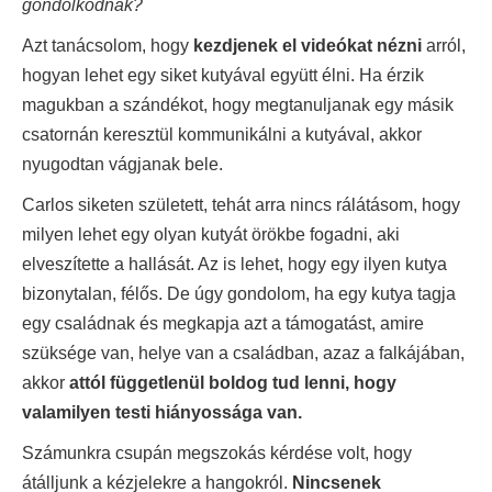
gondolkodnak?
Azt tanácsolom, hogy
kezdjenek el videókat nézni
arról,
hogyan lehet egy siket kutyával együtt élni. Ha érzik
magukban a szándékot, hogy megtanuljanak egy másik
csatornán keresztül kommunikálni a kutyával, akkor
nyugodtan vágjanak bele.
Carlos siketen született, tehát arra nincs rálátásom, hogy
milyen lehet egy olyan kutyát örökbe fogadni, aki
elveszítette a hallását. Az is lehet, hogy egy ilyen kutya
bizonytalan, félős. De úgy gondolom, ha egy kutya tagja
egy családnak és megkapja azt a támogatást, amire
szüksége van, helye van a családban, azaz a falkájában,
akkor
attól függetlenül boldog tud lenni, hogy
valamilyen testi hiányossága van.
Számunkra csupán megszokás kérdése volt, hogy
átálljunk a kézjelekre a hangokról.
Nincsenek