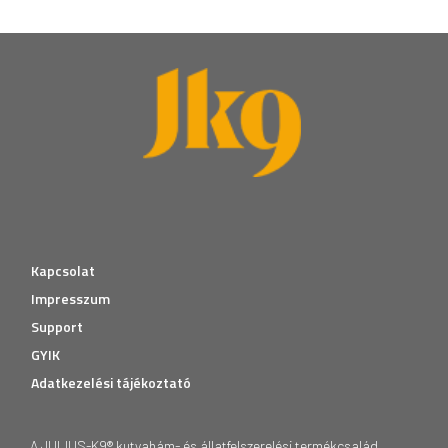
Kapcsolat
Impresszum
Support
GYIK
Adatkezelési tájékoztató
A JULIUS-K9® kutyahám- és állatfelszerelési termékcsalád