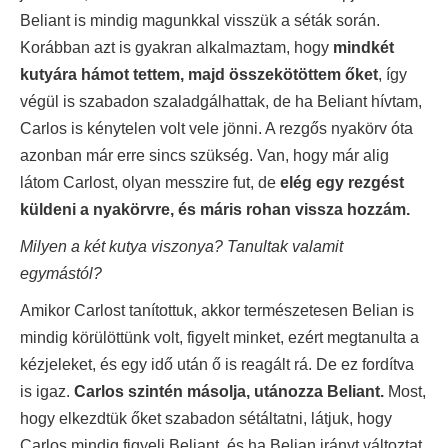
Beliant is mindig magunkkal visszük a séták során.
Korábban azt is gyakran alkalmaztam, hogy
mindkét
kutyára hámot tettem, majd összekötöttem őket
, így
végül is szabadon szaladgálhattak, de ha Beliant hívtam,
Carlos is kénytelen volt vele jönni. A rezgős nyakörv óta
azonban már erre sincs szükség. Van, hogy már alig
látom Carlost, olyan messzire fut, de
elég egy rezgést
küldeni a nyakörvre, és máris rohan vissza hozzám.
Milyen a két kutya viszonya? Tanultak valamit
egymástól?
Amikor Carlost tanítottuk, akkor természetesen Belian is
mindig körülöttünk volt, figyelt minket, ezért megtanulta a
kézjeleket, és egy idő után ő is reagált rá. De ez fordítva
is igaz.
Carlos szintén másolja, utánozza Beliant.
Most,
hogy elkezdtük őket szabadon sétáltatni, látjuk, hogy
Carlos mindig figyeli Beliant, és ha Belian irányt változtat,