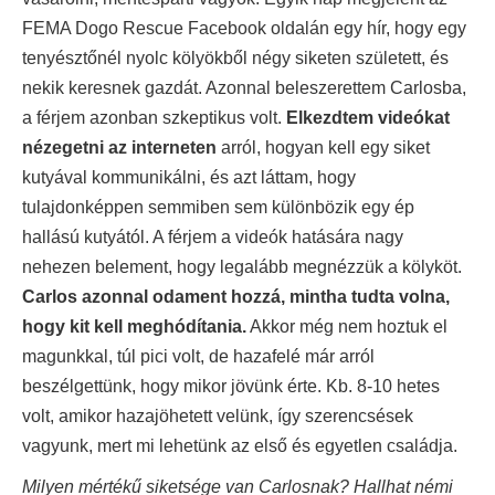
FEMA Dogo Rescue Facebook oldalán egy hír, hogy egy
tenyésztőnél nyolc kölyökből négy siketen született, és
nekik keresnek gazdát. Azonnal beleszerettem Carlosba,
a férjem azonban szkeptikus volt.
Elkezdtem videókat
nézegetni az interneten
arról, hogyan kell egy siket
kutyával kommunikálni, és azt láttam, hogy
tulajdonképpen semmiben sem különbözik egy ép
hallású kutyától. A férjem a videók hatására nagy
nehezen belement, hogy legalább megnézzük a kölyköt.
Carlos azonnal odament hozzá, mintha tudta volna,
hogy kit kell meghódítania.
Akkor még nem hoztuk el
magunkkal, túl pici volt, de hazafelé már arról
beszélgettünk, hogy mikor jövünk érte. Kb. 8-10 hetes
volt, amikor hazajöhetett velünk, így szerencsések
vagyunk, mert mi lehetünk az első és egyetlen családja.
Milyen mértékű siketsége van Carlosnak? Hallhat némi