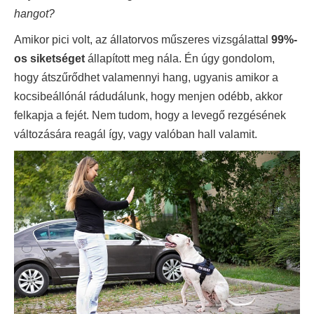
hangot?
Amikor pici volt, az állatorvos műszeres vizsgálattal
99%-
os siketséget
állapított meg nála. Én úgy gondolom,
hogy átszűrődhet valamennyi hang, ugyanis amikor a
kocsibeállónál rádudálunk, hogy menjen odébb, akkor
felkapja a fejét. Nem tudom, hogy a levegő rezgésének
változására reagál így, vagy valóban hall valamit.