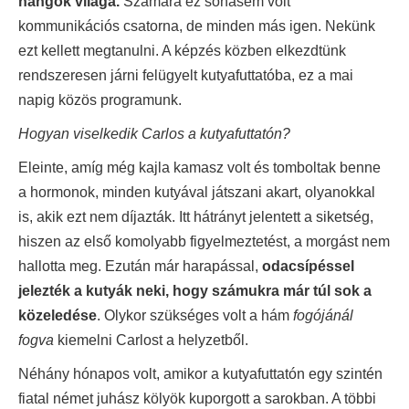
hangok világa.
Számára ez sohasem volt
kommunikációs csatorna, de minden más igen. Nekünk
ezt kellett megtanulni. A képzés közben elkezdtünk
rendszeresen járni felügyelt kutyafuttatóba, ez a mai
napig közös programunk.
Hogyan viselkedik Carlos a kutyafuttatón?
Eleinte, amíg még kajla kamasz volt és tomboltak benne
a hormonok, minden kutyával játszani akart, olyanokkal
is, akik ezt nem díjazták. Itt hátrányt jelentett a siketség,
hiszen az első komolyabb figyelmeztetést, a morgást nem
hallotta meg. Ezután már harapással,
odacsípéssel
jelezték a kutyák neki, hogy számukra már túl sok a
közeledése
. Olykor szükséges volt a hám
fogójánál
fogva
kiemelni Carlost a helyzetből.
Néhány hónapos volt, amikor a kutyafuttatón egy szintén
fiatal német juhász kölyök kuporgott a sarokban. A többi