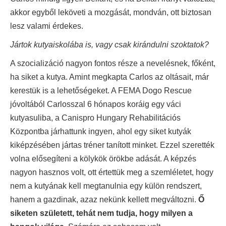
akkor egyből leköveti a mozgását, mondván, ott biztosan
lesz valami érdekes.
Jártok kutyaiskolába is, vagy csak kirándulni szoktatok?
A szocializáció nagyon fontos része a nevelésnek, főként,
ha siket a kutya. Amint megkapta Carlos az oltásait, már
kerestük is a lehetőségeket. A FEMA Dogo Rescue
jóvoltából Carlosszal 6 hónapos koráig egy váci
kutyasuliba, a Canispro Hungary Rehabilitációs
Központba járhattunk ingyen, ahol egy siket kutyák
kiképzésében jártas tréner tanított minket. Ezzel szerették
volna elősegíteni a kölykök örökbe adását. A képzés
nagyon hasznos volt, ott értettük meg a szemléletet, hogy
nem a kutyának kell megtanulnia egy külön rendszert,
hanem a gazdinak, azaz nekünk kellett megváltozni.
Ő
siketen született, tehát nem tudja, hogy milyen a