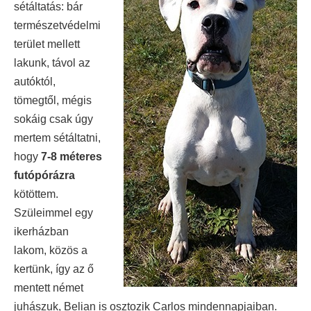
sétáltatás: bár
természetvédelmi
terület mellett
lakunk, távol az
autóktól,
tömegtől, mégis
sokáig csak úgy
mertem sétáltatni,
hogy
7-8 méteres
futópórázra
kötöttem.
Szüleimmel egy
ikerházban
lakom, közös a
kertünk, így az ő
mentett német
juhászuk, Belian is osztozik Carlos mindennapjaiban.