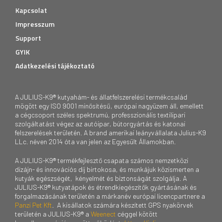
Kapcsolat
Impresszum
Support
GYIK
Adatkezelési tájékoztató
A JULIUS-K9® kutyahám- és állatfelszerelési termékcsalád
mögött egy ISO 9001 minősítésű, európai nagyüzem áll, emellett
a cégcsoport széles spektrumú, professzionális textilipari
szolgáltatást végez az autóipar, bútorgyártás és katonai
felszerelések területén. A brand amerikai leányvállalata Julius-K9
LLc. néven 2014 óta van jelen az Egyesült Államokban.
A JULIUS-K9® termékfejlesztő csapata számos nemzetközi
dizájn- és innovációs díj birtokosa, és munkájuk közismerten a
kutyák egészségét, kényelmét és biztonságát szolgálja. A
JULIUS-K9® kutyatápok és étrendkiegészítők gyártásának és
forgalmazásának területén a márkanév európai licencpartnere a
Panzi Pet Kft
. A kisállatok számára készített GPS nyakörvek
területén a JULIUS-K9® a
Weenect
céggel kötött