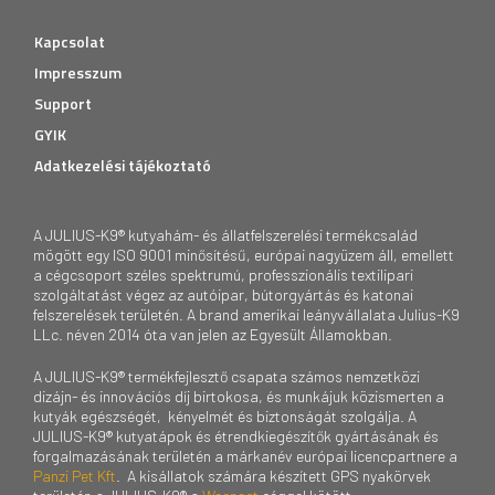
Kapcsolat
Impresszum
Support
GYIK
Adatkezelési tájékoztató
A JULIUS-K9® kutyahám- és állatfelszerelési termékcsalád
mögött egy ISO 9001 minősítésű, európai nagyüzem áll, emellett
a cégcsoport széles spektrumú, professzionális textilipari
szolgáltatást végez az autóipar, bútorgyártás és katonai
felszerelések területén. A brand amerikai leányvállalata Julius-K9
LLc. néven 2014 óta van jelen az Egyesült Államokban.
A JULIUS-K9® termékfejlesztő csapata számos nemzetközi
dizájn- és innovációs díj birtokosa, és munkájuk közismerten a
kutyák egészségét, kényelmét és biztonságát szolgálja. A
JULIUS-K9® kutyatápok és étrendkiegészítők gyártásának és
forgalmazásának területén a márkanév európai licencpartnere a
Panzi Pet Kft
. A kisállatok számára készített GPS nyakörvek