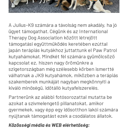
A Julius-K9 számára a távolság nem akadály, ha jó
ügyet támogathat. Cégünk és az International
Therapy Dog Association között létrejött
támogatási együttműködés keretében ezúttal
japán terápiás kutyákhoz juttattunk el Paw Patrol
kutyahámokat. Mindkét fél számára gyümölcsöző
kapcsolat ez, hiszen nagy örömünkre a
szigetországban még szélesebb körben ismertté
válhatnak a JK9 kutyahámok, miközben a terápiás
szakemberek munkáját nagyban megkönnyíti a
kiváló minőségű, időtálló kutyafelszerelés.
Partnerünk az alábbi fotósorozattal mutatta be
azokat a szívmelengető pillanatokat, amikor
gyermekek, vagy épp egy idősotthon lakói számára
nyújtanak támogatást ezek a csodálatos állatok.
Közösségi média és WEB elérhetőség: