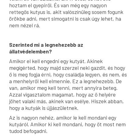
hoztam el gyepiről. És van még egy nagyon
rettegős kutyus is, akit valószínűleg sosem fogunk
örökbe adni, mert simogatni is csak úgy lehet, ha
nem nézel rá.
Szerinted mi a legnehezebb az
állatvédelemben?
Amikor el kell engedni egy kutyát. Akinek
megígérted, hogy majd szerzel neki gazdit, és hogy
ő is meg fogja érni, hogy családja legyen, és nem, és
a menhelyről kell elmennie. Ez a legnehezebb. De
van, amikor meg kell tenni, mert annyira beteg.
Azzal vigasztalom magamat, hogy az ő helyére
jöhet valaki más, akinek van esélye. Hiszek abban,
hogy a kutyák is újjászületnek.
Az is nagyon nehéz, amikor le kell mondani egy
kutyáról. Amikor ki kell mondani, hogy őt most nem
tudod befogadni.