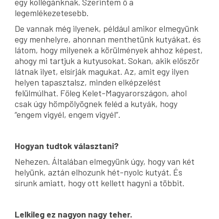
egy kollégánknak. Szerintem ő a
legemlékezetesebb.
De vannak még ilyenek, például amikor elmegyünk
egy menhelyre, ahonnan menthetünk kutyákat, és
látom, hogy milyenek a körülmények ahhoz képest,
ahogy mi tartjuk a kutyusokat. Sokan, akik először
látnak ilyet, elsírják magukat. Az, amit egy ilyen
helyen tapasztalsz, minden elképzelést
felülmúlhat. Főleg Kelet-Magyarországon, ahol
csak úgy hömpölyögnek feléd a kutyák, hogy
“engem vigyél, engem vigyél”.
Hogyan tudtok választani?
Nehezen. Általában elmegyünk úgy, hogy van két
helyünk, aztán elhozunk hét-nyolc kutyát. És
sírunk amiatt, hogy ott kellett hagyni a többit.
Lelkileg ez nagyon nagy teher.