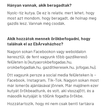
Hányan vannak, akik beragadtak?
Nyolc-tíz kutya. De ez is relatív, mert lehet, hogy
most azt mondom, hogy beragadt, de holnap meg
gazdis lesz. Vannak még csodák.
Akik hozzátok mennek örökbefogadni, hogy
találnak el az EbÁrvaházhoz?
Nagyon sokan Facebookon vagy weboldalon
keresztül, de fent vagyunk több gazdikereső
felületen is (kutyaorokbefogadas.hu,
orokbefogadlak.hu, gazditkeresek.hu, jofogas.hu).
Ott vagyunk persze a social media felületeken is –
Facebook, Instagram, Tik-Tok. Nagyon sokan most
már ismerős ajánlásával jönnek. Már majdnem ezer
kutyát örökbeadtunk, és volt, aki visszajött, és a
második kutyáját is tőlünk fogadta örökbe.
Hozzátartozik, hogy mi nem csak benti tartásra