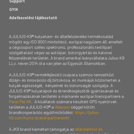
Support
GYIK
Adatkezelési tájékoztató
A JULIUS-K9® kutyahám- és állatfelszerelési termékcsalád
mögött egy ISO 9001 minősítésű, európai nagyüzem áll, emellett
a cégcsoport széles spektrumú, professzionális textilipari
szolgáltatást végez az autóipar, bútorgyártás és katonai
felszerelések területén. A brand amerikai leányvállalata Julius-K9
LLc. néven 2014 óta van jelen az Egyesült Államokban.
A JULIUS-K9® termékfejlesztő csapata számos nemzetközi
dizájn- és innovációs díj birtokosa, és munkájuk közismerten a
kutyák egészségét, kényelmét és biztonságát szolgálja. A
JULIUS-K9® kutyatápok és étrendkiegészítők gyártásának és
forgalmazásának területén a márkanév európai licencpartnere a
Panzi Pet Kft
. A kisállatok számára készített GPS nyakörvek
területén a JULIUS-K9® a
Weenect
céggel kötött
brandkooperációs együttműködést.
https://julius-
k9.com/hu/co-brand-partnereink/
A JK9 brand kiemelten támogatja az
állatmentést és