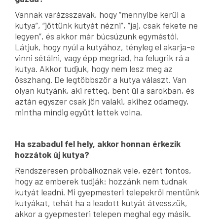
Vannak varázsszavak, hogy “mennyibe kerül a
kutya”, “jöttünk kutyát nézni”, “jaj, csak fekete ne
legyen”, és akkor már búcsúzunk egymástól.
Látjuk, hogy nyúl a kutyához, tényleg el akarja-e
vinni sétálni, vagy épp megriad, ha felugrik rá a
kutya. Akkor tudjuk, hogy nem lesz meg az
összhang. De legtöbbször a kutya választ. Van
olyan kutyánk, aki retteg, bent ül a sarokban, és
aztán egyszer csak jön valaki, akihez odamegy,
mintha mindig együtt lettek volna.
Ha szabadul fel hely, akkor honnan érkezik
hozzátok új kutya?
Rendszeresen próbálkoznak vele, ezért fontos,
hogy az emberek tudják: hozzánk nem tudnak
kutyát leadni. Mi gyepmesteri telepekről mentünk
kutyákat, tehát ha a leadott kutyát átvesszük,
akkor a gyepmesteri telepen meghal egy másik.