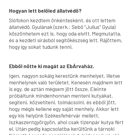
Hogyan lett belőled állatvédő?
Siófokon kezdtem önkéntesként, és ott lettem
állatvédő. Gyulának (szerk.: Sebő “Julius” Gyula)
köszönhetem ezt is, hogy oda elvitt. Megmutatta,
és a kezdeti sírásból segítőkészség lett. Rájöttem,
hogy így sokat tudunk tenni.
Ebből nőtte ki magát az EbÁrvaház.
Igen, nagyon sokáig kerestünk menhelyet, illetve
menhelynek való területet. Kenesén majdnem lett
is egy, de aztán mégsem jött össze. Eleinte
próbáltunk mindenhonnan menteni kutyákat,
segíteni, közvetíteni, tolmácsolni, és ebből jött,
hogy mégis kellene egy saját menhely. Akkor lett
egy kis helyünk Székesfehérvár mellett,
Iszkaszentgyörgyön, ahol csak tizenpár kutya fért
el. Után pedig kapcsolatba kerültünk a tárnoki