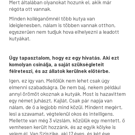
Mert általában olyanokat hozunk el, akik már
régóta ott vannak.
Minden kolléganőmnél több kutya van
ideiglenesben, nálam is többen vannak otthon,
egyszerűen nem tudjuk hova elhelyezni a leadott
kutyákat.
Úgy tapasztalom, hogy ez egy hivatás. Aki ezt
komolyan csinálja, a saját szükségleteit
félreteszi, és az állatok kerülnek előtérbe.
Igen, ez így van. Mellőlük nem lehet csak úgy
elmenni szabadságra. De nem baj, nekem például
annyi örömöt okoznak a kutyák. Most is hazavittem
egy német juhászt, Kajlát. Csak pár napja van
nálam, de ő a legjobb mind közül. Mindent megért,
lesi a szavamat, végtelenül okos és intelligens.
Mellette van még 3 vizslám, közülük egy mentett, ő
vemhesen került hozzánk, és az egyik kölyke is
velem él. Van Sziszike, aki 17 éves, és két éve