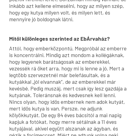
inkább azt kellene elmesélni, hogy az milyen szép,
hogy egy kutya milyen volt, és milyen lett, és
mennyire jó boldognak látni.
Mitől különleges szerinted az EbÁrvaház?
Attól, hogy emberközpontú. Megpróbál az emberre
is koncentrálni. Mindig azt mondom a kollégáknak,
hogy legyenek barátságosak az emberekkel,
vezessék rá őket arra, hogy mi is lenne a jó. Mert a
legtöbb szervezetnél már belefásultak, és a
kutyákkal „jól elvannak”, de az emberekkel már
kevésbé. Pedig muszáj, mert csak így lesz gazdája a
kutyának. Toleránsnak és kedvesnek kell lenni.
Nincs olyan, hogy idős embernek nem adok kutyát,
mert idős kutya is van. Persze, ne adjunk
kölyökkutyát. De egy 84 éves bácsitól a mai napig
kapjuk a fotókat, hogy merre sétálnak a 11 éves
kutyájával, akivel együtt alszanak az ágyban, és
nézik a focimeccset. Miért ne adtunk volna neki