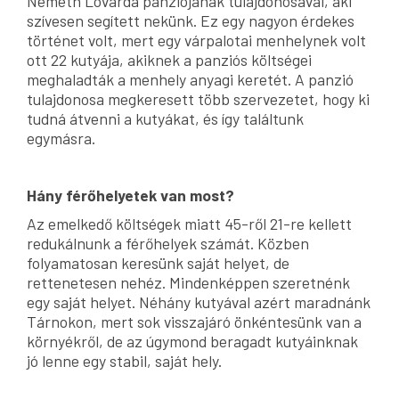
Németh Lovarda panziójának tulajdonosával, aki
szívesen segített nekünk. Ez egy nagyon érdekes
történet volt, mert egy várpalotai menhelynek volt
ott 22 kutyája, akiknek a panziós költségei
meghaladták a menhely anyagi keretét. A panzió
tulajdonosa megkeresett több szervezetet, hogy ki
tudná átvenni a kutyákat, és így találtunk
egymásra.
Hány férőhelyetek van most?
Az emelkedő költségek miatt 45-ről 21-re kellett
redukálnunk a férőhelyek számát. Közben
folyamatosan keresünk saját helyet, de
rettenetesen nehéz. Mindenképpen szeretnénk
egy saját helyet. Néhány kutyával azért maradnánk
Tárnokon, mert sok visszajáró önkéntesünk van a
környékről, de az úgymond beragadt kutyáinknak
jó lenne egy stabil, saját hely.