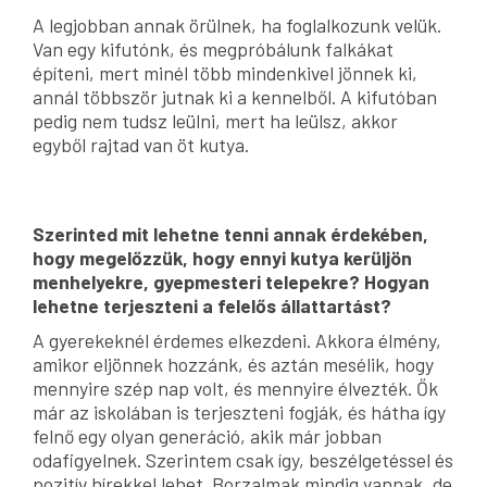
A legjobban annak örülnek, ha foglalkozunk velük.
Van egy kifutónk, és megpróbálunk falkákat
építeni, mert minél több mindenkivel jönnek ki,
annál többször jutnak ki a kennelből. A kifutóban
pedig nem tudsz leülni, mert ha leülsz, akkor
egyből rajtad van öt kutya.
Szerinted mit lehetne tenni annak érdekében,
hogy megelőzzük, hogy ennyi kutya kerüljön
menhelyekre, gyepmesteri telepekre? Hogyan
lehetne terjeszteni a felelős állattartást?
A gyerekeknél érdemes elkezdeni. Akkora élmény,
amikor eljönnek hozzánk, és aztán mesélik, hogy
mennyire szép nap volt, és mennyire élvezték. Ők
már az iskolában is terjeszteni fogják, és hátha így
felnő egy olyan generáció, akik már jobban
odafigyelnek. Szerintem csak így, beszélgetéssel és
pozitív hírekkel lehet. Borzalmak mindig vannak, de