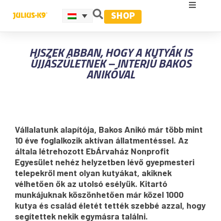
SHOP
HISZEK ABBAN, HOGY A KUTYÁK IS
ÚJJÁSZÜLETNEK – INTERJÚ BAKOS
ANIKÓVAL
Vállalatunk alapítója, Bakos Anikó már több mint
10 éve foglalkozik aktívan állatmentéssel. Az
általa létrehozott EbÁrvaház Nonprofit
Egyesület nehéz helyzetben lévő gyepmesteri
telepekről ment olyan kutyákat, akiknek
vélhetően ők az utolsó esélyük. Kitartó
munkájuknak köszönhetően már közel 1000
kutya és család életét tették szebbé azzal, hogy
segítettek nekik egymásra találni.