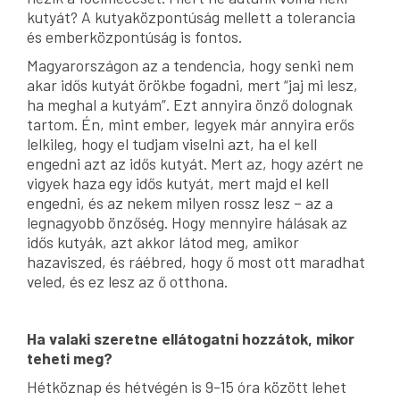
kutyát? A kutyaközpontúság mellett a tolerancia
és emberközpontúság is fontos.
Magyarországon az a tendencia, hogy senki nem
akar idős kutyát örökbe fogadni, mert “jaj mi lesz,
ha meghal a kutyám”. Ezt annyira önző dolognak
tartom. Én, mint ember, legyek már annyira erős
lelkileg, hogy el tudjam viselni azt, ha el kell
engedni azt az idős kutyát. Mert az, hogy azért ne
vigyek haza egy idős kutyát, mert majd el kell
engedni, és az nekem milyen rossz lesz – az a
legnagyobb önzőség. Hogy mennyire hálásak az
idős kutyák, azt akkor látod meg, amikor
hazaviszed, és ráébred, hogy ő most ott maradhat
veled, és ez lesz az ő otthona.
Ha valaki szeretne ellátogatni hozzátok, mikor
teheti meg?
Hétköznap és hétvégén is 9-15 óra között lehet