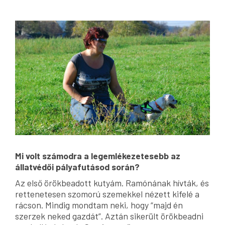
Mi volt számodra a legemlékezetesebb az
állatvédői pályafutásod során?
Az első örökbeadott kutyám. Ramónának hívták, és
rettenetesen szomorú szemekkel nézett kifelé a
rácson. Mindig mondtam neki, hogy “majd én
szerzek neked gazdát”. Aztán sikerült örökbeadni