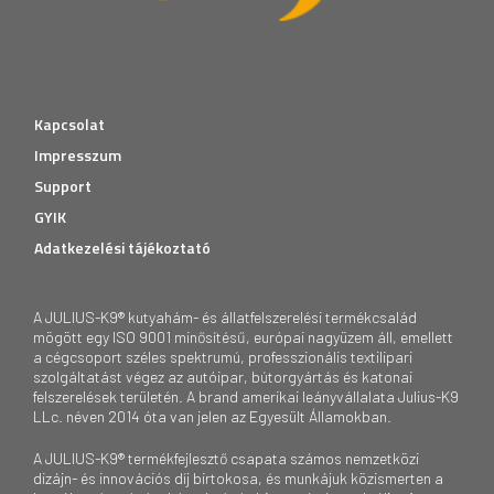
Kapcsolat
Impresszum
Support
GYIK
Adatkezelési tájékoztató
A JULIUS-K9® kutyahám- és állatfelszerelési termékcsalád
mögött egy ISO 9001 minősítésű, európai nagyüzem áll, emellett
a cégcsoport széles spektrumú, professzionális textilipari
szolgáltatást végez az autóipar, bútorgyártás és katonai
felszerelések területén. A brand amerikai leányvállalata Julius-K9
LLc. néven 2014 óta van jelen az Egyesült Államokban.
A JULIUS-K9® termékfejlesztő csapata számos nemzetközi
dizájn- és innovációs díj birtokosa, és munkájuk közismerten a