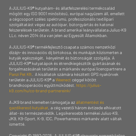
A JULIUS-K9® kutyahám- és állatfelszerelési termékcsalád
mögött egy ISO 9001 minősítésű, európai nagyüzem áll, emellett
a cégcsoport széles spektrumú, professzionális textilipari
szolgáltatást végez az autóipar, bútorgyártás és katonai
felszerelések területén. A brand amerikai leányvállalata Julius-K9
LLc. néven 2014 óta van jelen az Egyesült Államokban.
A JULIUS-K9® termékfejlesztő csapata számos nemzetközi
dizájn- és innovációs díj birtokosa, és munkájuk közismerten a
kutyák egészségét, kényelmét és biztonságát szolgálja. A
JULIUS-K9® kutyatápok és étrendkiegészítők gyártásának és
forgalmazásának területén a márkanév európai licencpartnere a
Panzi Pet Kft
. A kisállatok számára készített GPS nyakörvek
területén a JULIUS-K9® a
Weenect
céggel kötött
brandkooperációs együttműködést.
https://julius-
k9.com/hu/co-brand-partnereink/
A JK9 brand kiemelten támogatja az
állatmentést és
gazdikereső kutyákat
, a cég vezetői három évtizede elhivatott
állat- és természetvédők. Legsikeresebb termékei Julius-K9,
JK9, K9-Sport, K-9, IDC, Powerharness márkanév alatt váltak
ismertté.
Copyright © 1997-2025. A JULIUS-K9® elnevezés nemzetközileg