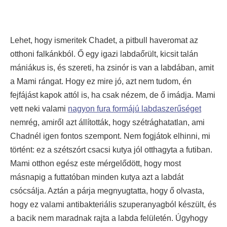
Lehet, hogy ismeritek Chadet, a pitbull haveromat az
otthoni falkánkból. Ő egy igazi labdaőrült, kicsit talán
mániákus is, és szereti, ha zsinór is van a labdában, amit
a Mami rángat. Hogy ez mire jó, azt nem tudom, én
fejfájást kapok attól is, ha csak nézem, de ő imádja. Mami
vett neki valami
nagyon fura formájú labdaszerűséget
nemrég, amiről azt állították, hogy szétrághatatlan, ami
Chadnél igen fontos szempont. Nem fogjátok elhinni, mi
történt: ez a szétszórt csacsi kutya jól otthagyta a futiban.
Mami otthon egész este mérgelődött, hogy most
másnapig a futtatóban minden kutya azt a labdát
csócsálja. Aztán a párja megnyugtatta, hogy ő olvasta,
hogy ez valami antibakteriális szuperanyagból készült, és
a bacik nem maradnak rajta a labda felületén. Úgyhogy