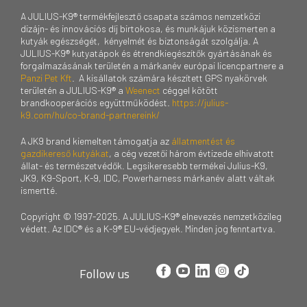
A JULIUS-K9® termékfejlesztő csapata számos nemzetközi
dizájn- és innovációs díj birtokosa, és munkájuk közismerten a
kutyák egészségét, kényelmét és biztonságát szolgálja. A
JULIUS-K9® kutyatápok és étrendkiegészítők gyártásának és
forgalmazásának területén a márkanév európai licencpartnere a
Panzi Pet Kft
. A kisállatok számára készített GPS nyakörvek
területén a JULIUS-K9® a
Weenect
céggel kötött
brandkooperációs együttműködést.
https://julius-
k9.com/hu/co-brand-partnereink/
A JK9 brand kiemelten támogatja az
állatmentést és
gazdikereső kutyákat
, a cég vezetői három évtizede elhivatott
állat- és természetvédők. Legsikeresebb termékei Julius-K9,
JK9, K9-Sport, K-9, IDC, Powerharness márkanév alatt váltak
ismertté.
Copyright © 1997-2025. A JULIUS-K9® elnevezés nemzetközileg
védett. Az IDC® és a K-9® EU-védjegyek. Minden jog fenntartva.
Follow us