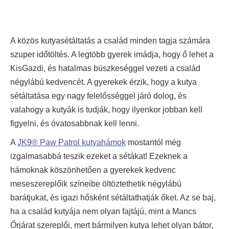
A közös kutyasétáltatás a család minden tagja számára
szuper időtöltés. A legtöbb gyerek imádja, hogy ő lehet a
KisGazdi, és hatalmas büszkeséggel vezeti a család
négylábú kedvencét. A gyerekek érzik, hogy a kutya
sétáltatása egy nagy felelősséggel járó dolog, és
valahogy a kutyák is tudják, hogy ilyenkor jobban kell
figyelni, és óvatosabbnak kell lenni.
A
JK9® Paw Patrol kutyahámok
mostantól még
izgalmasabbá teszik ezeket a sétákat! Ezeknek a
hámoknak köszönhetően a gyerekek kedvenc
meseszereplőik színeibe öltöztethetik négylábú
barátjukat, és igazi hősként sétáltathatják őket. Az se baj,
ha a család kutyája nem olyan fajtájú, mint a Mancs
Őrjárat szereplői, mert bármilyen kutya lehet olyan bátor,