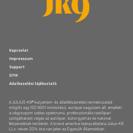
Kapcsolat
Impresszum
Support
GYIK
Adatkezelési tájékoztató
A JULIUS-K9® kutyahám- és állatfelszerelési termékcsalád
mögött egy ISO 9001 minősítésű, európai nagyüzem áll, emellett
a cégcsoport széles spektrumú, professzionális textilipari
szolgáltatást végez az autóipar, bútorgyártás és katonai
felszerelések területén. A brand amerikai leányvállalata Julius-K9
LLc. néven 2014 óta van jelen az Egyesült Államokban.