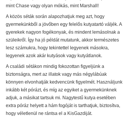
mint Chase vagy olyan mókás, mint Marshall!
A közös séták során alapozhatjuk meg azt, hogy
gyermekünkből a jövőben egy felelős kutyatartó váljék. A
gyerekek nagyon fogékonyak, és mindent lemásolnak a
szüleikről. Így ha jó példát mutatunk, akkor természetes
lesz számukra, hogy tekintettel legyenek másokra,
legyenek azok akár kutyások vagy kutyátlanok.
A családi sétákon mindig fokozottan figyeljünk a
biztonságra, mert az illatok vagy más négylábúak
könnyen elvonhatják kedvencünk figyelmét. Használjunk
inkább két pórázt, és míg az egyiket a gyermekünknek
adjuk, a másikat tartsuk mi. Nagytestű kutya esetében
extra póráz helyett a hám fogóját is tarthatjuk, biztosítva,
hogy véletlenül ne rántsa el a KisGazdiját.